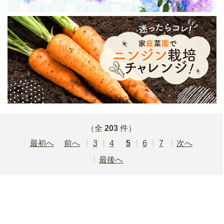
（全
203
件）
最初
前
3
4
5
6
7
次
最後