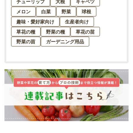
チューリップ
大根
キャベツ
メロン
白菜
野菜
球根
趣味・愛好家向け
生産者向け
草花の種
野菜の種
草花の苗
野菜の苗
ガーデニング用品