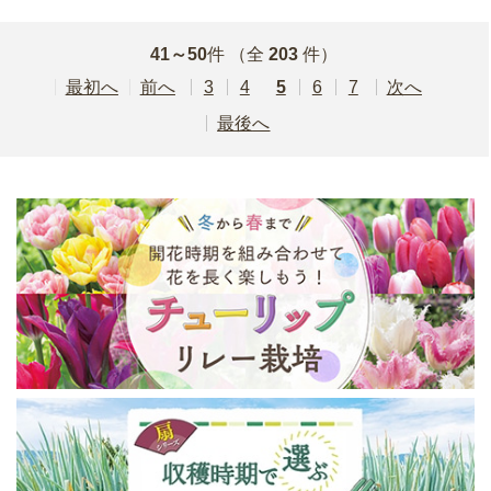
41～50
件
（全
203
件）
最初
前
3
4
5
6
7
次
最後