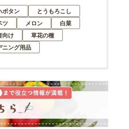
ハボタン
とうもろこし
ベツ
メロン
白菜
者向け
草花の種
デニング用品