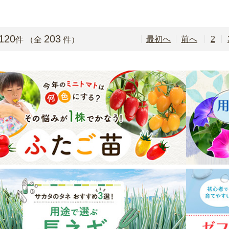
120
203
最初
前
2
件
（全
件）