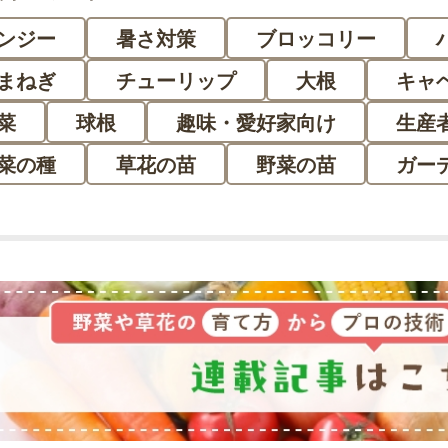
ンジー
暑さ対策
ブロッコリー
まねぎ
チューリップ
大根
キャ
菜
球根
趣味・愛好家向け
生産
菜の種
草花の苗
野菜の苗
ガー