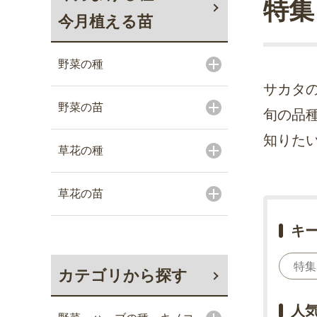
特集
今月植える苗
野菜の種
サカタ
野菜の苗
旬の品
知りた
草花の種
草花の苗
キ
カテゴリから探す
人