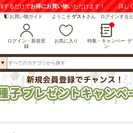
喚起】
悪質な偽サイトにご注意ください
詳しくは
お買い物ガイド
ようこそ
ゲスト
さん ログインする
ログイン・新規登
お気に入り
特集・キャンペー
デ
録
ン