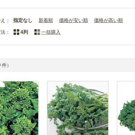
替え：
指定なし
新着順
価格が安い順
価格が高い順
方法：
4列
一括購入
0
件）