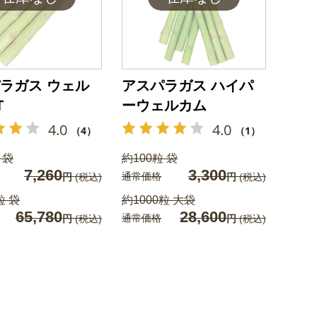
ラガス ウェル
アスパラガス ハイパ
T
ーウェルカム
4.0
4.0
（4）
（1）
 袋
約100粒 袋
7,260
3,300
通常価格
円
(税込)
円
(税込)
粒 袋
約1000粒 大袋
65,780
28,600
通常価格
円
(税込)
円
(税込)