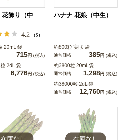
 花飾り（中
ハナナ 花娘（中生）
4.2
（5）
粒 20mL 袋
約800粒 実咲 袋
715
385
通常価格
円
(税込)
円
(税込)
粒 2dL 袋
約3800粒 20mL袋
6,776
1,298
通常価格
円
(税込)
円
(税込)
約38000粒 2dL 袋
12,760
通常価格
円
(税込)