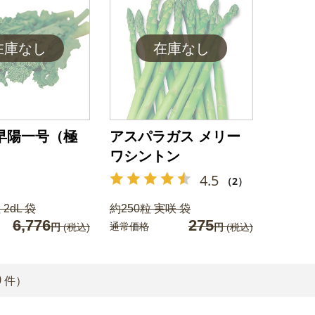
早陽一号（極
アスパラガス メリー
ワシントン
4.5
（2）
 2dL 袋
約250粒 実咲 袋
6,776
275
通常価格
円
(税込)
円
(税込)
0
件）