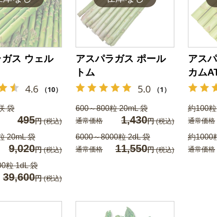
ガス ウェル
アスパラガス ポール
アスパ
トム
カムA
4.6
5.0
（10）
（1）
咲 袋
600～800粒 20mL 袋
約100粒
495
1,430
通常価格
通常価格
円
(税込)
円
(税込)
粒 20mL 袋
6000～8000粒 2dL 袋
約1000
9,020
11,550
通常価格
通常価格
円
(税込)
円
(税込)
00粒 1dL 袋
39,600
円
(税込)