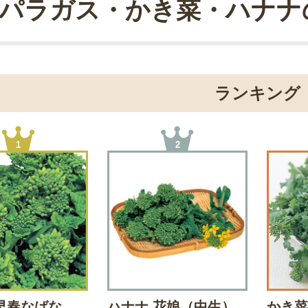
パラガス・かき菜・ハナナ
ランキング
1
2
早春なばな
ハナナ 花娘（中生）
かき菜