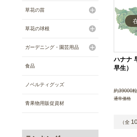
草花の苗
草花の球根
ガーデニング・園芸用品
ハナナ 
食品
早生）
ノベルティグッズ
約39000粒
通常価格
青果物用販促資材
1
（全