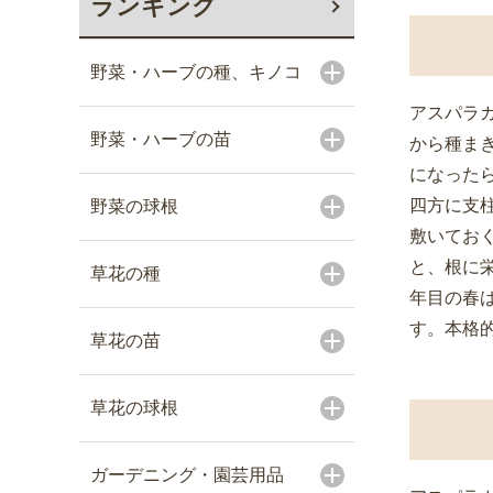
ランキング
野菜・ハーブの種、キノコ
アスパラ
野菜・ハーブの苗
から種まき
になった
四方に支
野菜の球根
敷いてお
と、根に
草花の種
年目の春
す。本格
草花の苗
草花の球根
ガーデニング・園芸用品