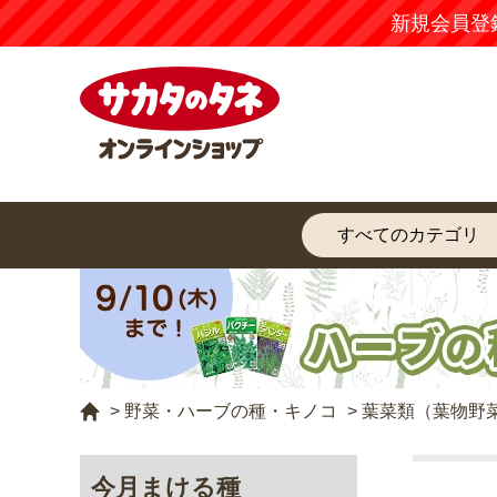
新規会員登
>
野菜・ハーブの種・キノコ
>
葉菜類（葉物野
今月まける種