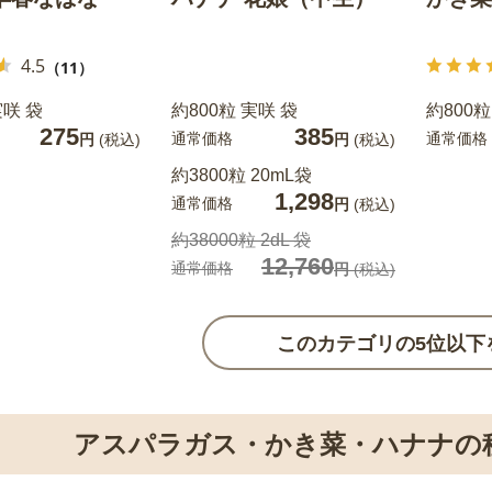
4.5
（11）
実咲 袋
約800粒 実咲 袋
約800粒
275
385
通常価格
通常価格
円
(税込)
円
(税込)
約3800粒 20mL袋
1,298
通常価格
円
(税込)
約38000粒 2dL 袋
12,760
通常価格
円
(税込)
このカテゴリの5位以下
アスパラガス・かき菜・ハナナの