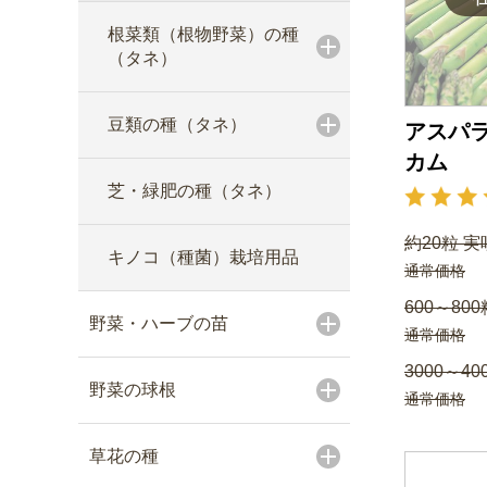
根菜類（根物野菜）の種
（タネ）
豆類の種（タネ）
アスパラ
カム
芝・緑肥の種（タネ）
約20粒 実
キノコ（種菌）栽培用品
通常価格
600～800
野菜・ハーブの苗
通常価格
3000～40
野菜の球根
通常価格
草花の種