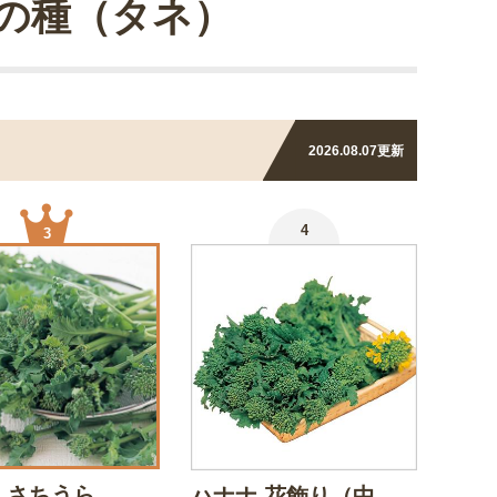
の種（タネ）
2026.08.07
更新
4
3
 さちうら
ハナナ 花飾り（中