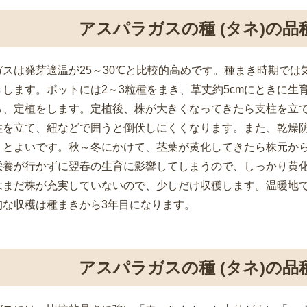
アスパラガスの種 (タネ)の
ガスは発芽適温が25～30℃と比較的高めです。種まき時期で
します。ポットには2～3粒種をまき、草丈約5cmにときに生
ら、定植をします。定植後、株が大きくなってきたら支柱を立
柱を立て、紐などで囲うと倒伏しにくくなります。また、乾燥
くとよいです。秋～冬にかけて、茎葉が黄化してきたら株元か
栄養が行かずに翌春の生育に影響してしまうので、しっかり黄化
はまだ株が充実していないので、少しだけ収穫します。温暖地で
的な収穫は種まきから3年目になります。
アスパラガスの種 (タネ)の