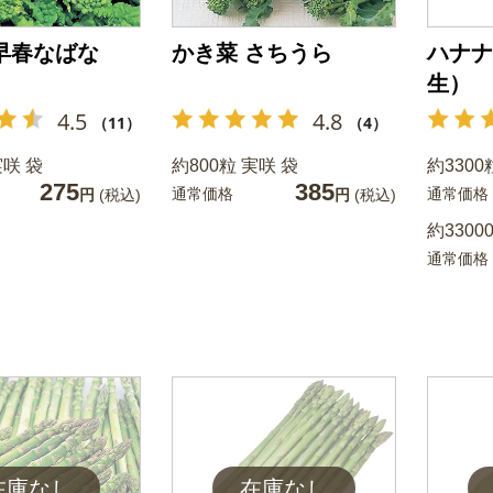
早春なばな
かき菜 さちうら
ハナナ
生）
4.5
4.8
（11）
（4）
実咲 袋
約800粒 実咲 袋
約3300
275
385
通常価格
通常価格
円
(税込)
円
(税込)
約33000
通常価格