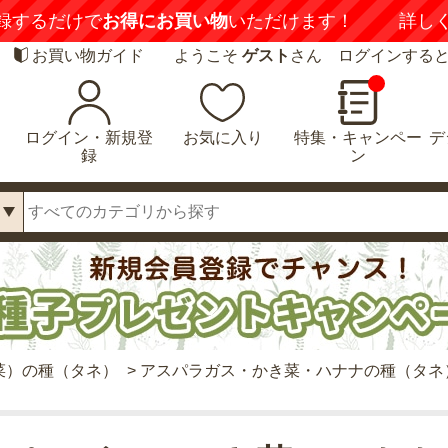
録するだけで
お得にお買い物
いただけます！
詳し
お買い物ガイド
ようこそ
ゲスト
さん ログインする
ログイン・新規登
お気に入り
特集・キャンペー
デ
録
ン
菜）の種（タネ）
>
アスパラガス・かき菜・ハナナの種（タネ