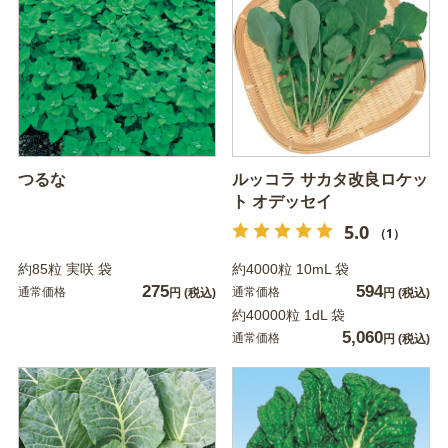
つるな
ルッコラ サカタ改良ロケッ
ト オデッセイ
5.0
（1）
約85粒 実咲 袋
約4000粒 10mL 袋
275
594
通常価格
通常価格
円
(税込)
円
(税込)
約40000粒 1dL 袋
5,060
通常価格
円
(税込)