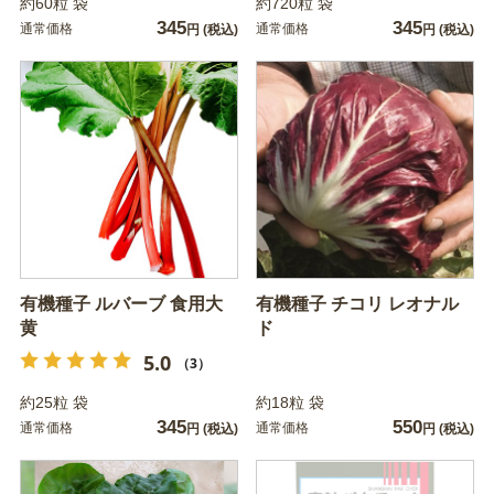
約60粒 袋
約720粒 袋
345
345
通常価格
通常価格
円
(税込)
円
(税込)
有機種子 ルバーブ 食用大
有機種子 チコリ レオナル
黄
ド
5.0
（3）
約25粒 袋
約18粒 袋
345
550
通常価格
通常価格
円
(税込)
円
(税込)