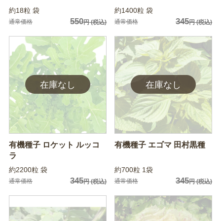
約18粒 袋
約1400粒 袋
550
345
通常価格
通常価格
円
(税込)
円
(税込)
有機種子 ロケット ルッコ
有機種子 エゴマ 田村黒種
ラ
約2200粒 袋
約700粒 1袋
345
345
通常価格
通常価格
円
(税込)
円
(税込)