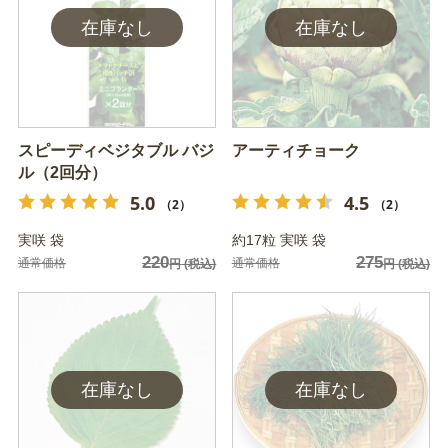
スピーディベジタブル バジ
アーティチョーク
ル（2回分）
5.0
4.5
（2）
（2）
実咲 袋
約17粒 実咲 袋
220
275
通常価格
通常価格
円
(税込)
円
(税込)