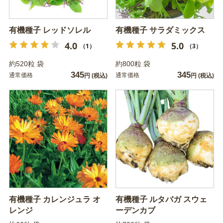
有機種子 レッドソレル
有機種子 サラダミックス
4.0
5.0
（1）
（3）
約520粒 袋
約800粒 袋
345
345
通常価格
通常価格
円
(税込)
円
(税込)
有機種子 カレンジュラ オ
有機種子 ルタバガ スウェ
レンジ
ーデンカブ