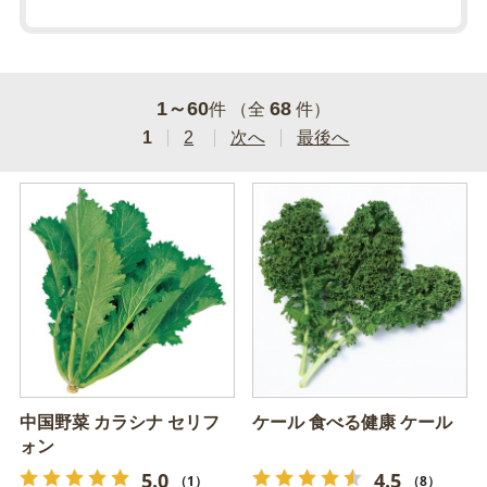
1～60
68
件 （全
件）
1
2
次へ
最後へ
中国野菜 カラシナ セリフ
ケール 食べる健康 ケール
ォン
5.0
4.5
（1）
（8）