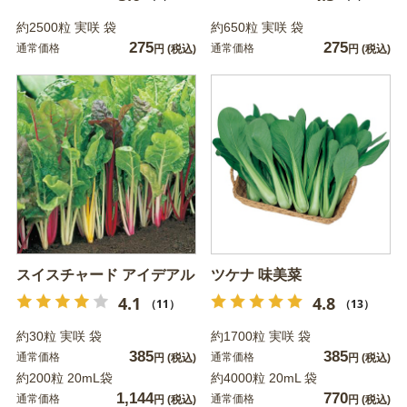
約2500粒 実咲 袋
約650粒 実咲 袋
275
275
通常価格
通常価格
円
(税込)
円
(税込)
スイスチャード アイデアル
ツケナ 味美菜
4.1
4.8
（11）
（13）
約30粒 実咲 袋
約1700粒 実咲 袋
385
385
通常価格
通常価格
円
(税込)
円
(税込)
約200粒 20mL袋
約4000粒 20mL 袋
1,144
770
通常価格
通常価格
円
(税込)
円
(税込)