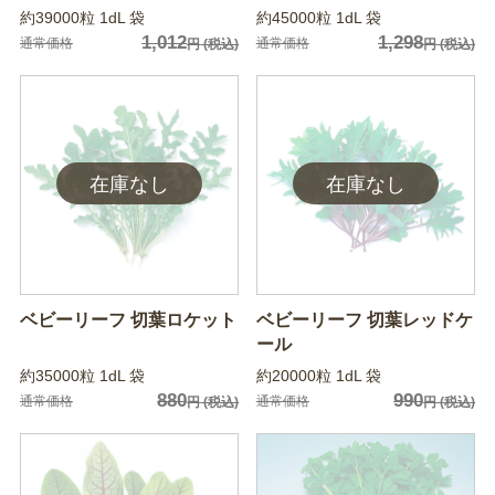
約39000粒 1dL 袋
約45000粒 1dL 袋
1,012
1,298
通常価格
通常価格
円
(税込)
円
(税込)
ベビーリーフ 切葉ロケット
ベビーリーフ 切葉レッドケ
ール
約35000粒 1dL 袋
約20000粒 1dL 袋
880
990
通常価格
通常価格
円
(税込)
円
(税込)