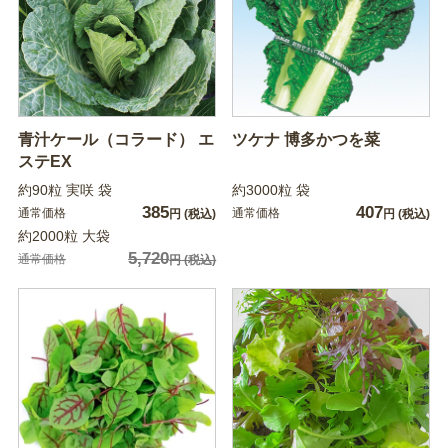
青汁ケール（コラード） エ
ツケナ 博多かつを菜
ステEX
約90粒 実咲 袋
約3000粒 袋
385
407
通常価格
通常価格
円
(税込)
円
(税込)
約2000粒 大袋
5,720
通常価格
円
(税込)