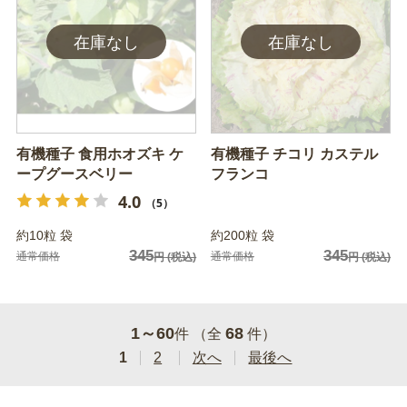
有機種子 食用ホオズキ ケ
有機種子 チコリ カステル
ープグースベリー
フランコ
4.0
（5）
約10粒 袋
約200粒 袋
345
345
通常価格
通常価格
円
(税込)
円
(税込)
1～60
68
件 （全
件）
1
2
次へ
最後へ