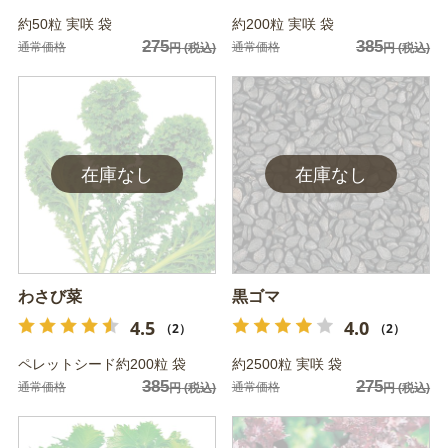
約50粒 実咲 袋
約200粒 実咲 袋
275
385
通常価格
通常価格
円
(税込)
円
(税込)
わさび菜
黒ゴマ
4.5
4.0
（2）
（2）
ペレットシード約200粒 袋
約2500粒 実咲 袋
385
275
通常価格
通常価格
円
(税込)
円
(税込)