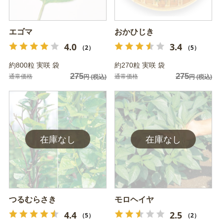
エゴマ
おかひじき
4.0
3.4
（2）
（5）
約800粒 実咲 袋
約270粒 実咲 袋
275
275
通常価格
通常価格
円
(税込)
円
(税込)
つるむらさき
モロヘイヤ
4.4
2.5
（5）
（2）