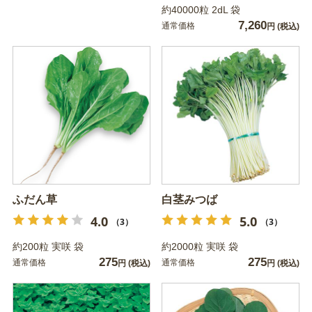
約40000粒 2dL 袋
7,260
通常価格
円
(税込)
ふだん草
白茎みつば
4.0
5.0
（3）
（3）
約200粒 実咲 袋
約2000粒 実咲 袋
275
275
通常価格
通常価格
円
(税込)
円
(税込)