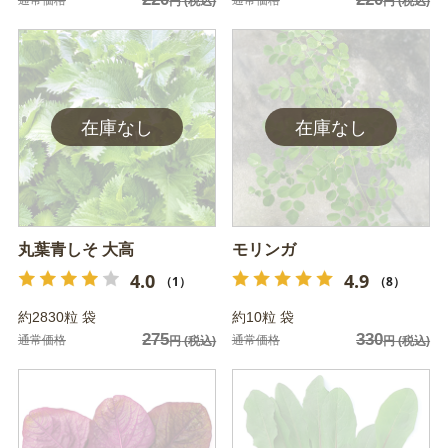
通常価格
通常価格
円
(税込)
円
(税込)
丸葉青しそ 大高
モリンガ
4.0
4.9
（1）
（8）
約2830粒 袋
約10粒 袋
275
330
通常価格
通常価格
円
(税込)
円
(税込)