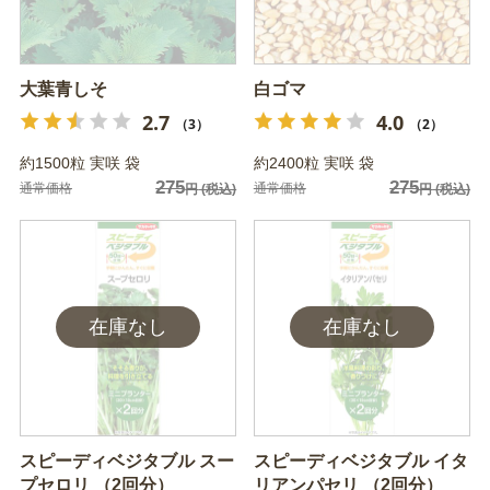
大葉青しそ
白ゴマ
2.7
4.0
（3）
（2）
約1500粒 実咲 袋
約2400粒 実咲 袋
275
275
通常価格
通常価格
円
(税込)
円
(税込)
スピーディベジタブル スー
スピーディベジタブル イタ
プセロリ （2回分）
リアンパセリ （2回分）