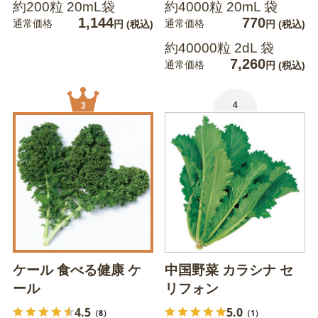
約200粒 20mL袋
約4000粒 20mL 袋
1,144
770
通常価格
通常価格
円
(税込)
円
(税込)
約40000粒 2dL 袋
7,260
通常価格
円
(税込)
4
3
ケール 食べる健康 ケ
中国野菜 カラシナ セ
ール
リフォン
4.5
5.0
（8）
（1）