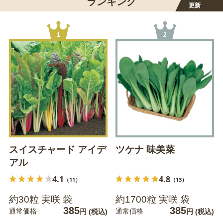
ランキング
更新
1
2
スイスチャード アイデ
ツケナ 味美菜
アル
4.1
4.8
（11）
（13）
約30粒 実咲 袋
約1700粒 実咲 袋
385
385
通常価格
通常価格
円
(税込)
円
(税込)