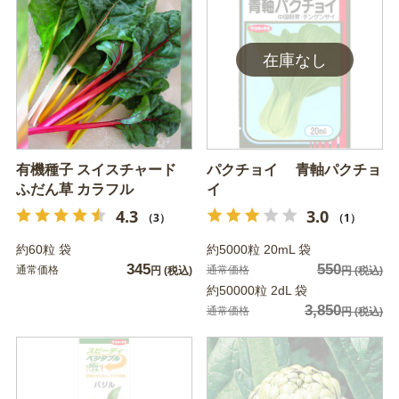
有機種子 スイスチャード
パクチョイ 青軸パクチョ
ふだん草 カラフル
イ
4.3
3.0
（3）
（1）
約60粒 袋
約5000粒 20mL 袋
345
550
通常価格
通常価格
円
(税込)
円
(税込)
約50000粒 2dL 袋
3,850
通常価格
円
(税込)