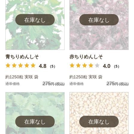
青ちりめんしそ
赤ちりめんしそ
4.8
4.0
（5）
（5）
約1250粒 実咲 袋
約1250粒 実咲 袋
275
275
通常価格
通常価格
円
(税込)
円
(税込)