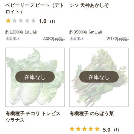
ベビーリーフ ビート（デト
シソ 天神あかしそ
ロイト）
1.0
（1）
約1200粒 1dL 袋
約3500粒 6mL 袋
748
297
通常価格
通常価格
円
(税込)
円
(税込)
有機種子 チコリ トレビス
有機種子 のらぼう菜
ウラナス
5.0
（1）