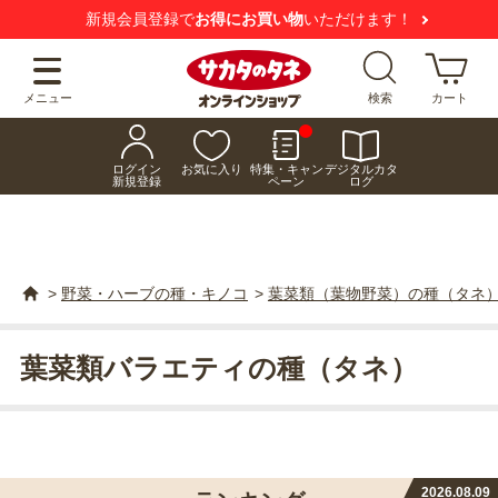
【注意喚起】
悪質な偽サイトにご注意ください
メニュー
検索
カート
ログイン
お気に入り
特集・キャン
デジタルカタ
新規登録
ペーン
ログ
>
野菜・ハーブの種・キノコ
>
葉菜類（葉物野菜）の種（タネ
葉菜類バラエティの種（タネ）
2026.08.09