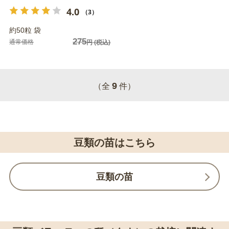
4.0
（3）
約50粒 袋
275
通常価格
円
(税込)
9
（全
件）
豆類の苗はこちら
豆類の苗