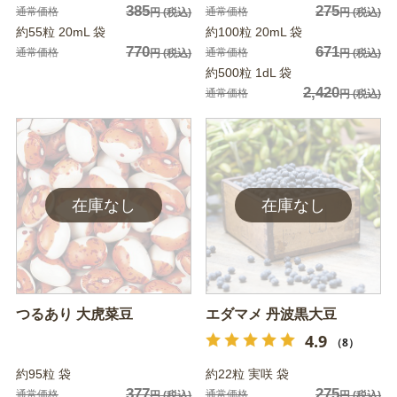
385
275
通常価格
通常価格
円
(税込)
円
(税込)
約55粒 20mL 袋
約100粒 20mL 袋
770
671
通常価格
通常価格
円
(税込)
円
(税込)
約500粒 1dL 袋
2,420
通常価格
円
(税込)
つるあり 大虎菜豆
エダマメ 丹波黒大豆
4.9
（8）
約95粒 袋
約22粒 実咲 袋
377
275
通常価格
通常価格
円
(税込)
円
(税込)