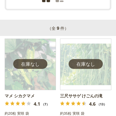
9
（全
件）
マメ シカクマメ
三尺ササゲ けごんの滝
4.1
4.6
（7）
（13）
約20粒 実咲 袋
約35粒 実咲 袋