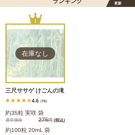
ランキング
更新
1
三尺ササゲ けごんの滝
4.6
（13）
約35粒 実咲 袋
275
通常価格
円
(税込)
約100粒 20mL 袋