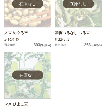
大豆 めぐろ王
加賀つるなし つる豆
約30粒 袋
約22粒 袋
393
363
通常価格
通常価格
円
(税込)
円
(税込)
マメ ひよこ豆