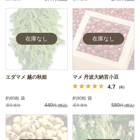
エダマメ 越の秋姫
マメ 丹波大納言小豆
4.7
（6）
約80粒 袋
約90粒 袋
440
580
通常価格
通常価格
円
(税込)
円
(税込)