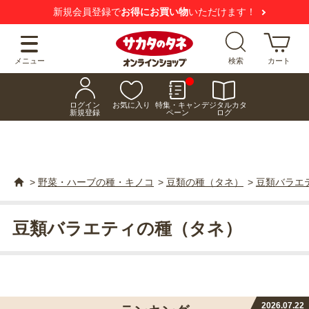
新規会員登録で
お得にお買い物
いただけます！
メニュー
検索
カート
ログイン
お気に入り
特集・キャン
デジタルカタ
新規登録
ペーン
ログ
>
野菜・ハーブの種・キノコ
>
豆類の種（タネ）
>
豆類バラエ
豆類バラエティの種（タネ）
2026.07.22