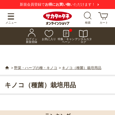
新規会員登録で
お得にお買い物
いただけます！
メニュー
検索
カート
ログイン
お気に入り
特集・キャン
デジタルカタ
新規登録
ペーン
ログ
>
野菜・ハーブの種・キノコ
>
キノコ（種菌）栽培用品
キノコ（種菌）栽培用品