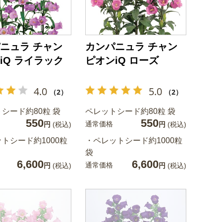
ニュラ チャン
カンパニュラ チャン
iQ ライラック
ピオンiQ ローズ
4.0
5.0
（2）
（2）
シード約80粒 袋
ペレットシード約80粒 袋
550
550
通常価格
円
(税込)
円
(税込)
トシード約1000粒
・ペレットシード約1000粒
袋
6,600
6,600
通常価格
円
(税込)
円
(税込)