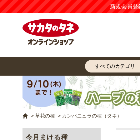
新規会員登
>
草花の種
>
カンパニュラの種（タネ）
今月まける種