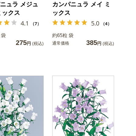
ニュラ メジュ
カンパニュラ メイ ミ
ミックス
ックス
4.1
5.0
（7）
（4）
 袋
約65粒 袋
275
385
通常価格
円
(税込)
円
(税込)