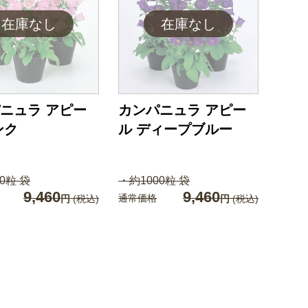
ニュラ アピー
カンパニュラ アピー
ンク
ル ディープブルー
0粒 袋
・約1000粒 袋
9,460
9,460
通常価格
円
(税込)
円
(税込)