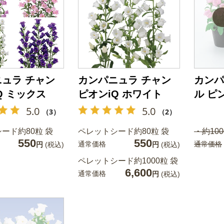
ュラ チャン
カンパニュラ チャン
カンパ
Q ミックス
ピオンiQ ホワイト
ル ピ
5.0
5.0
（3）
（2）
ード約80粒 袋
ペレットシード約80粒 袋
・約100
550
550
通常価格
通常価格
円
(税込)
円
(税込)
ペレットシード約1000粒 袋
6,600
通常価格
円
(税込)