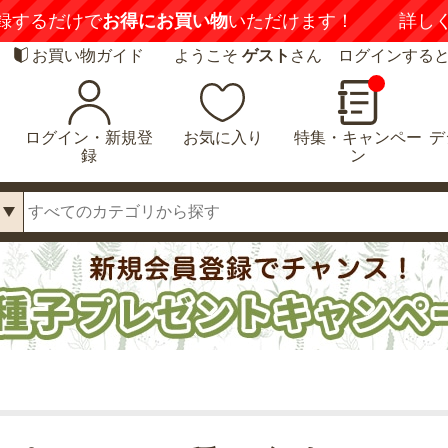
録するだけで
お得にお買い物
いただけます！
詳し
お買い物ガイド
ようこそ
ゲスト
さん ログインする
ログイン・新規登
お気に入り
特集・キャンペー
デ
録
ン