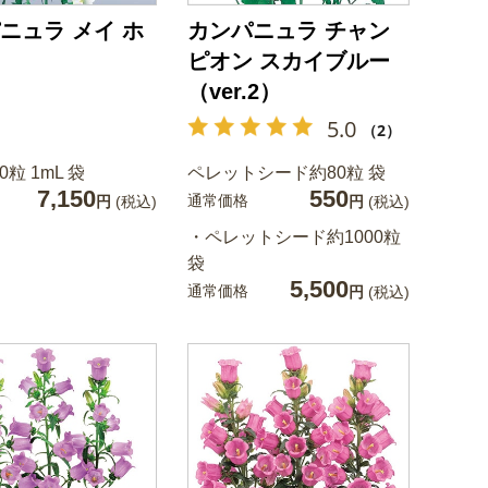
ニュラ メイ ホ
カンパニュラ チャン
ピオン スカイブルー
（ver.2）
5.0
（2）
0粒 1mL 袋
ペレットシード約80粒 袋
7,150
550
通常価格
円
(税込)
円
(税込)
・ペレットシード約1000粒
袋
5,500
通常価格
円
(税込)