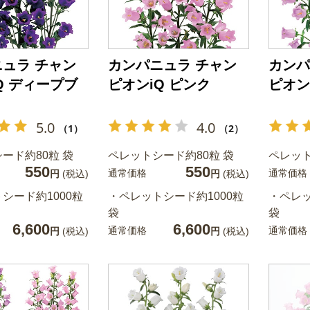
ュラ チャン
カンパニュラ チャン
カンパ
Q ディープブ
ピオンiQ ピンク
ピオン
5.0
4.0
（1）
（2）
ード約80粒 袋
ペレットシード約80粒 袋
ペレット
550
550
通常価格
通常価格
円
(税込)
円
(税込)
シード約1000粒
・ペレットシード約1000粒
・ペレッ
袋
袋
6,600
6,600
通常価格
通常価格
円
(税込)
円
(税込)