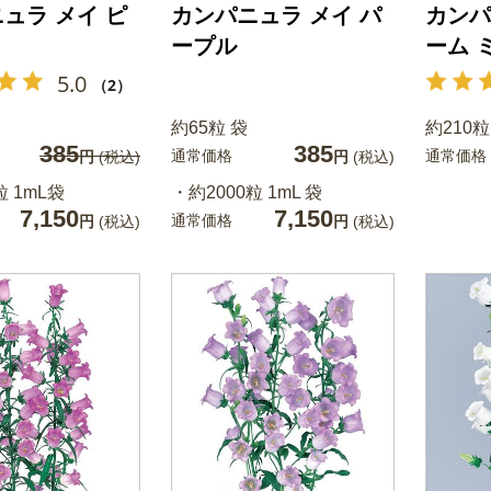
ュラ メイ ピ
カンパニュラ メイ パ
カンパ
ープル
ーム 
5.0
（2）
約65粒 袋
約210粒
385
385
通常価格
通常価格
円
(税込)
円
(税込)
粒 1mL袋
・約2000粒 1mL 袋
7,150
7,150
通常価格
円
(税込)
円
(税込)