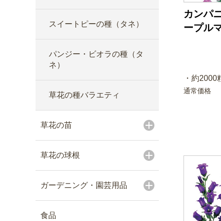
カンパニ
スイートピーの種（タネ）
ープル
パンジー・ビオラの種（タ
ネ）
・約2000粒
通常価格
草花の種バラエティ
草花の苗
草花の球根
ガーデニング・園芸用品
食品