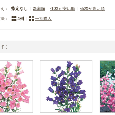
替え：
指定なし
新着順
価格が安い順
価格が高い順
方法：
4列
一括購入
7
件）