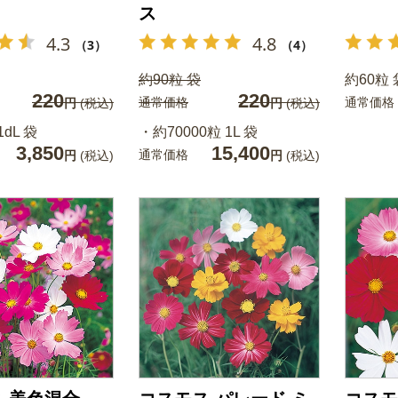
ス
4.3
4.8
（3）
（4）
約90粒 袋
約60粒 
220
220
通常価格
通常価格
円
(税込)
円
(税込)
1dL 袋
・約70000粒 1L 袋
3,850
15,400
通常価格
円
(税込)
円
(税込)