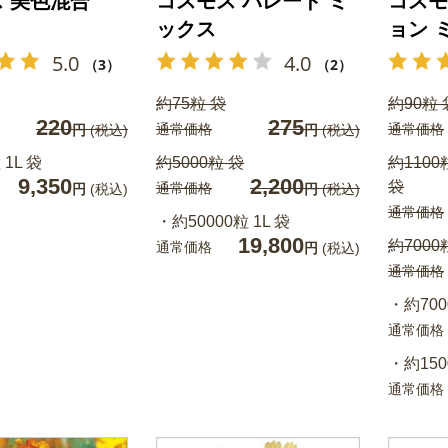
 美色混合
コスモス パレード ミ
コスモ
ックス
ョン 
5.0
4.0
（3）
（2）
約75粒 袋
約90粒 
220
275
通常価格
通常価格
円
(税込)
円
(税込)
 1L 袋
約5000粒 袋
約110
9,350
2,200
袋
通常価格
円
(税込)
円
(税込)
通常価格
・約50000粒 1L 袋
19,800
約7000粒
通常価格
円
(税込)
通常価格
・約700
通常価格
・約150
通常価格