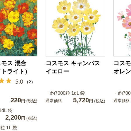
モス 混合
コスモス キャンパス
コスモ
イトライト）
イエロー
オレン
5.0
（2）
・約7000粒 1dL 袋
・約700
220
5,720
通常価格
通常価格
円
(税込)
円
(税込)
1dL 袋
2,200
円
(税込)
粒 1L 袋