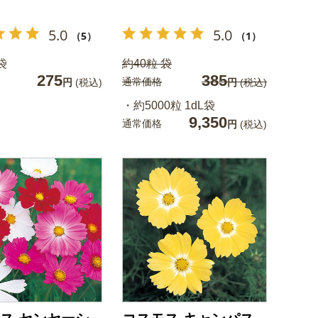
5.0
5.0
（5）
（1）
袋
約40粒 袋
275
385
通常価格
円
(税込)
円
(税込)
・約5000粒 1dL袋
9,350
通常価格
円
(税込)