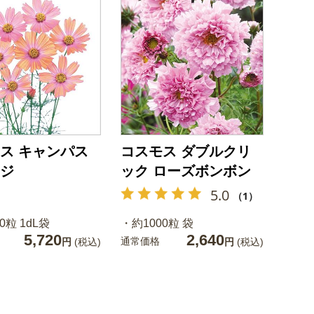
ス キャンパス
コスモス ダブルクリ
ジ
ック ローズボンボン
5.0
（1）
0粒 1dL袋
・約1000粒 袋
5,720
2,640
通常価格
円
(税込)
円
(税込)