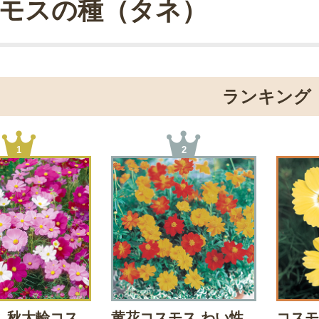
モスの種（タネ）
ランキング
1
2
 秋大輪コス
黄花コスモス わい性
コスモ