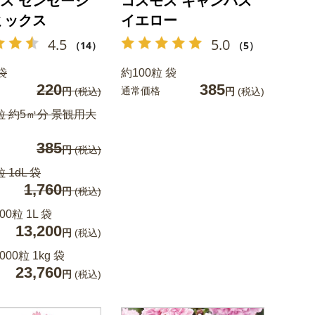
ス センセーシ
コスモス キャンパス
ミックス
イエロー
4.5
5.0
（14）
（5）
袋
約100粒 袋
220
385
通常価格
円
(税込)
円
(税込)
0粒 約5㎡分 景観用大
385
円
(税込)
 1dL 袋
1,760
円
(税込)
00粒 1L 袋
13,200
円
(税込)
000粒 1kg 袋
23,760
円
(税込)