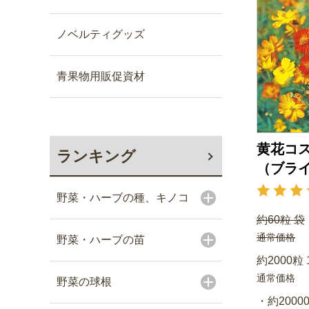
ノベルティグッズ
青果物用販促資材
黄花コス
ランキング
（ブラ
野菜・ハーブの種、キノコ
約60粒 袋
通常価格
野菜・ハーブの苗
約2000粒 
通常価格
野菜の球根
・約20000