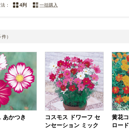
方法：
4列
一括購入
5
件）
 あかつき
コスモス ドワーフ セ
黄花コ
ンセーション ミック
ロード