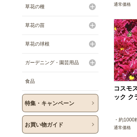
通常価格
草花の種
草花の苗
草花の球根
ガーデニング・園芸用品
食品
コスモス
ック ク
特集・キャンペーン
・約1000
お買い物ガイド
通常価格