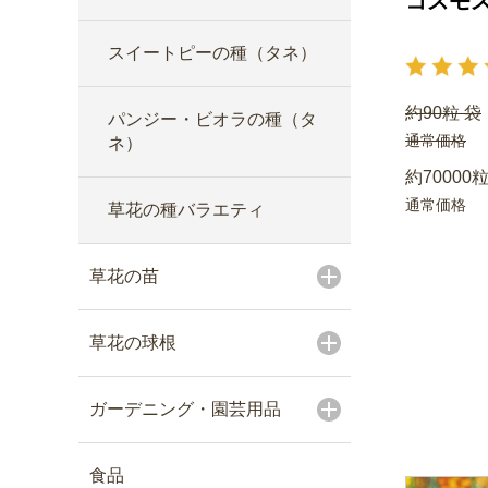
コスモス
スイートピーの種（タネ）
約90粒 袋
パンジー・ビオラの種（タ
通常価格
ネ）
約70000粒
通常価格
草花の種バラエティ
草花の苗
草花の球根
ガーデニング・園芸用品
食品