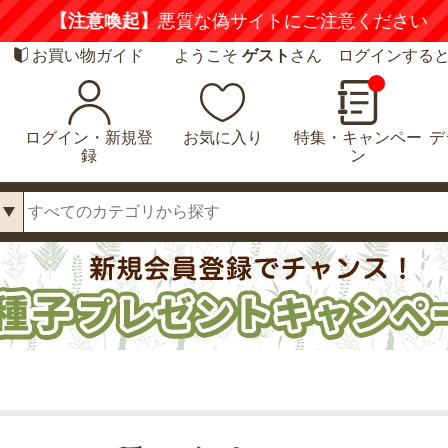
喚起】
悪質な偽サイトにご注意ください
詳しくは
お買い物ガイド
ようこそ
ゲスト
さん ログインする
ログイン・新規登
お気に入り
特集・キャンペー
デ
録
ン