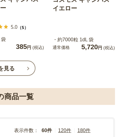
ー
イエロー
5.0
（5）
 袋
・約7000粒 1dL 袋
385
5,720
通常価格
円
(税込)
円
(税込)
を見る
の商品一覧
表示件数：
60件
120件
180件