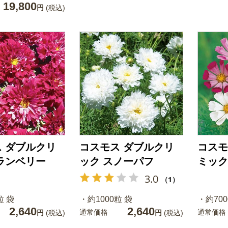
19,800
円
(税込)
 ダブルクリ
コスモス ダブルクリ
コスモ
ランベリー
ック スノーパフ
ミック
3.0
（1）
粒 袋
・約1000粒 袋
・約700
2,640
2,640
通常価格
通常価格
円
(税込)
円
(税込)