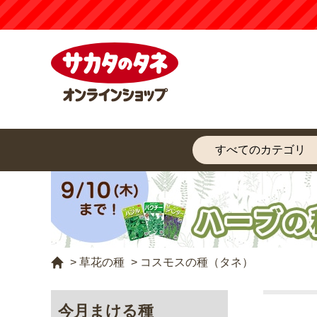
【注意
>
草花の種
>
コスモスの種（タネ）
今月まける種