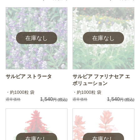
サルビア ストラータ
サルビア ファリナセア エ
ボリューション
・約1000粒 袋
・約1000粒 袋
1,540
1,540
通常価格
通常価格
円
(税込)
円
(税込)