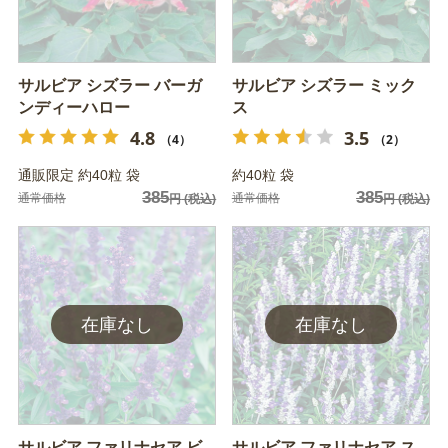
サルビア シズラー バーガ
サルビア シズラー ミック
ンディーハロー
ス
4.8
3.5
（4）
（2）
通販限定 約40粒 袋
約40粒 袋
385
385
通常価格
通常価格
円
(税込)
円
(税込)
サルビア ファリナセア ビ
サルビア ファリナセア ス