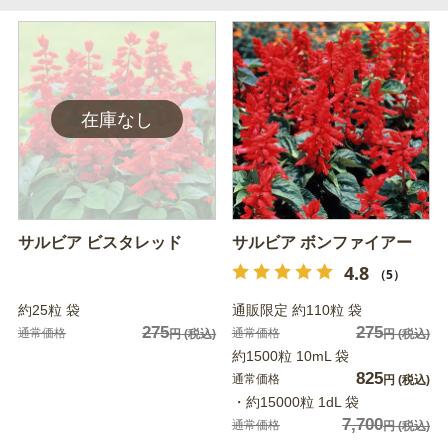
サルビア ビスタレッド
サルビア ボンファイアー
4.8
（5）
約25粒 袋
通販限定 約110粒 袋
275
275
通常価格
通常価格
円
(税込)
円
(税込)
約1500粒 10mL 袋
825
通常価格
円
(税込)
・約15000粒 1dL 袋
7,700
通常価格
円
(税込)