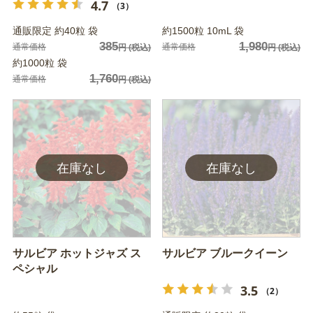
4.7
（3）
通販限定 約40粒 袋
約1500粒 10mL 袋
385
1,980
通常価格
通常価格
円
(税込)
円
(税込)
約1000粒 袋
1,760
通常価格
円
(税込)
サルビア ホットジャズ ス
サルビア ブルークイーン
ペシャル
3.5
（2）