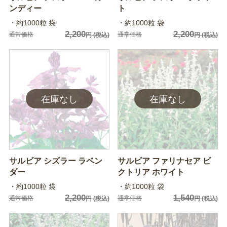
ンディー
ト
・約1000粒 袋
・約1000粒 袋
2,200
2,200
通常価格
通常価格
円
(税込)
円
(税込)
サルビア シズラー ラベン
サルビア ファリナセア ビ
ダー
クトリア ホワイト
・約1000粒 袋
・約1000粒 袋
2,200
1,540
通常価格
通常価格
円
(税込)
円
(税込)