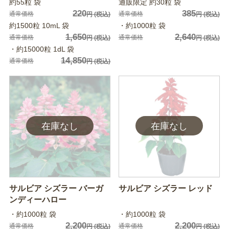
約55粒 袋
通販限定 約30粒 袋
220
385
通常価格
通常価格
円
(税込)
円
(税込)
約1500粒 10mL 袋
・約1000粒 袋
1,650
2,640
通常価格
通常価格
円
(税込)
円
(税込)
・約15000粒 1dL 袋
14,850
通常価格
円
(税込)
サルビア シズラー バーガ
サルビア シズラー レッド
ンディーハロー
・約1000粒 袋
・約1000粒 袋
2,200
2,200
通常価格
通常価格
円
(税込)
円
(税込)