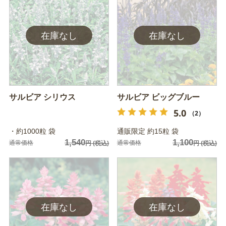
サルビア シリウス
サルビア ビッグブルー
5.0
（2）
・約1000粒 袋
通販限定 約15粒 袋
1,540
1,100
通常価格
通常価格
円
(税込)
円
(税込)