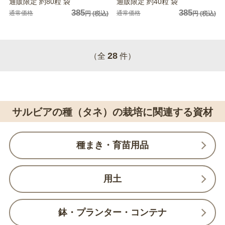
通販限定 約80粒 袋
通販限定 約40粒 袋
385
385
通常価格
通常価格
円
(税込)
円
(税込)
28
（全
件）
サルビアの種（タネ）の栽培に関連する資材
種まき・育苗用品
用土
鉢・プランター・コンテナ