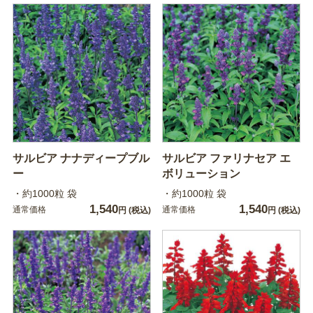
サルビア ナナディープブル
サルビア ファリナセア エ
ー
ボリューション
・約1000粒 袋
・約1000粒 袋
1,540
1,540
通常価格
通常価格
円
(税込)
円
(税込)