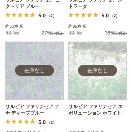
クトリア ブルー
トラータ
5.0
5.0
（2）
（2）
約50粒 袋
約95粒 袋
275
385
通常価格
通常価格
円
(税込)
円
(税込)
サルビア ファリナセア ナ
サルビア ファリナセア エ
ナ ディープブルー
ボリューション ホワイト
5.0
（2）