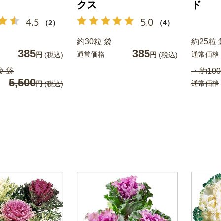
クス
ド
4.5
5.0
（2）
（4）
約30粒 袋
約25粒 
385
385
通常価格
通常価格
円
(税込)
円
(税込)
粒 袋
・約100
5,500
通常価格
円
(税込)