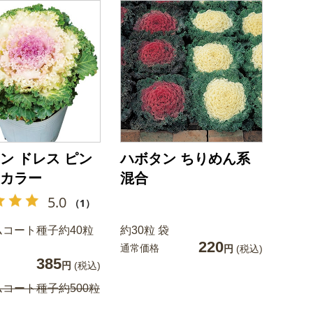
ン ドレス ピン
ハボタン ちりめん系
カラー
混合
5.0
（1）
コート種子約40粒
約30粒 袋
220
通常価格
円
(税込)
385
円
(税込)
コート種子約500粒