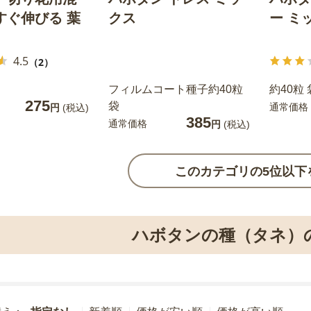
すぐ伸びる 葉
クス
ー ミ
4.5
（2）
フィルムコート種子約40粒
約40粒 
275
袋
通常価格
円
(税込)
385
通常価格
円
(税込)
このカテゴリの5位以下
ハボタンの種（タネ）