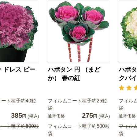
 ドレス ピー
ハボタン 円 （まど
ハボタ
か） 春の紅
クバイ
ート種子約40粒
フィルムコート種子約25粒
フィルム
袋
袋
385
275
通常価格
通常価格
円
(税込)
円
(税込)
ート種子約500粒
フィルムコート種子約500粒
フィルム
袋
袋