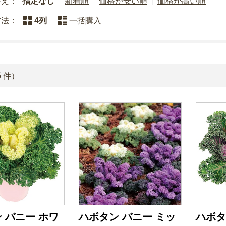
替え：
指定なし
新着順
価格が安い順
価格が高い順
方法：
4列
一括購入
6
件）
 バニー ホワ
ハボタン バニー ミッ
ハボタ