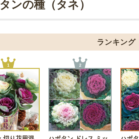
タンの種（タネ）
ランキング
1
2
 切り花用混
ハボタン ドレス ミッ
ハボタ