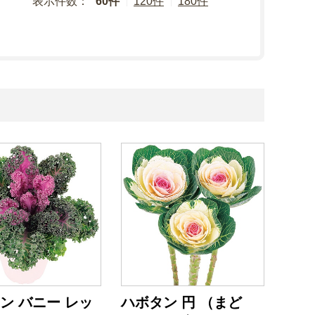
表示件数：
60件
120件
180件
ン バニー レッ
ハボタン 円 （まど