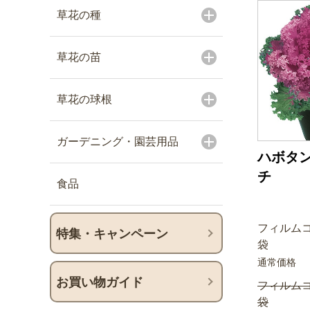
草花の種
草花の苗
草花の球根
ガーデニング・園芸用品
ハボタン
チ
食品
フィルムコ
特集・キャンペーン
袋
通常価格
お買い物ガイド
フィルムコ
袋