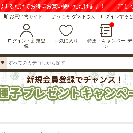
録するだけで
お得にお買い物
いただけます！
詳し
お買い物ガイド
ようこそ
ゲスト
さん ログインする
ログイン・新規登
お気に入り
特集・キャンペー
デ
録
ン