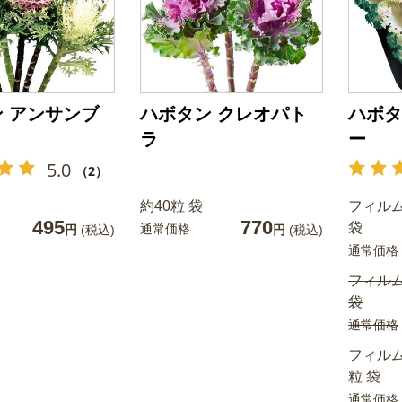
 アンサンブ
ハボタン クレオパト
ハボタ
ラ
ー
5.0
（2）
約40粒 袋
フィルム
495
770
袋
通常価格
円
(税込)
円
(税込)
通常価格
フィルム
袋
通常価格
フィルム
粒 袋
通常価格