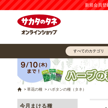
新規会員登
>
草花の種
>
ハボタンの種（タネ）
今月まける種