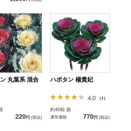
ン 丸葉系 混合
ハボタン 楊貴妃
4.0
（1）
袋
約40粒 袋
220
770
通常価格
円
(税込)
円
(税込)