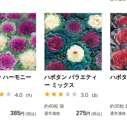
 ハーモニー
ハボタン バラエティ
ハボタ
ー ミックス
4.0
3.0
（1）
（2）
約40粒 袋
約30粒 
385
275
通常価格
通常価格
円
(税込)
円
(税込)