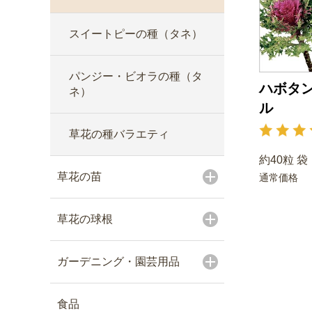
スイートピーの種（タネ）
パンジー・ビオラの種（タ
ハボタン
ネ）
ル
草花の種バラエティ
約40粒 袋
草花の苗
通常価格
草花の球根
ガーデニング・園芸用品
食品