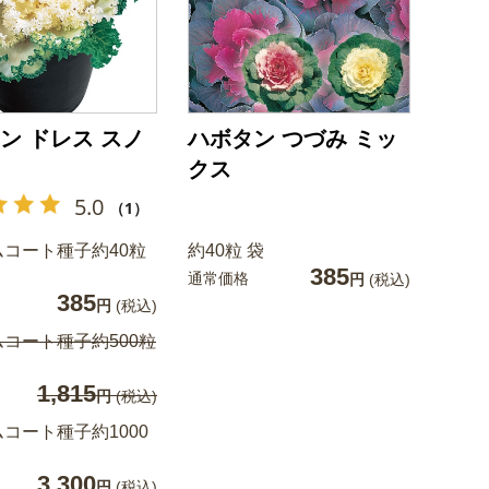
ン ドレス スノ
ハボタン つづみ ミッ
クス
5.0
（1）
コート種子約40粒
約40粒 袋
385
通常価格
円
(税込)
385
円
(税込)
コート種子約500粒
1,815
円
(税込)
コート種子約1000
3,300
円
(税込)