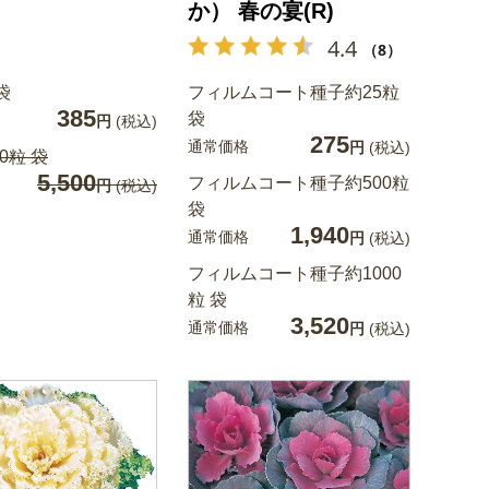
か） 春の宴(R)
4.4
（8）
袋
フィルムコート種子約25粒
385
袋
円
(税込)
275
通常価格
円
(税込)
0粒 袋
5,500
フィルムコート種子約500粒
円
(税込)
袋
1,940
通常価格
円
(税込)
フィルムコート種子約1000
粒 袋
3,520
通常価格
円
(税込)