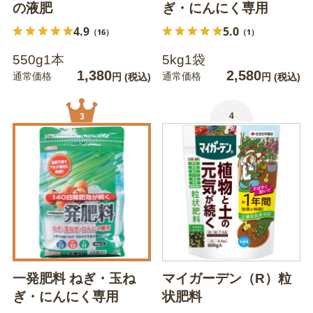
の液肥
ぎ・にんにく専用
4.9
5.0
（16）
（1）
550g1本
5kg1袋
1,380
2,580
通常価格
通常価格
円
(税込)
円
(税込)
4
3
一発肥料 ねぎ・玉ね
マイガーデン（R）粒
ぎ・にんにく専用
状肥料