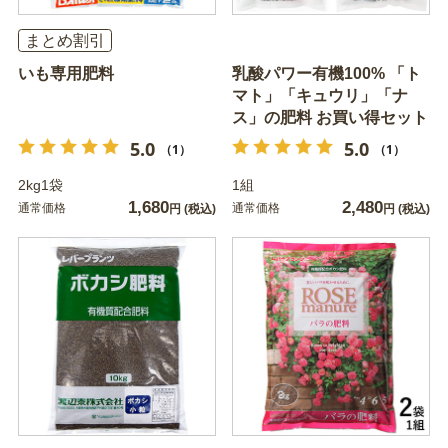
まとめ割引
いも専用肥料
乳酸パワー有機100% 「ト
マト」「キュウリ」「ナ
ス」の肥料 お買い得セット
5.0
5.0
（1）
（1）
2kg1袋
1組
1,680
2,480
通常価格
通常価格
円
(税込)
円
(税込)