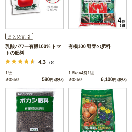
まとめ割引
乳酸パワー有機100% トマ
有機100 野菜の肥料
トの肥料
4.3
（6）
1袋
1.8kg×4袋1組
580
6,100
通常価格
通常価格
円
(税込)
円
(税込)