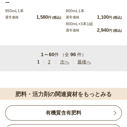
ー
950mL1本
800mL1本
1,580
1,100
通常価格
通常価格
円
(税込)
円
(税込)
800mL×3本1組
2,940
通常価格
円
(税込)
1～60
96
件 （全
件）
1
2
次へ
最後へ
肥料・活力剤の関連資材をもっとみる
有機質含有肥料