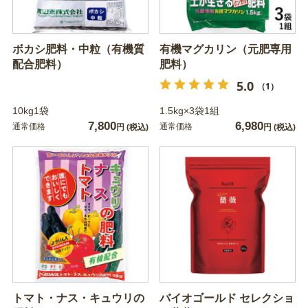
ボカシ肥料・中粒（有機質
有機マグカリン（元肥専用
配合肥料）
肥料）
5.0
（1）
10kg1袋
1.5kg×3袋1組
7,800
6,980
通常価格
通常価格
円
(税込)
円
(税込)
トマト・ナス・キュウリの
バイオゴールド セレクショ