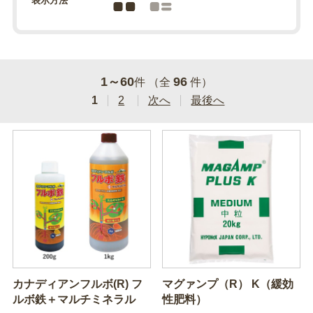
表示方法
1～60
96
件 （全
件）
1
2
次へ
最後へ
カナディアンフルボ(R) フ
マグァンプ（R） K（緩効
ルボ鉄＋マルチミネラル
性肥料）