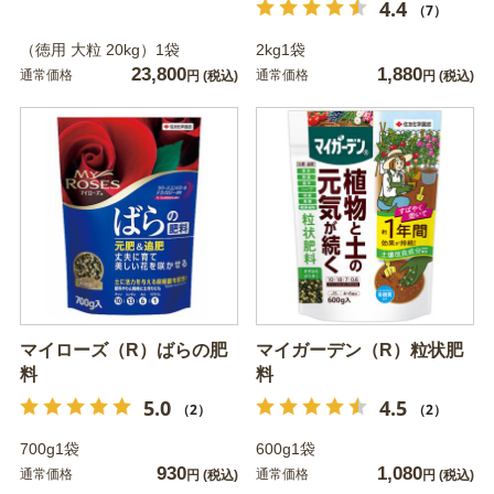
4.4
（7）
（徳用 大粒 20kg）1袋
2kg1袋
23,800
1,880
通常価格
通常価格
円
(税込)
円
(税込)
マイローズ（R）ばらの肥
マイガーデン（R）粒状肥
料
料
5.0
4.5
（2）
（2）
700g1袋
600g1袋
930
1,080
通常価格
通常価格
円
(税込)
円
(税込)