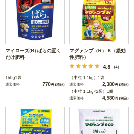
マイローズ(R) ばらの置く
マグァンプ（R） K（緩効
だけ肥料
性肥料）
4.8
（4）
150g1袋
（中粒 1.1kg）1袋
770
2,380
通常価格
通常価格
円
(税込)
円
(税込)
（中粒 1.1kg×2袋）1組
4,580
通常価格
円
(税込)