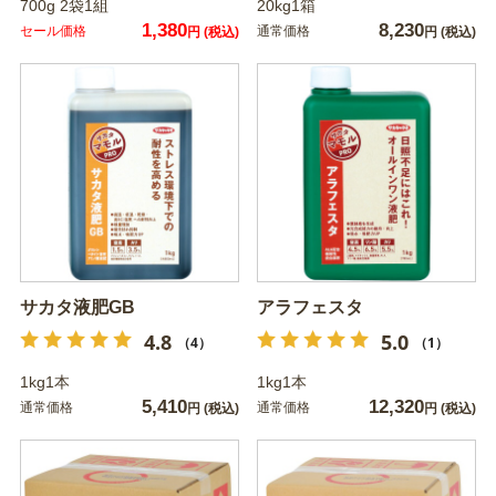
700g 2袋1組
20kg1箱
1,380
8,230
セール価格
通常価格
円
(税込)
円
(税込)
サカタ液肥GB
アラフェスタ
4.8
5.0
（4）
（1）
1kg1本
1kg1本
5,410
12,320
通常価格
通常価格
円
(税込)
円
(税込)