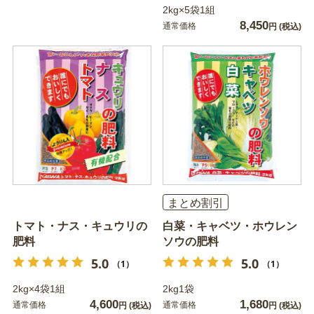
2kg×5袋1組
8,450
通常価格
円
(税込)
まとめ割引
トマト・ナス・キュウリの
白菜・キャベツ・ホウレン
肥料
ソウの肥料
5.0
5.0
（1）
（1）
2kg×4袋1組
2kg1袋
4,600
1,680
通常価格
通常価格
円
(税込)
円
(税込)