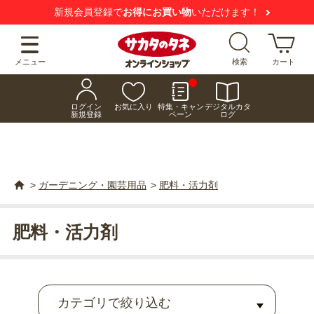
【注意喚起】
悪質な偽サイトにご注意ください
メニュー
検索
カート
ログイン
お気に入り
特集・キャン
デジタルカタ
新規登録
ペーン
ログ
>
ガーデニング・園芸用品
>
肥料・活力剤
肥料・活力剤
カテゴリで絞り込む