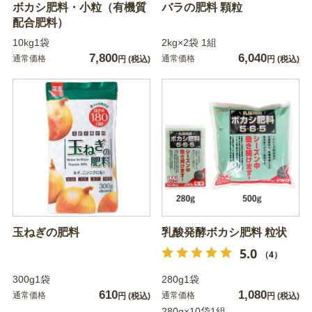
ボカシ肥料・小粒（有機質
バラの肥料 顆粒
配合肥料）
10kg1袋
2kg×2袋 1組
7,800
6,040
通常価格
通常価格
円
(税込)
円
(税込)
玉ねぎの肥料
乳酸発酵ボカシ肥料 粒状
5.0
（4）
300g1袋
280g1袋
610
1,080
通常価格
通常価格
円
(税込)
円
(税込)
280g×10袋1組