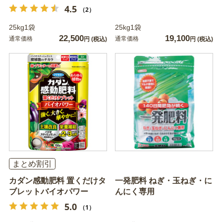
4.5
（2）
25kg1袋
25kg1袋
22,500
19,100
通常価格
通常価格
円
(税込)
円
(税込)
まとめ割引
カダン感動肥料 置くだけタ
一発肥料 ねぎ・玉ねぎ・に
ブレットバイオパワー
んにく専用
5.0
（1）