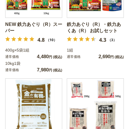
NEW 鉄力あぐり（R）スー
鉄力あぐり（R）・鉄力あ
パー
くあ（R） お試しセット
4.8
4.3
（10）
（3）
400g×5袋1組
1組
4,480
2,690
通常価格
通常価格
円
(税込)
円
(税込)
10kg1袋
7,980
通常価格
円
(税込)