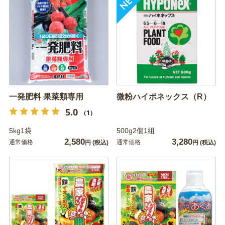
一発肥料 果菜類専用
微粉ハイポネックス（R）
5.0
（1）
5kg1袋
500g2個1組
2,580
3,280
通常価格
通常価格
円
(税込)
円
(税込)