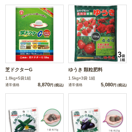
芝ドクターG
ゆうき 顆粒肥料
1.8kg×5袋1組
1.5kg×3袋 1組
8,870
5,080
通常価格
通常価格
円
(税込)
円
(税込)