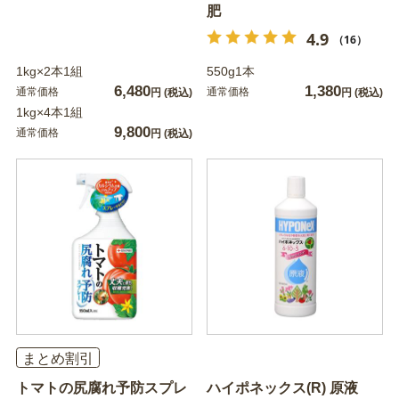
肥
4.9
（16）
1kg×2本1組
550g1本
6,480
1,380
通常価格
通常価格
円
(税込)
円
(税込)
1kg×4本1組
9,800
通常価格
円
(税込)
まとめ割引
トマトの尻腐れ予防スプレ
ハイポネックス(R) 原液