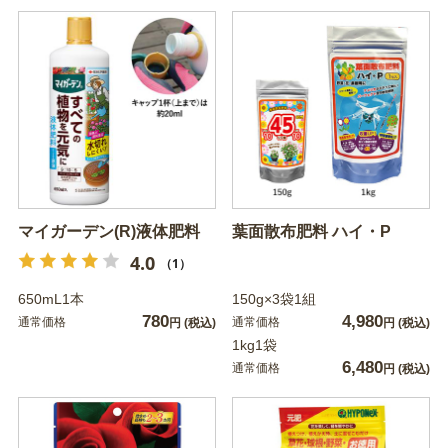
マイガーデン(R)液体肥料
葉面散布肥料 ハイ・P
4.0
（1）
650mL1本
150g×3袋1組
780
4,980
通常価格
通常価格
円
(税込)
円
(税込)
1kg1袋
6,480
通常価格
円
(税込)