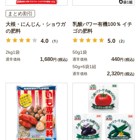
まとめ割引
大根・にんじん・ショウガ
乳酸パワー有機100％ イチ
の肥料
ゴの肥料
4.0
5.0
（1）
（2）
2kg1袋
50g1袋
1,680
440
通常価格
通常価格
円
(税込)
円
(税込)
50g×6袋1組
2,320
通常価格
円
(税込)