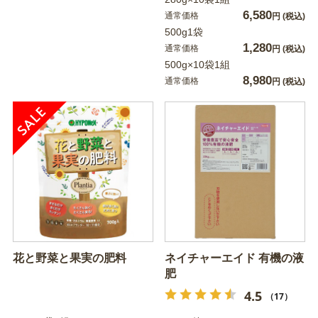
6,580
通常価格
円
(税込)
500g1袋
1,280
通常価格
円
(税込)
500g×10袋1組
8,980
通常価格
円
(税込)
花と野菜と果実の肥料
ネイチャーエイド 有機の液
肥
4.5
（17）