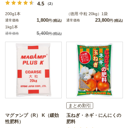
4.5
（2）
200g1本
（徳用 中粒 20kg）1袋
1,800
23,800
通常価格
通常価格
円
(税込)
円
(税込)
1kg1本
5,400
通常価格
円
(税込)
まとめ割引
マグァンプ（R） K（緩効
玉ねぎ・ネギ・にんにくの
性肥料）
肥料