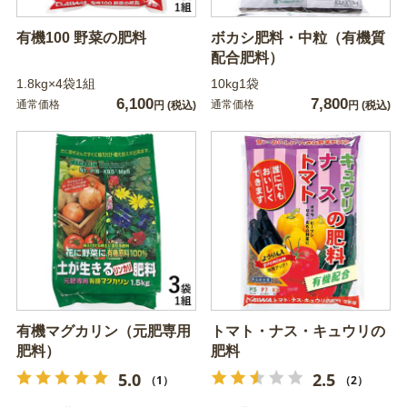
有機100 野菜の肥料
ボカシ肥料・中粒（有機質
配合肥料）
1.8kg×4袋1組
10kg1袋
6,100
7,800
通常価格
通常価格
円
(税込)
円
(税込)
有機マグカリン（元肥専用
トマト・ナス・キュウリの
肥料）
肥料
5.0
2.5
（1）
（2）