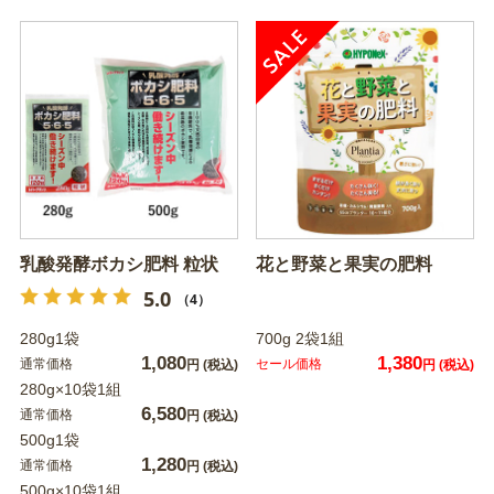
乳酸発酵ボカシ肥料 粒状
花と野菜と果実の肥料
5.0
（4）
280g1袋
700g 2袋1組
1,080
1,380
通常価格
セール価格
円
(税込)
円
(税込)
280g×10袋1組
6,580
通常価格
円
(税込)
500g1袋
1,280
通常価格
円
(税込)
500g×10袋1組