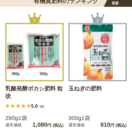
有機質肥料のランキング
更新
1
2
乳酸発酵ボカシ肥料 粒
玉ねぎの肥料
状
5.0
（4）
280g1袋
300g1袋
1,080
610
通常価格
通常価格
円
(税込)
円
(税込)