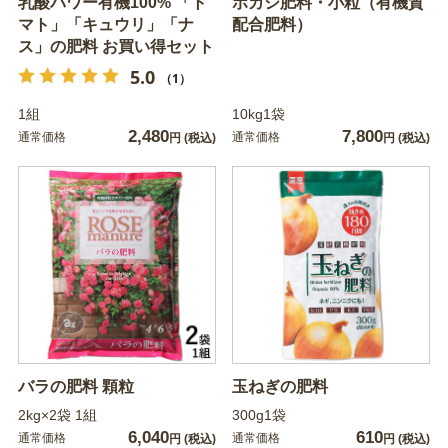
乳酸パワー有機100% 「ト
ボカシ肥料・小粒（有機質
マト」「キュウリ」「ナ
配合肥料）
ス」の肥料 お買い得セット
5.0
（1）
1組
10kg1袋
2,480
7,800
通常価格
通常価格
円
(税込)
円
(税込)
バラの肥料 顆粒
玉ねぎの肥料
2kg×2袋 1組
300g1袋
6,040
610
通常価格
通常価格
円
(税込)
円
(税込)