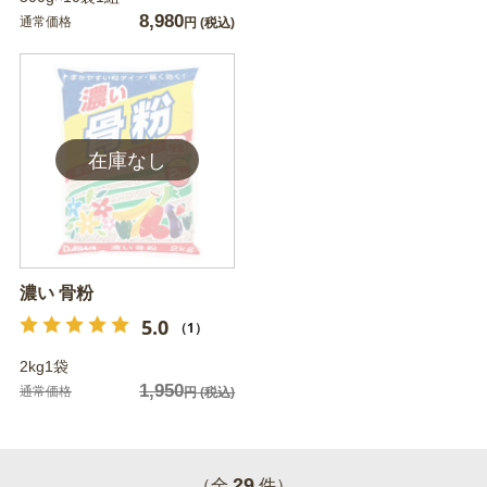
8,980
通常価格
円
(税込)
濃い 骨粉
5.0
（1）
2kg1袋
1,950
通常価格
円
(税込)
29
（全
件）