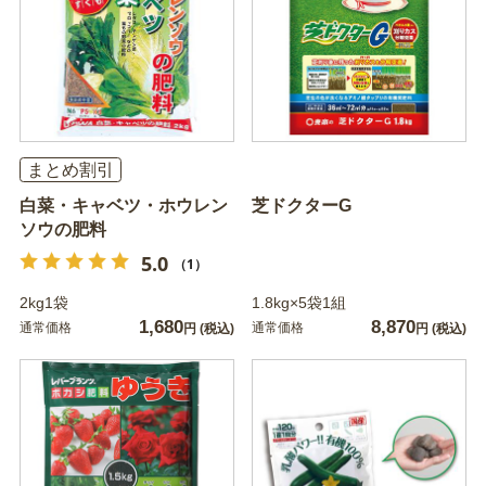
まとめ割引
白菜・キャベツ・ホウレン
芝ドクターG
ソウの肥料
5.0
（1）
2kg1袋
1.8kg×5袋1組
1,680
8,870
通常価格
通常価格
円
(税込)
円
(税込)