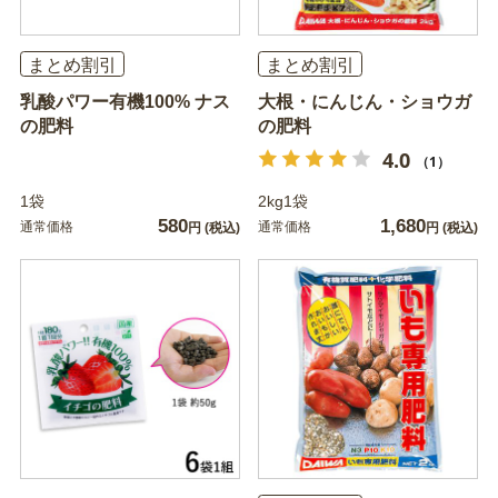
まとめ割引
まとめ割引
乳酸パワー有機100% ナス
大根・にんじん・ショウガ
の肥料
の肥料
4.0
（1）
1袋
2kg1袋
580
1,680
通常価格
通常価格
円
(税込)
円
(税込)