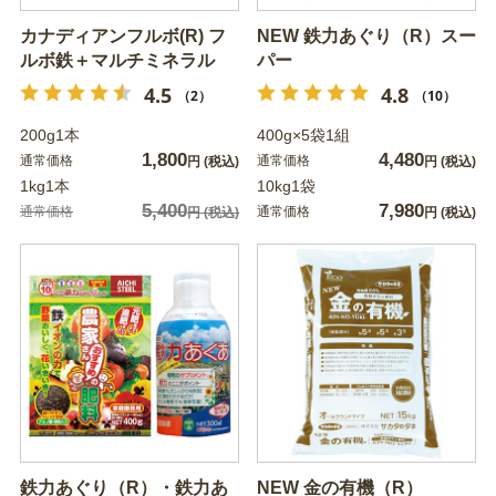
カナディアンフルボ(R) フ
NEW 鉄力あぐり（R）スー
ルボ鉄＋マルチミネラル
パー
4.5
4.8
（2）
（10）
200g1本
400g×5袋1組
1,800
4,480
通常価格
通常価格
円
(税込)
円
(税込)
1kg1本
10kg1袋
5,400
7,980
通常価格
通常価格
円
(税込)
円
(税込)
鉄力あぐり（R）・鉄力あ
NEW 金の有機（R）