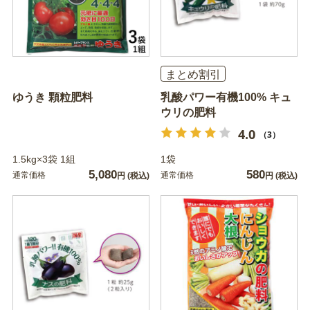
まとめ割引
ゆうき 顆粒肥料
乳酸パワー有機100% キュ
ウリの肥料
4.0
（3）
1.5kg×3袋 1組
1袋
5,080
580
通常価格
通常価格
円
(税込)
円
(税込)