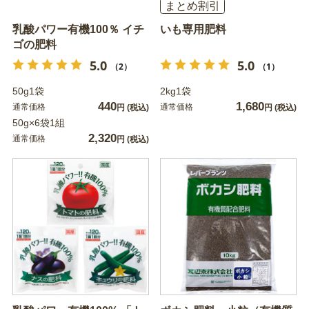
まとめ割引
乳酸パワー有機100％ イチ
いも専用肥料
ゴの肥料
5.0
5.0
（2）
（1）
50g1袋
2kg1袋
440
1,680
通常価格
通常価格
円
(税込)
円
(税込)
50g×6袋1組
2,320
通常価格
円
(税込)