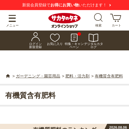
新規会員登録で
お得にお買い物
いただけます！
メニュー
検索
カート
ログイン
お気に入り
特集・キャン
デジタルカタ
新規登録
ペーン
ログ
>
ガーデニング・園芸用品
>
肥料・活力剤
>
有機質含有肥料
有機質含有肥料
2026.08.06