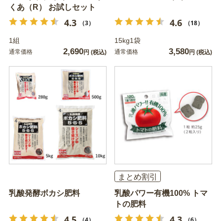
くあ（R） お試しセット
4.3
4.6
（3）
（18）
1組
15kg1袋
2,690
3,580
通常価格
通常価格
円
(税込)
円
(税込)
まとめ割引
乳酸発酵ボカシ肥料
乳酸パワー有機100% トマ
トの肥料
4.5
4.3
（4）
（6）