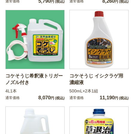
5,790
8,260
通常価格
通常価格
円
(税込)
円
(税込)
コケそうじ希釈液トリガー
コケそうじ イシクラゲ用
ノズル付き
濃縮液
4L1本
500mL×2本1組
8,070
11,190
通常価格
通常価格
円
(税込)
円
(税込)