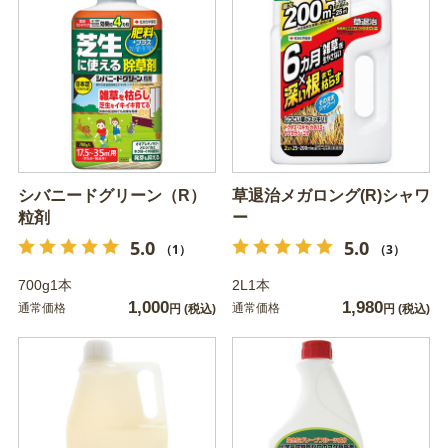
シバニードグリーン（R）
草退治メガロング(R)シャワ
粒剤
ー
5.0
5.0
（1）
（3）
700g1本
2L1本
1,000
1,980
通常価格
通常価格
円
(税込)
円
(税込)