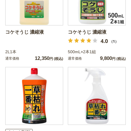
コケそうじ 濃縮液
コケそうじ 濃縮液
4.0
（1）
2L1本
500mL×2本1組
12,350
9,800
通常価格
通常価格
円
(税込)
円
(税込)