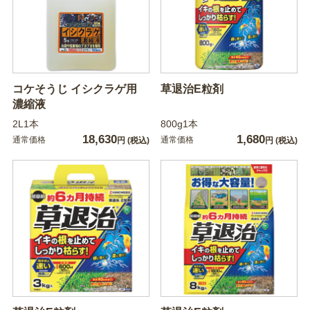
コケそうじ イシクラゲ用
草退治E粒剤
濃縮液
2L1本
800g1本
18,630
1,680
通常価格
通常価格
円
(税込)
円
(税込)