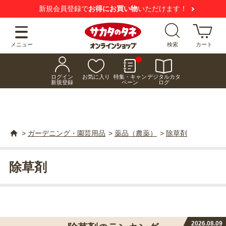
新規会員登録で
お得にお買い物
いただけます！
メニュー
検索
カート
ログイン
お気に入り
特集・キャン
デジタルカタ
新規登録
ペーン
ログ
>
ガーデニング・園芸用品
>
薬品（農薬）
>
除草剤
除草剤
2026.08.09