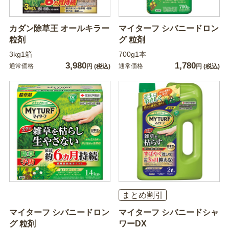
カダン除草王 オールキラー
マイターフ シバニードロン
粒剤
グ 粒剤
3kg1箱
700g1本
3,980
1,780
通常価格
通常価格
円
(税込)
円
(税込)
まとめ割引
マイターフ シバニードロン
マイターフ シバニードシャ
グ 粒剤
ワーDX