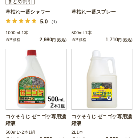
まとめ割引
草枯れ一番シャワー
草枯れ一番スプレー
5.0
（1）
1000mL1本
500mL1本
2,980
1,710
通常価格
通常価格
円
(税込)
円
(税込)
コケそうじ ゼニゴケ専用濃
コケそうじ ゼニゴケ専用濃
縮液
縮液
500mL×2本1組
2L1本