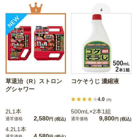
4
3
草退治（R）ストロン
コケそうじ 濃縮液
グシャワー
4.0
（1）
2L1本
500mL×2本1組
2,580
9,800
通常価格
通常価格
円
(税込)
円
(税込)
4.2L1本
4,580
通常価格
円
(税込)