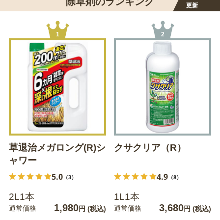
除草剤のランキング
更新
1
2
草退治メガロング(R)シ
クサクリア（R）
ャワー
5.0
4.9
（3）
（8）
2L1本
1L1本
1,980
3,680
通常価格
通常価格
円
(税込)
円
(税込)