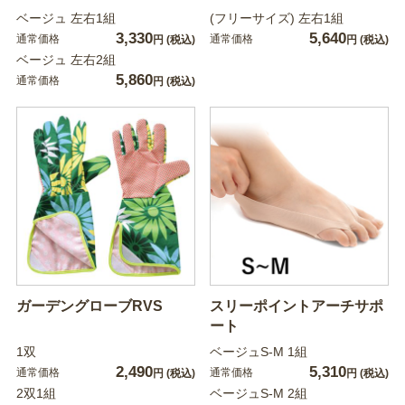
ベージュ 左右1組
(フリーサイズ) 左右1組
3,330
5,640
通常価格
通常価格
円
(税込)
円
(税込)
ベージュ 左右2組
5,860
通常価格
円
(税込)
ガーデングローブRVS
スリーポイントアーチサポ
ート
1双
ベージュS-M 1組
2,490
5,310
通常価格
通常価格
円
(税込)
円
(税込)
2双1組
ベージュS-M 2組