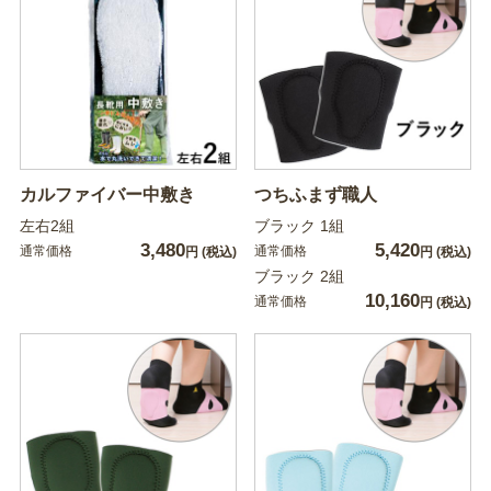
カルファイバー中敷き
つちふまず職人
左右2組
ブラック 1組
3,480
5,420
通常価格
通常価格
円
(税込)
円
(税込)
ブラック 2組
10,160
通常価格
円
(税込)