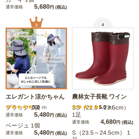
5,680
通常価格
円
(税込)
4
3
エレガント涼かちゃん
農林女子長靴 ワイン
5.0
5.0
ブラック 1個
SS（22.5～23.5cm）
（1）
（1）
5,480
1足
通常価格
円
(税込)
4,680
通常価格
円
(税込)
ベージュ 1個
5,480
S（23.5～24.5cm） 1
通常価格
円
(税込)