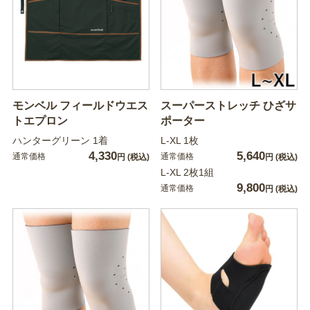
モンベル フィールドウエス
スーパーストレッチ ひざサ
トエプロン
ポーター
ハンターグリーン 1着
L-XL 1枚
4,330
5,640
通常価格
通常価格
円
(税込)
円
(税込)
L-XL 2枚1組
9,800
通常価格
円
(税込)