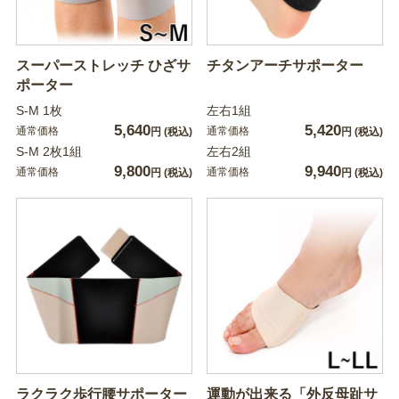
スーパーストレッチ ひざサ
チタンアーチサポーター
ポーター
S-M 1枚
左右1組
5,640
5,420
通常価格
通常価格
円
(税込)
円
(税込)
S-M 2枚1組
左右2組
9,800
9,940
通常価格
通常価格
円
(税込)
円
(税込)
ラクラク歩行腰サポーター
運動が出来る「外反母趾サ