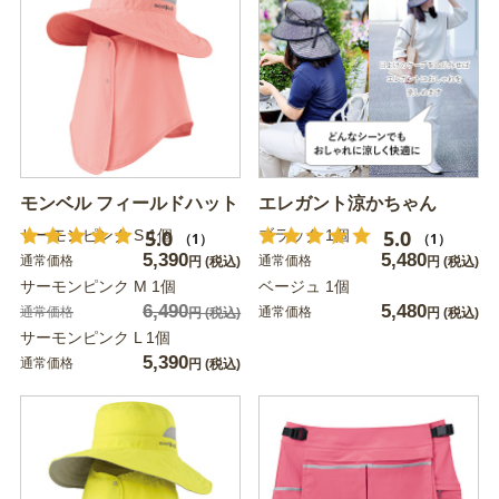
モンベル フィールドハット
エレガント涼かちゃん
5.0
5.0
サーモンピンク S 1個
ブラック 1個
（1）
（1）
5,390
5,480
通常価格
通常価格
円
(税込)
円
(税込)
サーモンピンク M 1個
ベージュ 1個
6,490
5,480
通常価格
通常価格
円
(税込)
円
(税込)
サーモンピンク L 1個
5,390
通常価格
円
(税込)