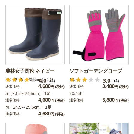
農林女子長靴 ネイビー
ソフトガーデングローブ
4.0
3.0
SS（22.5～23.5cm） 1足
1双
（2）
（2）
4,680
3,480
通常価格
通常価格
円
(税込)
円
(税込)
S（23.5～24.5cm） 1足
2双1組
4,680
5,880
通常価格
通常価格
円
(税込)
円
(税込)
M（24.5～25.5cm） 1足
4,680
通常価格
円
(税込)