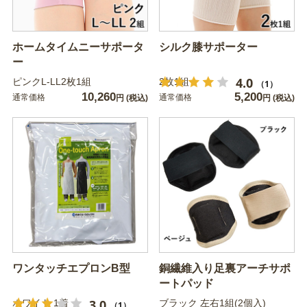
ホームタイムニーサポータ
シルク膝サポーター
ー
4.0
ピンクL-LL2枚1組
2枚1組
（1）
10,260
5,200
通常価格
通常価格
円
(税込)
円
(税込)
ワンタッチエプロンB型
銅繊維入り足裏アーチサポ
ートパッド
3.0
ホワイト 1着
ブラック 左右1組(2個入)
（1）