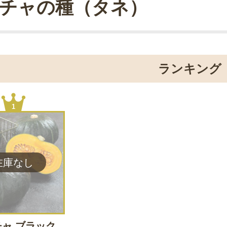
チャの種（タネ）
ランキング
1
ャ ブラック