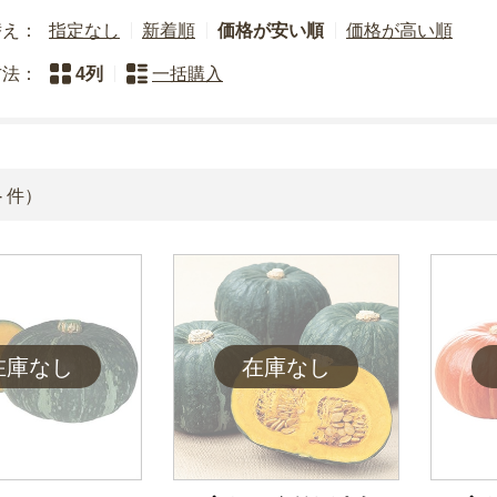
替え：
指定なし
新着順
価格が安い順
価格が高い順
方法：
4列
一括購入
4
件）