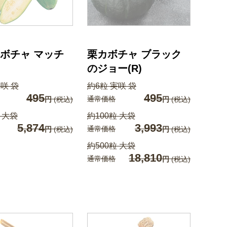
ボチャ マッチ
栗カボチャ ブラック
のジョー(R)
実咲 袋
約6粒 実咲 袋
495
495
通常価格
円
(税込)
円
(税込)
 大袋
約100粒 大袋
5,874
3,993
通常価格
円
(税込)
円
(税込)
約500粒 大袋
18,810
通常価格
円
(税込)