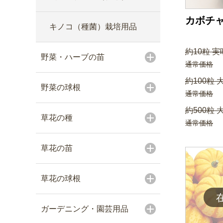
カボチャ
キノコ（種菌）栽培用品
約10粒 実
野菜・ハーブの苗
通常価格
約100粒 
野菜の球根
通常価格
約500粒 
草花の種
通常価格
草花の苗
草花の球根
ガーデニング・園芸用品