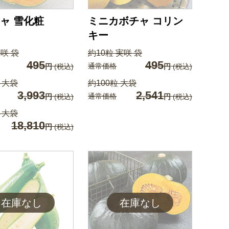
ャ 雪化粧
ミニカボチャ コリン
キー
実咲 袋
約10粒 実咲 袋
495
495
通常価格
円
(税込)
円
(税込)
 大袋
約100粒 大袋
3,993
2,541
通常価格
円
(税込)
円
(税込)
 大袋
18,810
円
(税込)