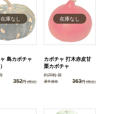
ャ 島カボチャ
カボチャ 打木赤皮甘
）
栗カボチャ
袋
約20粒 袋
352
363
通常価格
円
(税込)
円
(税込)