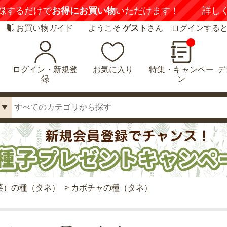
録するだけで
お得にお買い物
いただけます！
詳し
お買い物ガイド
ようこそ
ゲスト
さん ログインする
ログイン・新規登
お気に入り
特集・キャンペー
デ
録
ン
菜）の種（タネ）
>
カボチャの種（タネ）