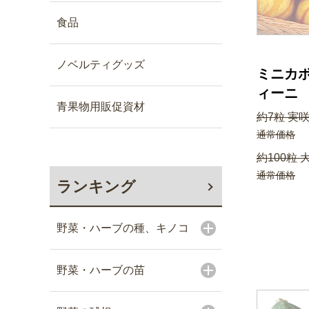
食品
ノベルティグッズ
ミニカボ
ィーニ
青果物用販促資材
約7粒 実咲
通常価格
約100粒 
通常価格
ランキング
野菜・ハーブの種、キノコ
野菜・ハーブの苗