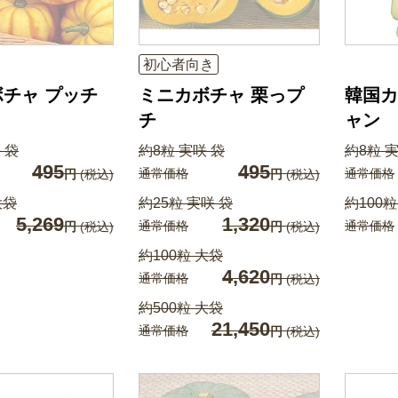
初心者向き
チャ プッチ
ミニカボチャ 栗っプ
韓国カ
チ
ャン
 袋
約8粒 実咲 袋
約8粒 
495
495
通常価格
通常価格
円
(税込)
円
(税込)
大袋
約25粒 実咲 袋
約100粒
5,269
1,320
通常価格
通常価格
円
(税込)
円
(税込)
約100粒 大袋
4,620
通常価格
円
(税込)
約500粒 大袋
21,450
通常価格
円
(税込)