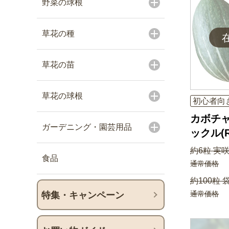
野菜の球根
草花の種
草花の苗
草花の球根
初心者向
カボチャ
ガーデニング・園芸用品
ックル(R
約6粒 実咲
食品
通常価格
約100粒 
通常価格
特集・キャンペーン