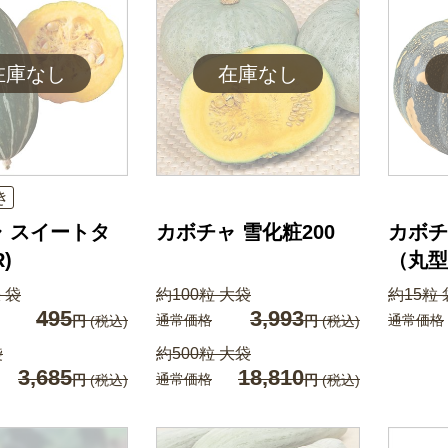
き
 スイートタ
カボチャ 雪化粧200
カボチ
)
（丸型
 袋
約100粒 大袋
約15粒 
495
3,993
通常価格
通常価格
円
(税込)
円
(税込)
袋
約500粒 大袋
3,685
18,810
通常価格
円
(税込)
円
(税込)