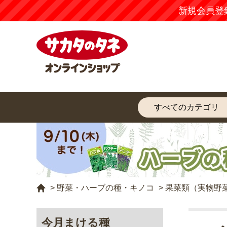
新規会員登
>
野菜・ハーブの種・キノコ
>
果菜類（実物野
今月まける種