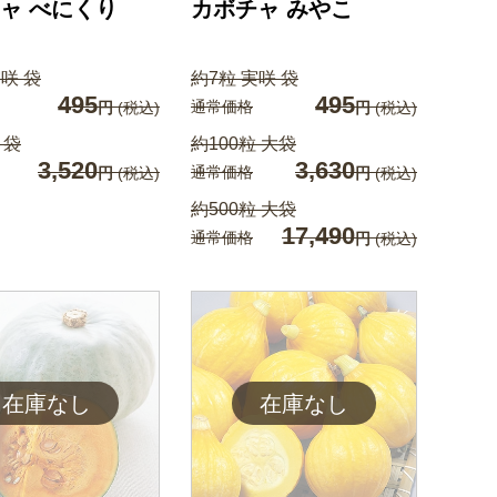
ャ べにくり
カボチャ みやこ
実咲 袋
約7粒 実咲 袋
495
495
通常価格
円
(税込)
円
(税込)
 袋
約100粒 大袋
3,520
3,630
通常価格
円
(税込)
円
(税込)
約500粒 大袋
17,490
通常価格
円
(税込)