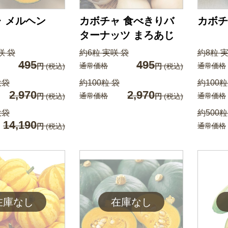
 メルヘン
カボチャ 食べきりバ
カボチ
ターナッツ まろあじ
咲 袋
約6粒 実咲 袋
約8粒 
495
495
通常価格
通常価格
円
(税込)
円
(税込)
大袋
約100粒 袋
約100粒
2,970
2,970
通常価格
通常価格
円
(税込)
円
(税込)
大袋
約500粒
14,190
通常価格
円
(税込)