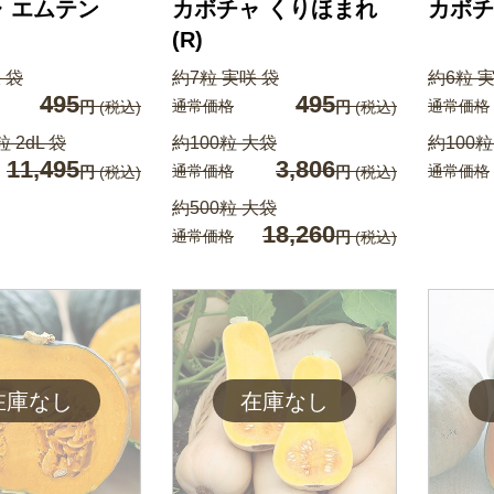
 エムテン
カボチャ くりほまれ
カボチ
(R)
 袋
約7粒 実咲 袋
約6粒 
495
495
通常価格
通常価格
円
(税込)
円
(税込)
粒 2dL 袋
約100粒 大袋
約100粒
11,495
3,806
通常価格
通常価格
円
(税込)
円
(税込)
約500粒 大袋
18,260
通常価格
円
(税込)