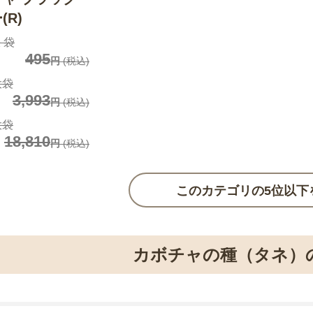
(R)
 袋
495
円
(税込)
大袋
3,993
円
(税込)
大袋
18,810
円
(税込)
このカテゴリの5位以下
カボチャの種（タネ）