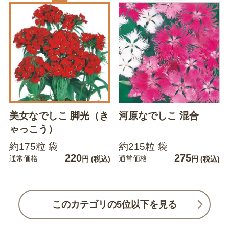
美女なでしこ 脚光（き
河原なでしこ 混合
ゃっこう）
約175粒 袋
約215粒 袋
220
275
通常価格
通常価格
円
(税込)
円
(税込)
このカテゴリの5位以下を見る