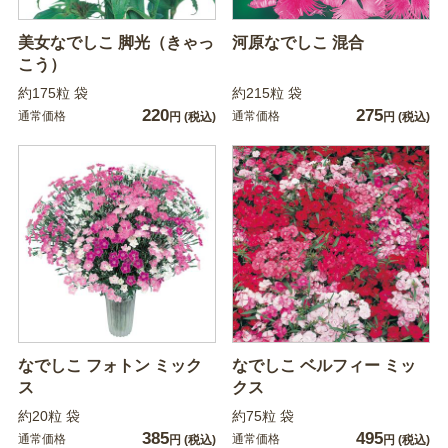
美女なでしこ 脚光（きゃっ
河原なでしこ 混合
こう）
約175粒 袋
約215粒 袋
220
275
通常価格
通常価格
円
(税込)
円
(税込)
なでしこ フォトン ミック
なでしこ ベルフィー ミッ
ス
クス
約20粒 袋
約75粒 袋
385
495
通常価格
通常価格
円
(税込)
円
(税込)