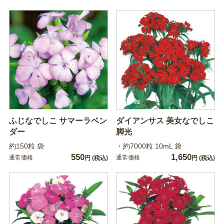
ふじなでしこ サマーラベン
ダイアンサス 美女なでしこ
ダー
脚光
約150粒 袋
・約7000粒 10mL 袋
550
1,650
通常価格
通常価格
円
(税込)
円
(税込)