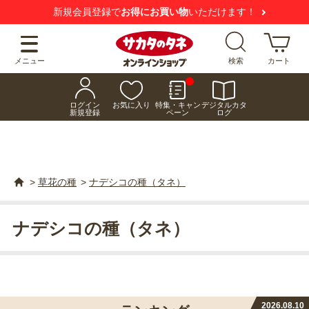
新規会員登録で
お得にお買い物
いただけます！
メニュー
検索
カート
ログイン
お気に入り
特集・キャン
デジタルカタ
新規登録
ペーン
ログ
>
草花の種
>
ナデシコの種（タネ）
ナデシコの種（タネ）
2026.08.10