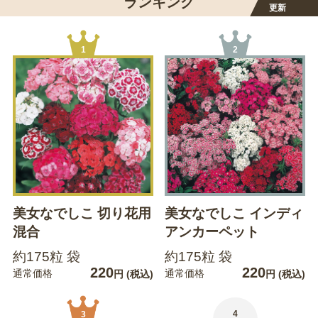
ランキング
更新
1
2
美女なでしこ 切り花用
美女なでしこ インディ
混合
アンカーペット
約175粒 袋
約175粒 袋
220
220
通常価格
通常価格
円
(税込)
円
(税込)
4
3