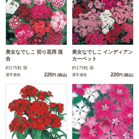
美女なでしこ 切り花用 混
美女なでしこ インディアン
合
カーペット
約175粒 袋
約175粒 袋
220
220
通常価格
通常価格
円
(税込)
円
(税込)