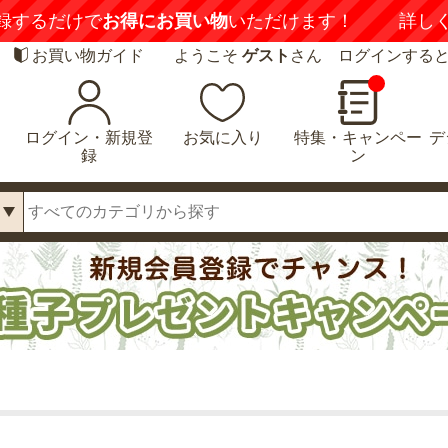
録するだけで
お得にお買い物
いただけます！
詳し
お買い物ガイド
ようこそ
ゲスト
さん ログインする
ログイン・新規登
お気に入り
特集・キャンペー
デ
録
ン