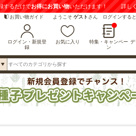
録するだけで
お得にお買い物
いただけます！
詳し
お買い物ガイド
ようこそ
ゲスト
さん ログインする
ログイン・新規登
お気に入り
特集・キャンペー
デ
録
ン