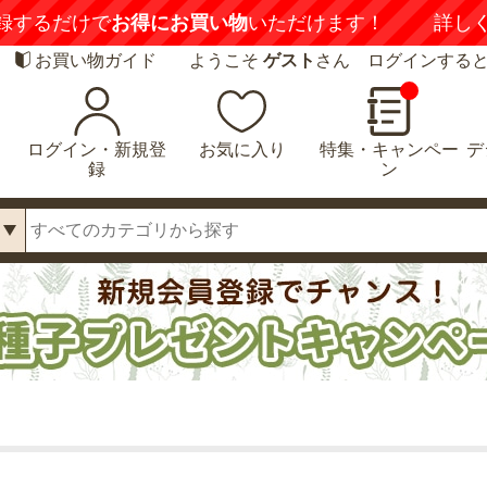
録するだけで
お得にお買い物
いただけます！
詳し
お買い物ガイド
ようこそ
ゲスト
さん ログインする
ログイン・新規登
お気に入り
特集・キャンペー
デ
録
ン