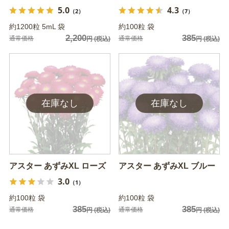
5.0
4.3
（2）
（7）
約1200粒 5mL 袋
約100粒 袋
2,200
385
通常価格
通常価格
円
(税込)
円
(税込)
アスター あずみXL ローズ
アスター あずみXL ブルー
3.0
（1）
約100粒 袋
約100粒 袋
385
385
通常価格
通常価格
円
(税込)
円
(税込)