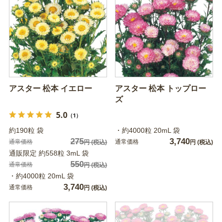
アスター 松本 イエロー
アスター 松本 トップロー
ズ
5.0
（1）
約190粒 袋
・約4000粒 20mL 袋
275
3,740
通常価格
通常価格
円
(税込)
円
(税込)
通販限定 約558粒 3mL 袋
550
通常価格
円
(税込)
・約4000粒 20mL 袋
3,740
通常価格
円
(税込)