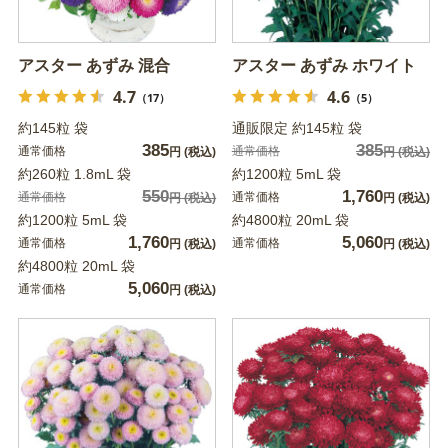
アスター あずみ 混合
アスター あずみ ホワイト
4.7
4.6
（17）
（5）
約145粒 袋
通販限定 約145粒 袋
385
385
通常価格
通常価格
円
(税込)
円
(税込)
約260粒 1.8mL 袋
約1200粒 5mL 袋
550
1,760
通常価格
通常価格
円
(税込)
円
(税込)
約1200粒 5mL 袋
約4800粒 20mL 袋
1,760
5,060
通常価格
通常価格
円
(税込)
円
(税込)
約4800粒 20mL 袋
5,060
通常価格
円
(税込)