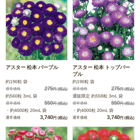
アスター 松本 パープル
アスター 松本 トップパー
プル
約190粒 袋
約190粒 袋
275
275
通常価格
通常価格
円
(税込)
円
(税込)
約560粒 3mL 袋
通販限定 約558粒 3mL 袋
550
550
通常価格
通常価格
円
(税込)
円
(税込)
・約4000粒 20mL 袋
・約4000粒 20mL 袋
3,740
3,740
通常価格
通常価格
円
(税込)
円
(税込)