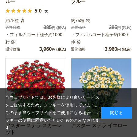
ルー
ブルー
5.0
（3）
約75粒 袋
約75粒 袋
385
385
通常価格
通常価格
円
(税込)
円
(税込)
・フィルムコート種子約1000
・フィルムコート種子約1000
粒 袋
粒 袋
3,960
3,960
通常価格
通常価格
円
(税込)
円
(税込)
当ウェブサイトでは、お客様により良いサービス
をご提供するため、クッキーを使用しています。
このまま当ウェブサイトをご使用になる場合、ク
閉じる
ッキーの使用に同意いただいたものとみなされま
アスター ステラ スカーレ
アスター ステラ イエロー
す。
ット