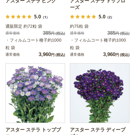
アスター ステラ ピンク
アスター ステラ トップロ
ーズ
5.0
5.0
（1）
（2）
通販限定 約72粒 袋
約75粒 袋
385
385
通常価格
通常価格
円
(税込)
円
(税込)
・フィルムコート種子約1000
・フィルムコート種子約1000
粒 袋
粒 袋
3,960
3,960
通常価格
通常価格
円
(税込)
円
(税込)
アスター ステラ トップブ
アスター ステラ ディープ