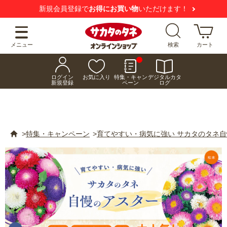
【注意喚起】
悪質な偽サイトにご注意ください
メニュー
検索
カート
ログイン
お気に入り
特集・キャン
デジタルカタ
新規登録
ペーン
ログ
>
特集・キャンペーン
>
育てやすい・病気に強い サカタのタネ