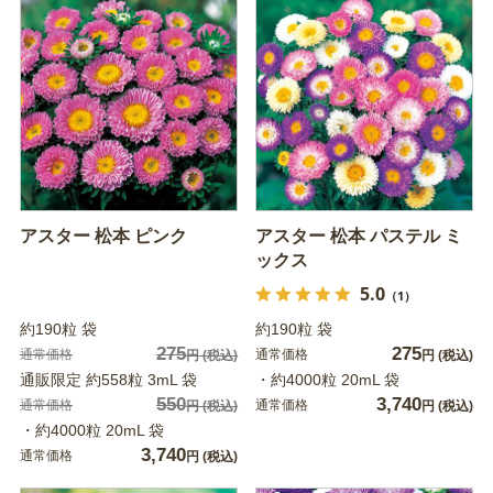
アスター 松本 ピンク
アスター 松本 パステル ミ
ックス
5.0
（1）
約190粒 袋
約190粒 袋
275
275
通常価格
通常価格
円
(税込)
円
(税込)
通販限定 約558粒 3mL 袋
・約4000粒 20mL 袋
550
3,740
通常価格
通常価格
円
(税込)
円
(税込)
・約4000粒 20mL 袋
3,740
通常価格
円
(税込)