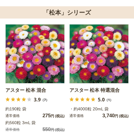
「松本」シリーズ
アスター 松本 混合
アスター 松本 特選混合
3.9
5.0
（7）
（1）
約190粒 袋
・約4000粒 20mL 袋
275
3,740
通常価格
通常価格
円
(税込)
円
(税込)
約560粒 3mL 袋
550
通常価格
円
(税込)