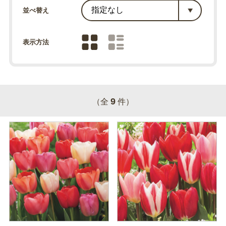
並べ替え
表示方法
9
（全
件）