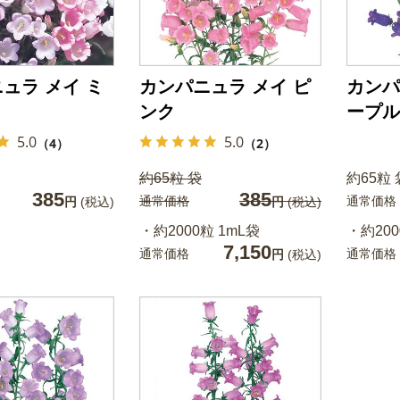
ュラ メイ ミ
カンパニュラ メイ ピ
カンパ
ンク
ープル
5.0
5.0
（4）
（2）
約65粒 袋
約65粒 
385
385
通常価格
通常価格
円
(税込)
円
(税込)
・約2000粒 1mL袋
・約200
7,150
通常価格
通常価格
円
(税込)