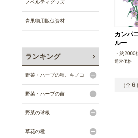
ノベルティグッズ
青果物用販促資材
カンパニ
ルー
・約2000粒
ランキング
通常価格
野菜・ハーブの種、キノコ
6
（全
野菜・ハーブの苗
野菜の球根
草花の種