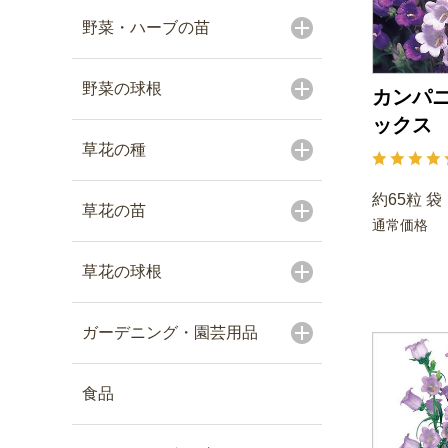
野菜・ハーブの苗
野菜の球根
カンパニ
ックス
草花の種
約65粒 袋
草花の苗
通常価格
草花の球根
ガーデニング・園芸用品
食品