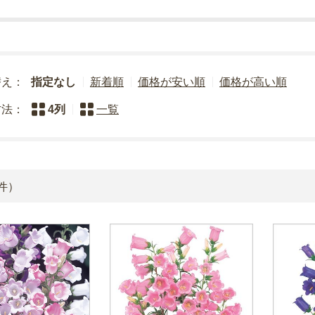
替え：
指定なし
新着順
価格が安い順
価格が高い順
方法：
4列
一覧
件）