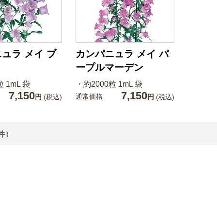
ュラ メイ ブ
カンパニュラ メイ パ
ープルマーデン
 1mL 袋
・約2000粒 1mL 袋
7,150
7,150
通常価格
円
(税込)
円
(税込)
件）