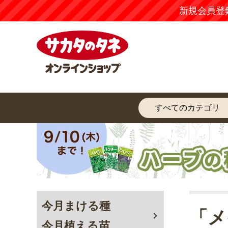
新規会員登
今月まける種
「メ
今月植える苗