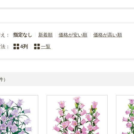
替え：
指定なし
新着順
価格が安い順
価格が高い順
方法：
4列
一覧
件）