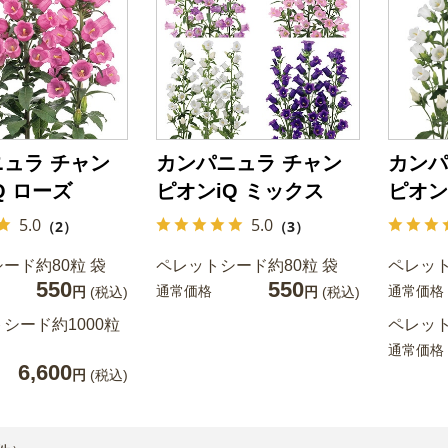
ュラ チャン
カンパニュラ チャン
カンパ
Q ローズ
ピオンiQ ミックス
ピオン
5.0
5.0
（2）
（3）
ード約80粒 袋
ペレットシード約80粒 袋
ペレット
550
550
通常価格
通常価格
円
(税込)
円
(税込)
シード約1000粒
ペレット
通常価格
6,600
円
(税込)