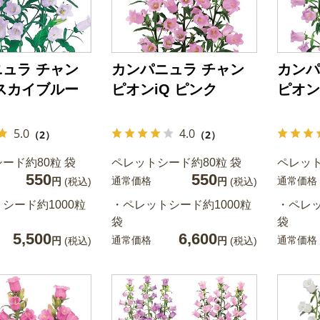
ュラ チャン
カンパニュラ チャン
カンパ
スカイブルー
ピオンiQ ピンク
ピオン
）
5.0
4.0
（2）
（2）
ード約80粒 袋
ペレットシード約80粒 袋
ペレット
550
550
通常価格
通常価格
円
(税込)
円
(税込)
シード約1000粒
・ペレットシード約1000粒
・ペレッ
袋
袋
5,500
6,600
通常価格
通常価格
円
(税込)
円
(税込)