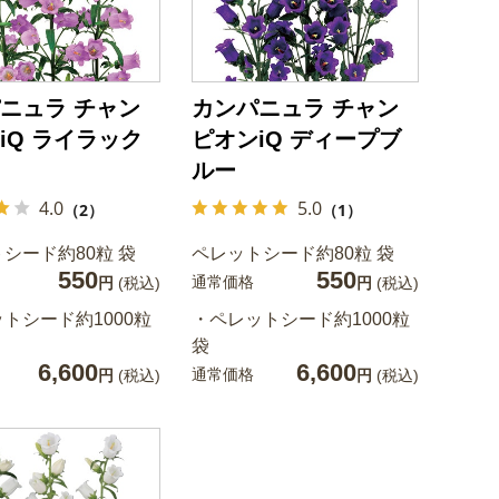
ニュラ チャン
カンパニュラ チャン
iQ ライラック
ピオンiQ ディープブ
ルー
4.0
5.0
（2）
（1）
シード約80粒 袋
ペレットシード約80粒 袋
550
550
通常価格
円
(税込)
円
(税込)
トシード約1000粒
・ペレットシード約1000粒
袋
6,600
6,600
通常価格
円
(税込)
円
(税込)