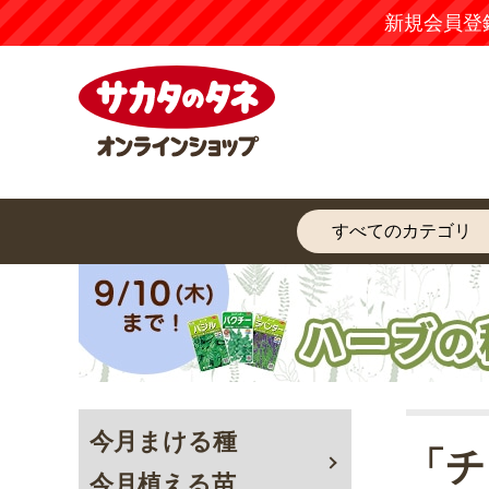
新規会員登
今月まける種
「チ
今月植える苗