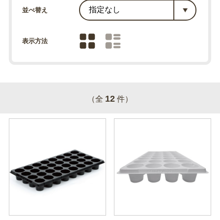
並べ替え
表示方法
12
（全
件）