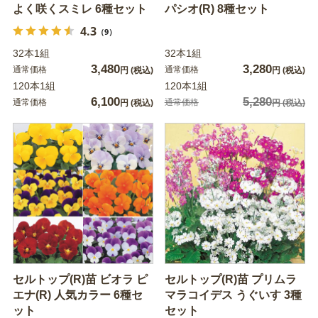
よく咲くスミレ 6種セット
パシオ(R) 8種セット
4.3
（9）
32本1組
32本1組
3,480
3,280
通常価格
通常価格
円
(税込)
円
(税込)
120本1組
120本1組
6,100
5,280
通常価格
通常価格
円
(税込)
円
(税込)
セルトップ(R)苗 ビオラ ピ
セルトップ(R)苗 プリムラ
エナ(R) 人気カラー 6種セ
マラコイデス うぐいす 3種
ット
セット