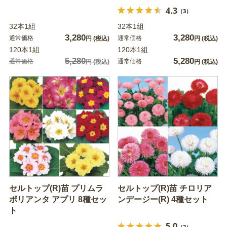
4.3
（3）
32本1組
32本1組
3,280
3,280
通常価格
通常価格
円
(税込)
円
(税込)
120本1組
120本1組
5,280
5,280
通常価格
通常価格
円
(税込)
円
(税込)
セルトップ(R)苗 プリムラ
セルトップ(R)苗 チロリア
ポリアンタ アプリ 8種セッ
ンデージー(R) 4種セット
ト
5.0
（2）