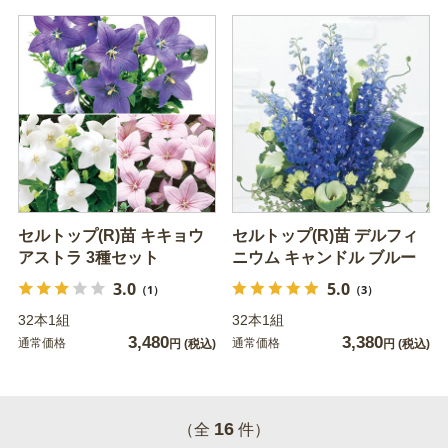
セルトップ(R)苗 キキョウ
セルトップ(R)苗 デルフィ
アストラ 3種セット
ニウム キャンドル ブルー
3.0
5.0
（1）
（3）
32本1組
32本1組
3,480
3,380
通常価格
通常価格
円
(税込)
円
(税込)
16
（全
件）