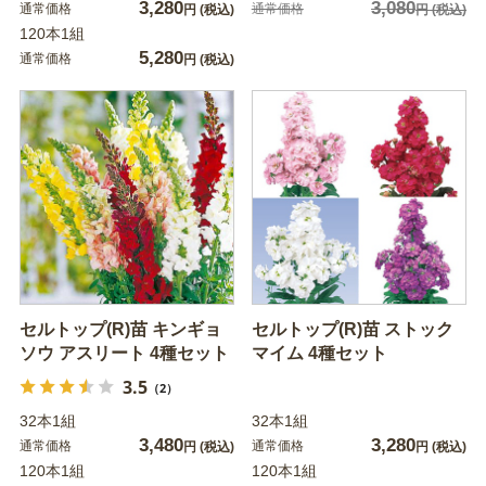
3,280
3,080
通常価格
通常価格
円
(税込)
円
(税込)
120本1組
5,280
通常価格
円
(税込)
セルトップ(R)苗 キンギョ
セルトップ(R)苗 ストック
ソウ アスリート 4種セット
マイム 4種セット
3.5
（2）
32本1組
32本1組
3,480
3,280
通常価格
通常価格
円
(税込)
円
(税込)
120本1組
120本1組