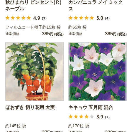
秋ひまわり ビンセント(Ｒ)
カンパニュラ メイ ミック
ネーブル
ス
4.9
5.0
（9）
（4）
フィルムコート種子約15粒 袋
約65粒 袋
385
385
通常価格
通常価格
円
(税込)
円
(税込)
ほおずき 切り花用 大実
キキョウ 五月雨 混合
3.9
（7）
約145粒 袋
約170粒 袋