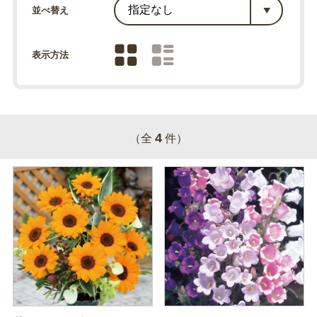
並べ替え
表示方法
4
（全
件）