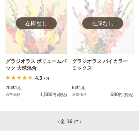
グラジオラス ボリュームパ
グラジオラス バイカラー
ック 大球混合
ミックス
4.3
（3）
20球1組
5球1組
1,580
680
通常価格
通常価格
円
(税込)
円
(税込)
16
（全
件）