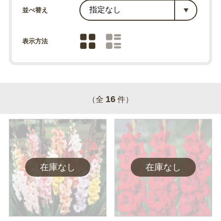
並べ替え
表示方法
16
（全
件）