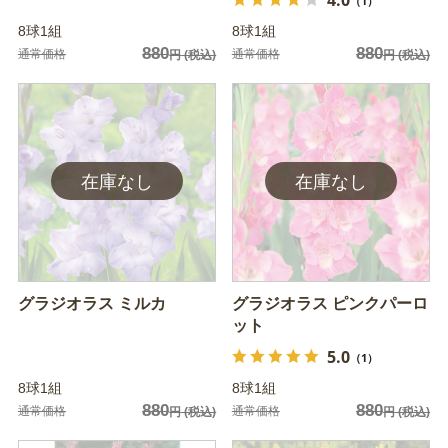
（1）
8球1組
8球1組
880
880
通常価格
通常価格
円
(税込)
円
(税込)
グラジオラス ミルカ
グラジオラス ピンクパーロ
ット
5.0
（1）
8球1組
8球1組
880
880
通常価格
通常価格
円
(税込)
円
(税込)