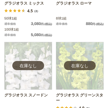
グラジオラス ミックス
グラジオラス ローマ
4.5
（2）
50球1組
8球1組
3,080
880
通常価格
通常価格
円
(税込)
円
(税込)
100球1組
5,080
通常価格
円
(税込)
グラジオラス スノードン
グラジオラス グリーンスタ
ー
4.0