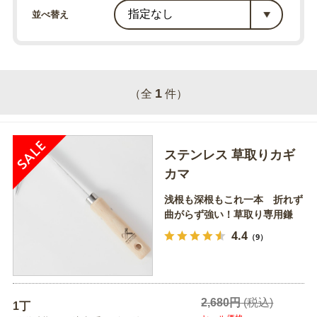
並べ替え
1
（全
件）
ステンレス 草取りカギ
カマ
浅根も深根もこれ一本 折れず
曲がらず強い！草取り専用鎌
4.4
（9）
2,680円
(税込)
1丁