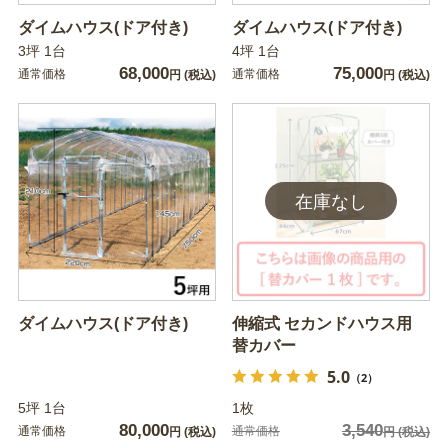
ダイムハウス(ドア付き)
ダイムハウス(ドア付き)
3坪 1台
4坪 1台
68,000
75,000
通常価格
通常価格
円
(税込)
円
(税込)
ダイムハウス(ドア付き)
伸縮式 セカンドハウス用
替カバー
5.0
（2）
5坪 1台
1枚
80,000
3,540
通常価格
通常価格
円
(税込)
円
(税込)