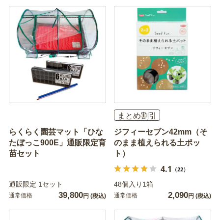
まとめ割引
らくらく園芸マット「ひな
ジフィーセブン42mm（そ
たぼっこ900E」通販限定育
のまま植えられる土ポッ
苗セット
ト）
4.1
（22）
通販限定 1セット
48個入り1箱
39,800
2,090
通常価格
通常価格
円
(税込)
円
(税込)