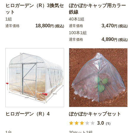
ヒロガーデン（R）3換気セ
ぽかぽかキャップ用カラー
ット
鉄線
1組
40本1組
18,800
3,470
通常価格
通常価格
円
(税込)
円
(税込)
100本1組
4,890
通常価格
円
(税込)
ヒロガーデン（R）4
ぽかぽかキャップセット
3.0
（1）
1台
20セット1組