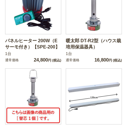
パネルヒーター 200W（E
暖太郎 DT-R2型（ハウス栽
サーモ付き）【SPE-200】
培用保温器具）
1台
1台
24,800
16,800
通常価格
通常価格
円
(税込)
円
(税込)