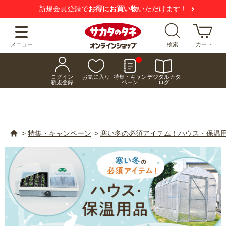
けます！
【注意喚起】
悪質な偽サイトにご注意
メニュー
検索
カート
ログイン
お気に入り
特集・キャン
デジタルカタ
新規登録
ペーン
ログ
>
特集・キャンペーン
>
寒い冬の必須アイテム！ハウス・保温