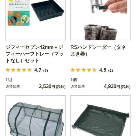
ジフィーセブン42mm＋ジ
RSハンドシーダー（タネ
フィーハーフトレー（マッ
まき器）
トなし）セット
4.7
4.5
（3）
（2）
1組
1個
2,530
4,930
通常価格
通常価格
円
(税込)
円
(税込)