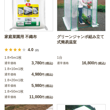
家庭菜園用 不織布
グリーンジャンボ組み立て
式簡易温室
4.0
（2）
1.8×5m1枚
1台
3,780
16,800
通常価格
通常価格
円
(税込)
円
(税込)
1.8×10m1枚
4,980
通常価格
円
(税込)
1.8×20m1枚
5,980
通常価格
円
(税込)
1.8×50m1枚
11,000
通常価格
円
(税込)