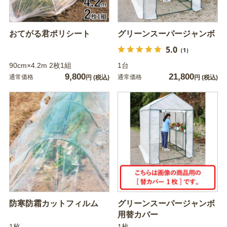
おてがる君ポリシート
グリーンスーパージャンボ
5.0
（1）
90cm×4.2m 2枚1組
1台
9,800
21,800
通常価格
通常価格
円
(税込)
円
(税込)
防寒防霜カットフィルム
グリーンスーパージャンボ
用替カバー
1枚
1枚