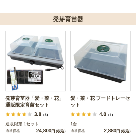
発芽育苗器
発芽育苗器「愛・菜・花」
愛・菜・花 フードトレーセ
通販限定育苗セット
ット
3.8
4.0
（5）
（1）
通販限定 1セット
1台
24,800
2,880
通常価格
通常価格
円
(税込)
円
(税込)