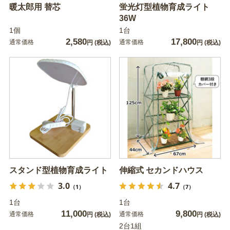
暖太郎用 替芯
蛍光灯型植物育成ライト
36W
1個
1台
2,580
17,800
通常価格
通常価格
円
(税込)
円
(税込)
スタンド型植物育成ライト
伸縮式 セカンドハウス
3.0
4.7
（1）
（7）
1台
1台
11,000
9,800
通常価格
通常価格
円
(税込)
円
(税込)
2台1組