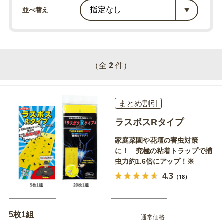
並べ替え
2
（全
件）
まとめ割引
ラスボスRタイプ
家庭菜園や花壇の害虫対策
に！ 究極の粘着トラップで捕
虫力約1.6倍にアップ！※
4.3
（18）
5枚1組
通常価格