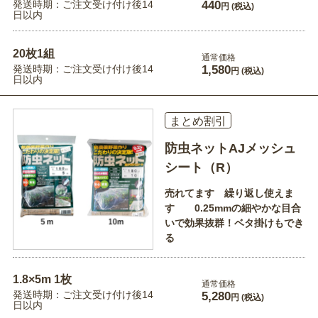
発送時期：ご注文受け付け後14
440
円
(税込)
日以内
20枚1組
通常価格
発送時期：ご注文受け付け後14
1,580
円
(税込)
日以内
まとめ割引
防虫ネットAJメッシュ
シート（R）
売れてます 繰り返し使えま
す 0.25mmの細やかな目合
いで効果抜群！ベタ掛けもでき
る
1.8×5m 1枚
通常価格
発送時期：ご注文受け付け後14
5,280
円
(税込)
日以内