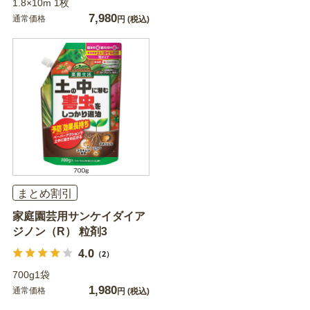
1.8×10m 1枚
7,980
通常価格
円
(税込)
まとめ割引
家庭園芸用サンケイダイア
ジノン（R） 粒剤3
4.0
（2）
700g1袋
1,980
通常価格
円
(税込)