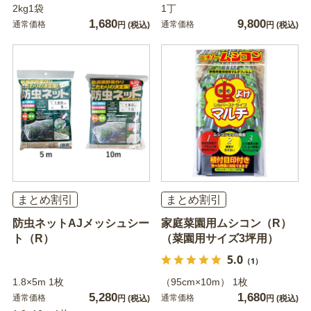
2kg1袋
1丁
1,680
9,800
通常価格
通常価格
円
(税込)
円
(税込)
まとめ割引
まとめ割引
防虫ネットAJメッシュシー
家庭菜園用ムシコン（R）
ト（R）
（菜園用サイズ3坪用）
5.0
（1）
1.8×5m 1枚
（95cm×10m） 1枚
5,280
1,680
通常価格
通常価格
円
(税込)
円
(税込)