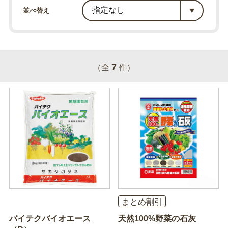
並べ替え
7
（全
件）
まとめ割引
バイテクバイオエース
天然100%野菜の石灰