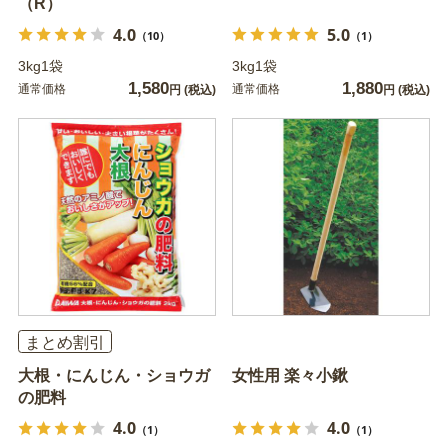
（R）
4.0
5.0
（10）
（1）
3kg1袋
3kg1袋
1,580
1,880
通常価格
通常価格
円
(税込)
円
(税込)
まとめ割引
大根・にんじん・ショウガ
女性用 楽々小鍬
の肥料
4.0
4.0
（1）
（1）