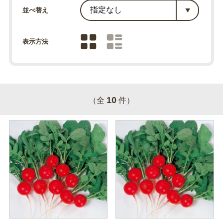
並べ替え
表示方法
10
（全
件）