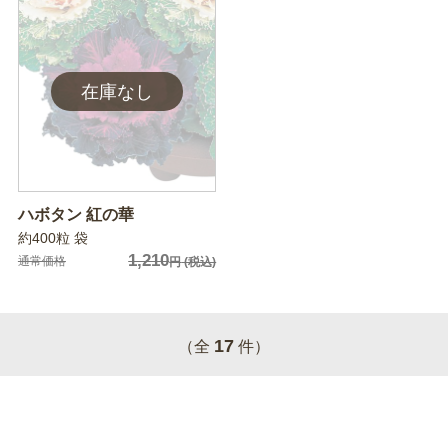
ハボタン 紅の華
約400粒 袋
1,210
通常価格
円
(税込)
17
（全
件）