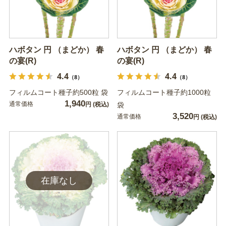
ハボタン 円 （まどか） 春
ハボタン 円 （まどか） 春
の宴(R)
の宴(R)
4.4
4.4
（8）
（8）
フィルムコート種子約500粒 袋
フィルムコート種子約1000粒
1,940
通常価格
円
(税込)
袋
3,520
通常価格
円
(税込)