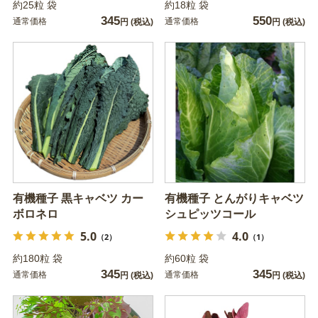
約25粒 袋
約18粒 袋
345
550
通常価格
通常価格
円
(税込)
円
(税込)
有機種子 黒キャベツ カー
有機種子 とんがりキャベツ
ボロネロ
シュピッツコール
5.0
4.0
（2）
（1）
約180粒 袋
約60粒 袋
345
345
通常価格
通常価格
円
(税込)
円
(税込)