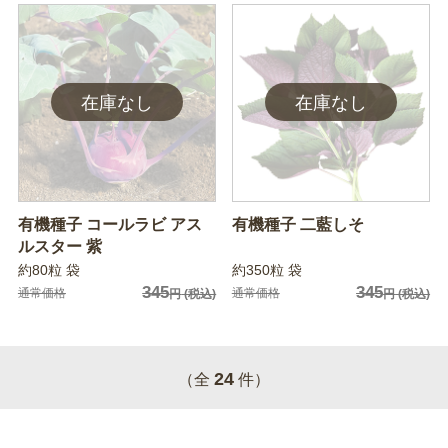
有機種子 コールラビ アス
有機種子 二藍しそ
ルスター 紫
約80粒 袋
約350粒 袋
345
345
通常価格
通常価格
円
(税込)
円
(税込)
24
（全
件）