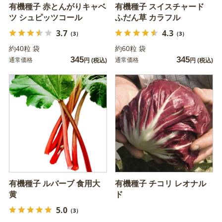
有機種子 赤とんがりキャベ
有機種子 スイスチャード
ツ シュピッツコール
ふだん草 カラフル
3.7
4.3
（3）
（3）
約40粒 袋
約60粒 袋
345
345
通常価格
通常価格
円
(税込)
円
(税込)
有機種子 ルバーブ 食用大
有機種子 チコリ レオナル
黄
ド
5.0
（3）