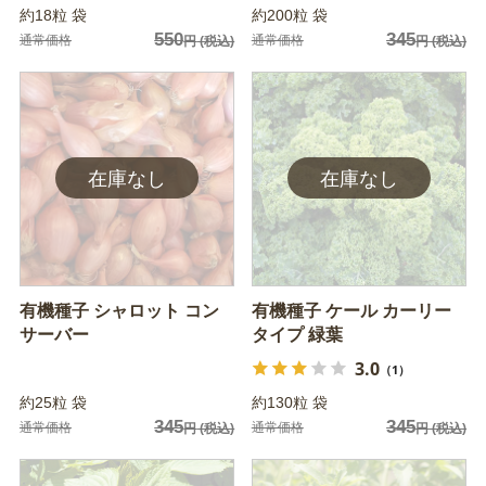
約18粒 袋
約200粒 袋
550
345
通常価格
通常価格
円
(税込)
円
(税込)
有機種子 シャロット コン
有機種子 ケール カーリー
サーバー
タイプ 緑葉
3.0
（1）
約25粒 袋
約130粒 袋
345
345
通常価格
通常価格
円
(税込)
円
(税込)