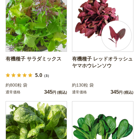
有機種子 サラダミックス
有機種子 レッドオラッシュ
ヤマホウレンソウ
5.0
（3）
約800粒 袋
約130粒 袋
345
345
通常価格
通常価格
円
(税込)
円
(税込)