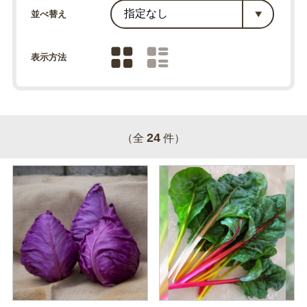
並べ替え
表示方法
24
（全
件）