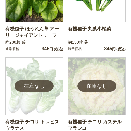
有機種子 ほうれん草 アー
有機種子 丸葉小松菜
リージャイアントリーフ
約280粒 袋
約130粒 袋
345
345
通常価格
通常価格
円
(税込)
円
(税込)
有機種子 チコリ トレビス
有機種子 チコリ カステル
ウラナス
フランコ