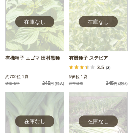
有機種子 エゴマ 田村黒種
有機種子 ステビア
3.5
（2）
約700粒 1袋
約6粒 1袋
345
345
通常価格
通常価格
円
(税込)
円
(税込)