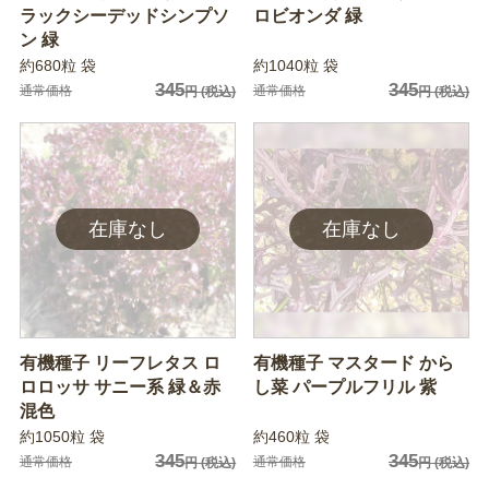
ラックシーデッドシンプソ
ロビオンダ 緑
ン 緑
約680粒 袋
約1040粒 袋
345
345
通常価格
通常価格
円
(税込)
円
(税込)
有機種子 リーフレタス ロ
有機種子 マスタード から
ロロッサ サニー系 緑＆赤
し菜 パープルフリル 紫
混色
約1050粒 袋
約460粒 袋
345
345
通常価格
通常価格
円
(税込)
円
(税込)