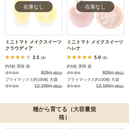
ミニトマト メイクスイーツ
ミニトマト メイクスイーツ
クラウディア
ヘレナ
3.5
5.0
（2）
（2）
約5粒 実咲 袋
約5粒 実咲 袋
825
825
通常価格
通常価格
円
(税込)
円
(税込)
プライマックス約100粒 大袋
プライマックス約100粒 大袋
12,100
12,100
通常価格
通常価格
円
(税込)
円
(税込)
種から育てる（大容量規
格）