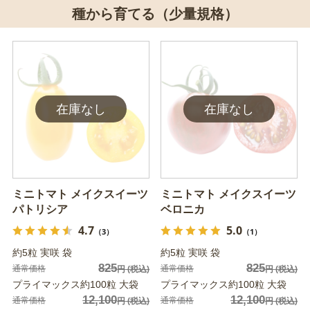
種から育てる（少量規格）
ミニトマト メイクスイーツ
ミニトマト メイクスイーツ
パトリシア
ベロニカ
4.7
5.0
（3）
（1）
約5粒 実咲 袋
約5粒 実咲 袋
825
825
通常価格
通常価格
円
(税込)
円
(税込)
プライマックス約100粒 大袋
プライマックス約100粒 大袋
12,100
12,100
通常価格
通常価格
円
(税込)
円
(税込)