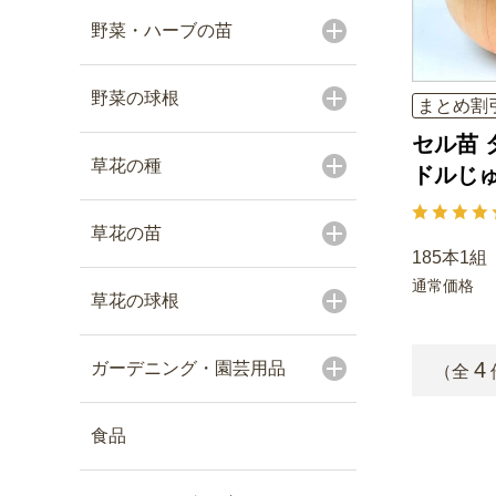
野菜・ハーブの苗
野菜の球根
まとめ割
セル苗 
草花の種
ドルじ
草花の苗
185本1組
通常価格
草花の球根
4
ガーデニング・園芸用品
（全
食品