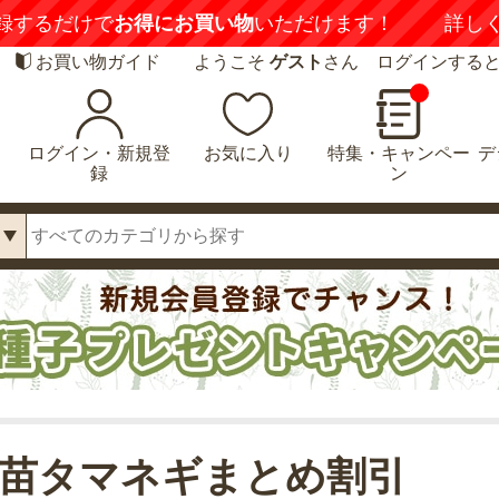
録するだけで
お得にお買い物
いただけます！
詳し
お買い物ガイド
ようこそ
ゲスト
さん ログインする
ログイン・新規登
お気に入り
特集・キャンペー
デ
録
ン
苗タマネギまとめ割引