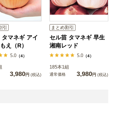
割引
まとめ割引
 タマネギ アイ
セル苗 タマネギ 早生
もえ（R）
湘南レッド
5.0
5.0
（4）
（4）
組
185本1組
3,980
3,980
通常価格
円
(税込)
円
(税込)