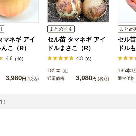
引
まとめ割引
まとめ
タマネギ アイ
セル苗 タマネギ アイ
セル苗
ゅんこ（R）
ドルまさこ（R）
ドルも
4.6
4.8
（10）
（6）
185本1組
185本1
3,980
3,980
通常価格
通常価格
円
(税込)
円
(税込)
件）