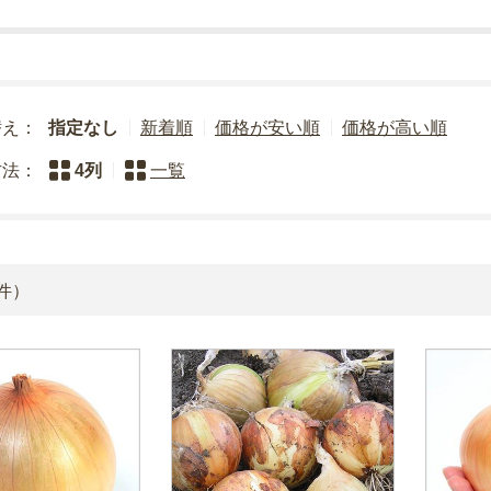
替え：
指定なし
新着順
価格が安い順
価格が高い順
方法：
4列
一覧
件）