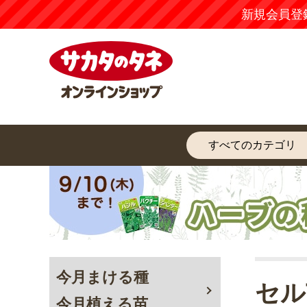
新規会員登
今月まける種
セル
今月植える苗