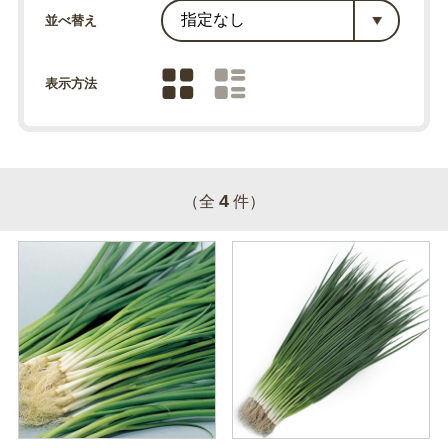
並べ替え
表示方法
4
（全
件）