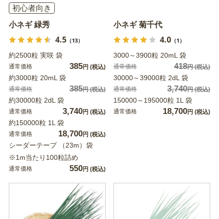
初心者向き
小ネギ 緑秀
小ネギ 菊千代
4.5
4.0
（13）
（1）
約2500粒 実咲 袋
3000～3900粒 20mL 袋
385
418
通常価格
通常価格
円
(税込)
円
(税込)
約3000粒 20mL 袋
30000～39000粒 2dL 袋
385
3,740
通常価格
通常価格
円
(税込)
円
(税込)
約30000粒 2dL 袋
150000～195000粒 1L 袋
3,740
18,700
通常価格
通常価格
円
(税込)
円
(税込)
約150000粒 1L 袋
18,700
通常価格
円
(税込)
シーダーテープ （23m）袋
※1m当たり100粒詰め
550
通常価格
円
(税込)