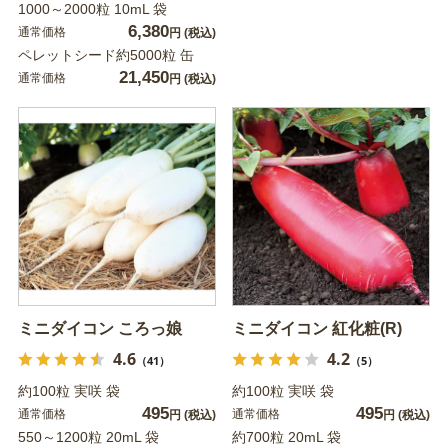
1000～2000粒 10mL 袋
6,380
通常価格
円
(税込)
ペレットシード約5000粒 缶
21,450
通常価格
円
(税込)
ミニダイコン ころっ娘
ミニダイコン 紅化粧(R)
4.6
4.2
（41）
（5）
約100粒 実咲 袋
約100粒 実咲 袋
495
495
通常価格
通常価格
円
(税込)
円
(税込)
550～1200粒 20mL 袋
約700粒 20mL 袋