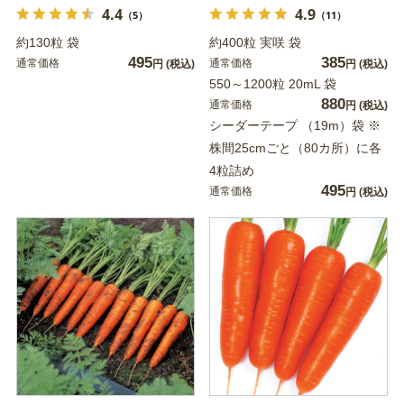
4.4
4.9
（5）
（11）
約130粒 袋
約400粒 実咲 袋
495
385
通常価格
通常価格
円
(税込)
円
(税込)
550～1200粒 20mL 袋
880
通常価格
円
(税込)
シーダーテープ （19m）袋 ※
株間25cmごと（80カ所）に各
4粒詰め
495
通常価格
円
(税込)