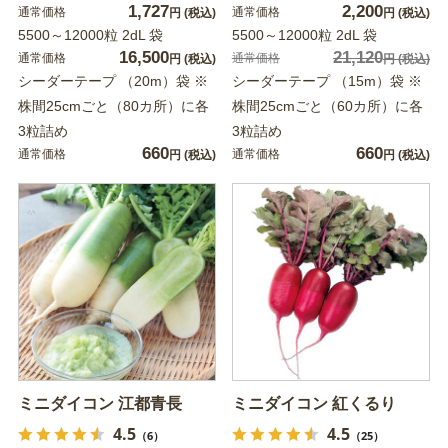
1,727
2,200
通常価格
通常価格
円
(税込)
円
(税込)
5500～12000粒 2dL 袋
5500～12000粒 2dL 袋
16,500
21,120
通常価格
通常価格
円
(税込)
円
(税込)
シーダーテープ （20m）袋 ※
シーダーテープ （15m）袋 ※
株間25cmごと（80カ所）に各
株間25cmごと（60カ所）に各
3粒詰め
3粒詰め
660
660
通常価格
通常価格
円
(税込)
円
(税込)
ミニダイコン 江都青長
ミニダイコン 紅くるり
4.5
4.5
（6）
（25）