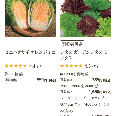
初心者向き
ミニハクサイ オレンジミニ
レタス ガーデンレタス ミ
ックス
4.4
4.5
（14）
（32）
約250粒 袋
約1200粒 実咲 袋
550
385
通常価格
通常価格
円
(税込)
円
(税込)
7500～8800粒 20mL 袋
1,650
通常価格
円
(税込)
シーダーテープ （18m）袋 ※
株間5cmごと（400カ所）に各
3粒詰め