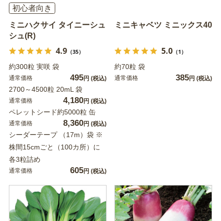
初心者向き
ミニハクサイ タイニーシュ
ミニキャベツ ミニックス40
シュ(R)
4.9
5.0
（35）
（1）
約300粒 実咲 袋
約70粒 袋
495
385
通常価格
通常価格
円
(税込)
円
(税込)
2700～4500粒 20mL 袋
4,180
通常価格
円
(税込)
ペレットシード約5000粒 缶
8,360
通常価格
円
(税込)
シーダーテープ （17m）袋 ※
株間15cmごと（100カ所）に
各3粒詰め
605
通常価格
円
(税込)