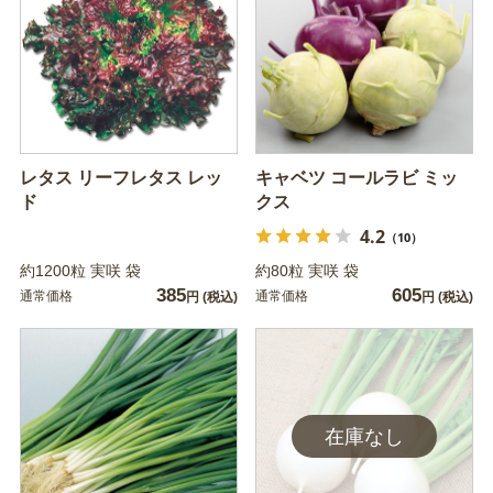
レタス リーフレタス レッ
キャベツ コールラビ ミッ
ド
クス
4.2
（10）
約1200粒 実咲 袋
約80粒 実咲 袋
385
605
通常価格
通常価格
円
(税込)
円
(税込)