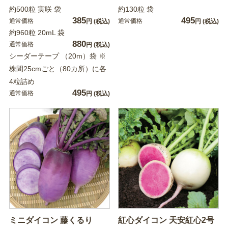
約500粒 実咲 袋
約130粒 袋
385
495
通常価格
通常価格
円
(税込)
円
(税込)
約960粒 20mL 袋
880
通常価格
円
(税込)
シーダーテープ （20m）袋 ※
株間25cmごと（80カ所）に各
4粒詰め
495
通常価格
円
(税込)
ミニダイコン 藤くるり
紅心ダイコン 天安紅心2号