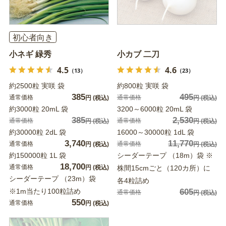
初心者向き
小ネギ 緑秀
小カブ 二刀
4.5
4.6
（13）
（23）
約2500粒 実咲 袋
約800粒 実咲 袋
385
495
通常価格
通常価格
円
(税込)
円
(税込)
約3000粒 20mL 袋
3200～6000粒 20mL 袋
385
2,530
通常価格
通常価格
円
(税込)
円
(税込)
約30000粒 2dL 袋
16000～30000粒 1dL 袋
3,740
11,770
通常価格
通常価格
円
(税込)
円
(税込)
約150000粒 1L 袋
シーダーテープ （18m）袋 ※
18,700
通常価格
円
(税込)
株間15cmごと（120カ所）に
シーダーテープ （23m）袋
各4粒詰め
※1m当たり100粒詰め
605
通常価格
円
(税込)
550
通常価格
円
(税込)