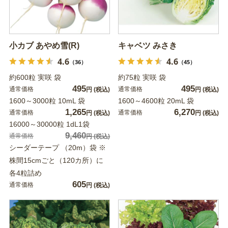
小カブ あやめ雪(R)
キャベツ みさき
4.6
4.6
（36）
（45）
約600粒 実咲 袋
約75粒 実咲 袋
495
495
通常価格
通常価格
円
(税込)
円
(税込)
1600～3000粒 10mL 袋
1600～4600粒 20mL 袋
1,265
6,270
通常価格
通常価格
円
(税込)
円
(税込)
16000～30000粒 1dL1袋
9,460
通常価格
円
(税込)
シーダーテープ （20m）袋 ※
株間15cmごと（120カ所）に
各4粒詰め
605
通常価格
円
(税込)