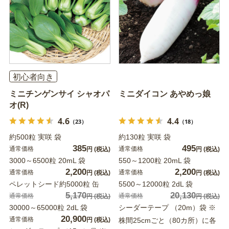
初心者向き
ミニチンゲンサイ シャオパ
ミニダイコン あやめっ娘
オ(R)
4.6
4.4
（23）
（18）
約500粒 実咲 袋
約130粒 実咲 袋
385
495
通常価格
通常価格
円
(税込)
円
(税込)
3000～6500粒 20mL 袋
550～1200粒 20mL 袋
2,200
2,200
通常価格
通常価格
円
(税込)
円
(税込)
ペレットシード約5000粒 缶
5500～12000粒 2dL 袋
5,170
20,130
通常価格
通常価格
円
(税込)
円
(税込)
30000～65000粒 2dL 袋
シーダーテープ （20m）袋 ※
20,900
通常価格
円
(税込)
株間25cmごと（80カ所）に各