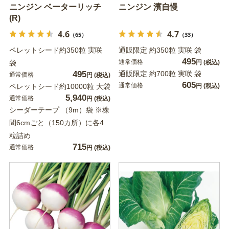
ニンジン ベーターリッチ
ニンジン 濱自慢
(R)
4.6
4.7
（65）
（33）
ペレットシード約350粒 実咲
通販限定 約350粒 実咲 袋
495
通常価格
袋
円
(税込)
495
通販限定 約700粒 実咲 袋
通常価格
円
(税込)
605
通常価格
ペレットシード約10000粒 大袋
円
(税込)
5,940
通常価格
円
(税込)
シーダーテープ （9m）袋 ※株
間6cmごと（150カ所）に各4
粒詰め
715
通常価格
円
(税込)