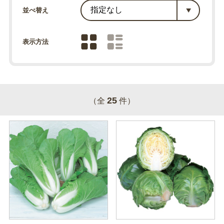
並べ替え
表示方法
25
（全
件）