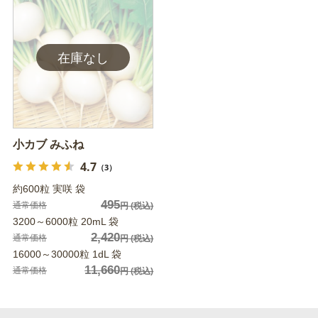
小カブ みふね
4.7
（3）
約600粒 実咲 袋
495
通常価格
円
(税込)
3200～6000粒 20mL 袋
2,420
通常価格
円
(税込)
16000～30000粒 1dL 袋
11,660
通常価格
円
(税込)