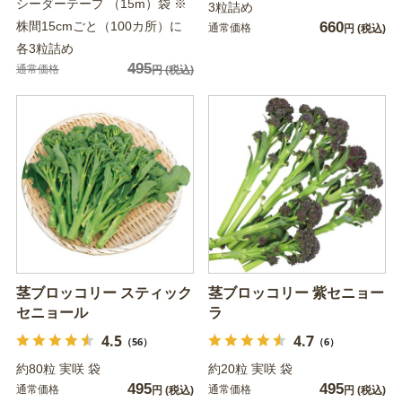
シーダーテープ （15m）袋 ※
3粒詰め
株間15cmごと（100カ所）に
660
通常価格
円
(税込)
各3粒詰め
495
通常価格
円
(税込)
茎ブロッコリー スティック
茎ブロッコリー 紫セニョー
セニョール
ラ
4.5
4.7
（56）
（6）
約80粒 実咲 袋
約20粒 実咲 袋
495
495
通常価格
通常価格
円
(税込)
円
(税込)