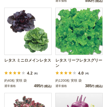
550
通常価格
円
(税込)
レタス ミニロメインレタス
レタス リーフレタスグリー
ン
4.2
4.0
（6）
（4）
約40粒 実咲 袋
約1200粒 実咲 袋
495
385
通常価格
通常価格
円
(税込)
円
(税込)