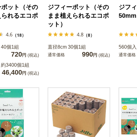
ーポット（その
ジフィーポット（その
ジフィ
えられるエコポ
まま植えられるエコポ
50mm
ット）
4.6
4.8
（18）
（8）
 40個1組
直径8cm 30個1組
560個
720
990
通常価格
通常価格
円
(税込)
円
(税込)
 約3400個1組
46,400
円
(税込)