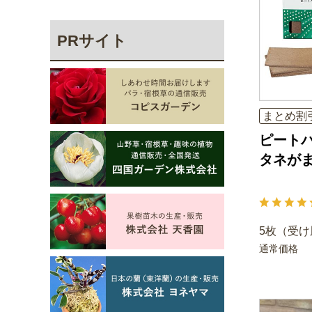
PRサイト
まとめ割
ピート
タネが
5枚（受け
通常価格