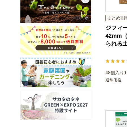
まとめ割
ジフィ
42mm
られる
48個入り
通常価格