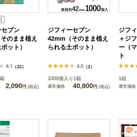
引
ーセブン
ジフィーセブン
ジフィ
（そのまま植え
42mm（そのまま植え
＋ジフ
土ポット）
られる土ポット）
ー（マ
ト
4.1
4.0
（22）
（2）
1箱
1000個入り1箱
1組
2,090
40,800
通常価格
通常価格
円
(税込)
円
(税込)