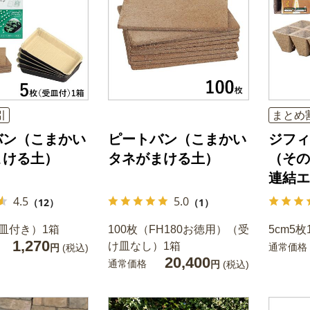
引
まとめ
バン（こまかい
ピートバン（こまかい
ジフィ
まける土）
タネがまける土）
（その
連結エ
4.5
5.0
（12）
（1）
皿付き）1箱
100枚（FH180お徳用）（受
5cm5枚
1,270
け皿なし）1箱
通常価格
円
(税込)
20,400
通常価格
円
(税込)