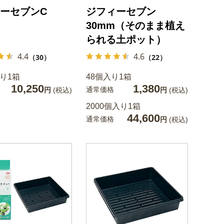
ーセブンC
ジフィーセブン
30mm（そのまま植え
られる土ポット）
4.4
4.6
（30）
（22）
入り1箱
48個入り1箱
10,250
1,380
通常価格
円
(税込)
円
(税込)
2000個入り1箱
44,600
通常価格
円
(税込)