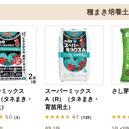
種まき培養土
ーミックス
スーパーミックス
さし芽
（タネまき・
A（R）（タネまき・
土）
育苗用土）
5.0
4.7
（3）
（139）
組
40L1袋
14L×3