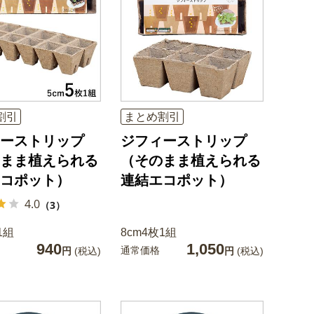
割引
まとめ割引
ーストリップ
ジフィーストリップ
まま植えられる
（そのまま植えられる
コポット）
連結エコポット）
4.0
（3）
1組
8cm4枚1組
940
1,050
通常価格
円
(税込)
円
(税込)