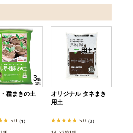
・種まきの土
オリジナル タネまき
用土
5.0
5.0
（1）
（3）
袋1組
14L×3袋1組