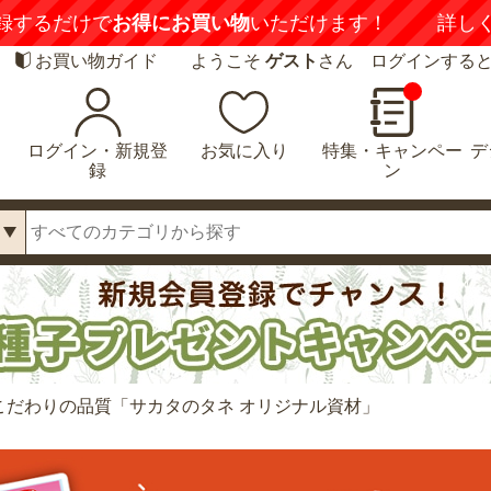
録するだけで
お得にお買い物
いただけます！
詳し
お買い物ガイド
ようこそ
ゲスト
さん ログインする
ログイン・新規登
お気に入り
特集・キャンペー
デ
録
ン
こだわりの品質「サカタのタネ オリジナル資材」