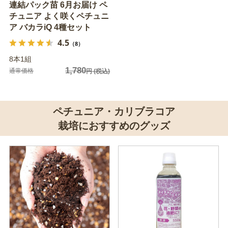
連結パック苗 6月お届け ペ
チュニア よく咲くペチュニ
ア バカラiQ 4種セット
4.5
（8）
8本1組
1,780
通常価格
円
(税込)
ペチュニア・カリブラコア
栽培におすすめのグッズ