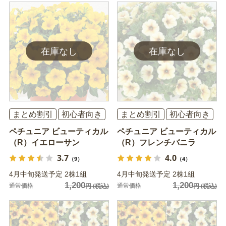
まとめ割引
初心者向き
まとめ割引
初心者向き
ペチュニア ビューティカル
ペチュニア ビューティカル
（R）イエローサン
（R）フレンチバニラ
3.7
4.0
（9）
（4）
4月中旬発送予定 2株1組
4月中旬発送予定 2株1組
1,200
1,200
通常価格
通常価格
円
(税込)
円
(税込)