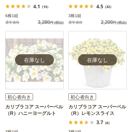
4.1
4.5
（13）
（22）
6株1組
3株1組
3,280
2,200
通常価格
通常価格
円
(税込)
円
(税込)
初心者向き
初心者向き
カリブラコア スーパーベル
カリブラコア スーパーベル
（R）ハニーヨーグルト
（R）レモンスライス
3.7
（6）
3株1組
3株1組