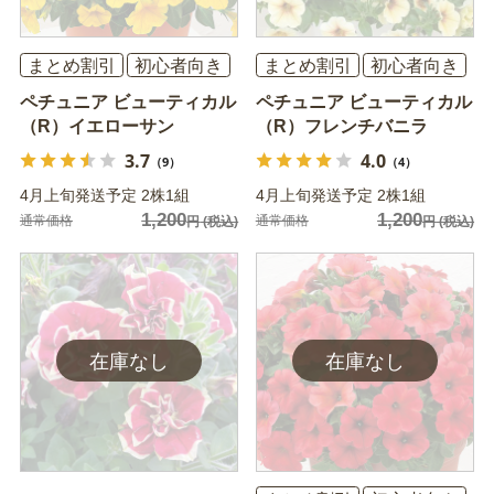
まとめ割引
初心者向き
まとめ割引
初心者向き
ペチュニア ビューティカル
ペチュニア ビューティカル
（R）イエローサン
（R）フレンチバニラ
3.7
4.0
（9）
（4）
4月上旬発送予定 2株1組
4月上旬発送予定 2株1組
1,200
1,200
通常価格
通常価格
円
(税込)
円
(税込)