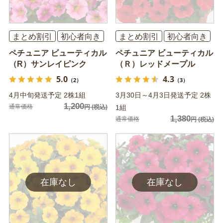
まとめ割引
初心者向き
まとめ割引
初心者向き
ペチュニア ビューティカル
ペチュニア ビューティカル
（R）サンレイピンク
（Ｒ）レッドメープル
5.0
4.3
（2）
（3）
4月中旬発送予定 2株1組
3月30日～4月3日発送予定 2株
1,200
通常価格
円
(税込)
1組
1,380
通常価格
円
(税込)