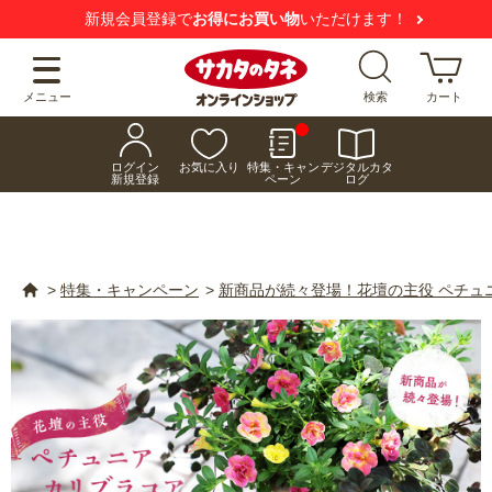
【注意喚起】
悪質な偽サイトにご注意ください
メニュー
検索
カート
ログイン
お気に入り
特集・キャン
デジタルカタ
新規登録
ペーン
ログ
>
特集・キャンペーン
>
新商品が続々登場！花壇の主役 ペチュ