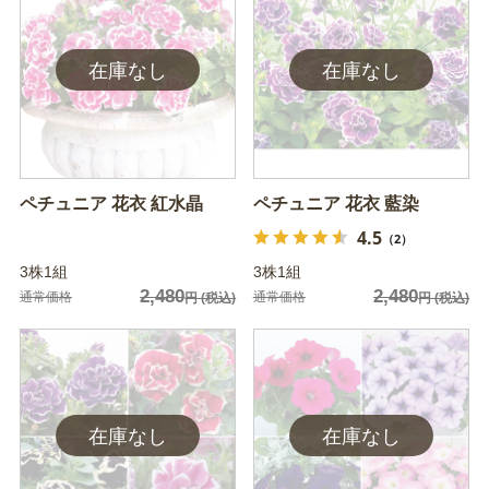
ペチュニア 花衣 紅水晶
ペチュニア 花衣 藍染
4.5
（2）
3株1組
3株1組
2,480
2,480
通常価格
通常価格
円
(税込)
円
(税込)