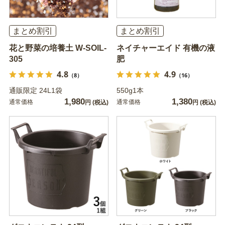
まとめ割引
まとめ割引
花と野菜の培養土 W-SOIL-
ネイチャーエイド 有機の液
305
肥
4.8
4.9
（8）
（16）
通販限定 24L1袋
550g1本
1,980
1,380
通常価格
通常価格
円
(税込)
円
(税込)