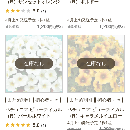
（R）サンセットオレンジ
（R）ボルドー
3.0
（1）
4月上旬発送予定 2株1組
4月上旬発送予定 2株1組
1,200
1,200
通常価格
通常価格
円
(税込)
円
(税込)
まとめ割引
初心者向き
まとめ割引
初心者向き
ペチュニア ビューティカル
ペチュニア ビューティカル
（R）パールホワイト
（R）キャラメルイエロー
4月上旬発送予定 2株1組
5.0
（1）
1,200
通常価格
円
(税込)