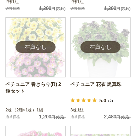
2株1組
2株1組
1,200
1,200
通常価格
通常価格
円
(税込)
円
(税込)
ペチュニア 春きらり(R) 2
ペチュニア 花衣 黒真珠
種セット
5.0
（2）
2株（2種×1株）1組
3株1組
1,200
2,480
通常価格
通常価格
円
(税込)
円
(税込)