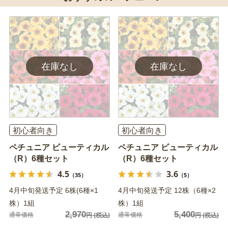
初心者向き
初心者向き
ペチュニア ビューティカル
ペチュニア ビューティカル
（R）6種セット
（R）6種セット
4.5
3.6
（35）
（5）
4月中旬発送予定 6株(6種×1
4月中旬発送予定 12株（6種×2
株）1組
株）1組
2,970
5,400
通常価格
通常価格
円
(税込)
円
(税込)