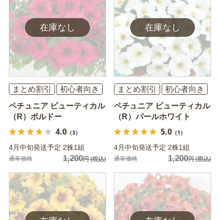
まとめ割引
初心者向き
まとめ割引
初心者向き
ペチュニア ビューティカル
ペチュニア ビューティカル
（R）ボルドー
（R）パールホワイト
4.0
5.0
（3）
（1）
4月中旬発送予定 2株1組
4月中旬発送予定 2株1組
1,200
1,200
通常価格
通常価格
円
(税込)
円
(税込)