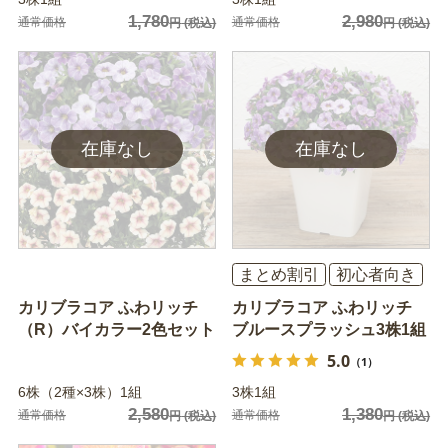
1,780
2,980
通常価格
通常価格
円
(税込)
円
(税込)
まとめ割引
初心者向き
カリブラコア ふわリッチ
カリブラコア ふわリッチ
（R）バイカラー2色セット
ブルースプラッシュ3株1組
5.0
（1）
6株（2種×3株）1組
3株1組
2,580
1,380
通常価格
通常価格
円
(税込)
円
(税込)