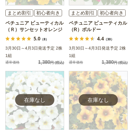
まとめ割引
初心者向き
まとめ割引
初心者向き
ペチュニア ビューティカル
ペチュニア ビューティカル
（Ｒ）サンセットオレンジ
（R）ボルドー
5.0
4.4
（8）
（30）
3月30日～4月3日発送予定 2株
3月30日～4月3日発送予定 2株
1組
1組
1,380
1,380
通常価格
通常価格
円
(税込)
円
(税込)