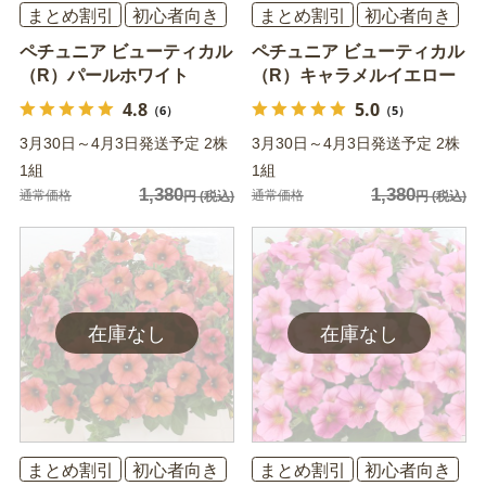
まとめ割引
初心者向き
まとめ割引
初心者向き
ペチュニア ビューティカル
ペチュニア ビューティカル
（R）パールホワイト
（R）キャラメルイエロー
4.8
5.0
（6）
（5）
3月30日～4月3日発送予定 2株
3月30日～4月3日発送予定 2株
1組
1組
1,380
1,380
通常価格
通常価格
円
(税込)
円
(税込)
まとめ割引
初心者向き
まとめ割引
初心者向き