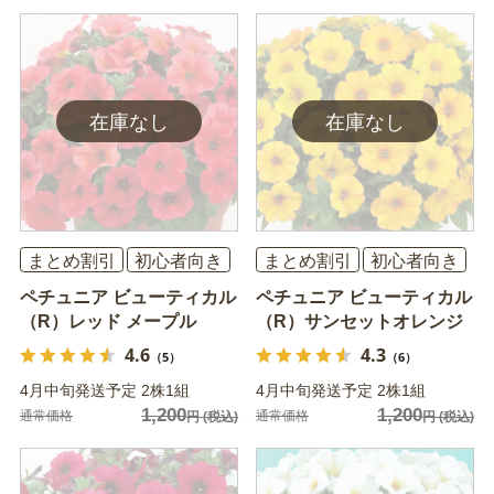
まとめ割引
初心者向き
まとめ割引
初心者向き
ペチュニア ビューティカル
ペチュニア ビューティカル
（R）レッド メープル
（R）サンセットオレンジ
4.6
4.3
（5）
（6）
4月中旬発送予定 2株1組
4月中旬発送予定 2株1組
1,200
1,200
通常価格
通常価格
円
(税込)
円
(税込)