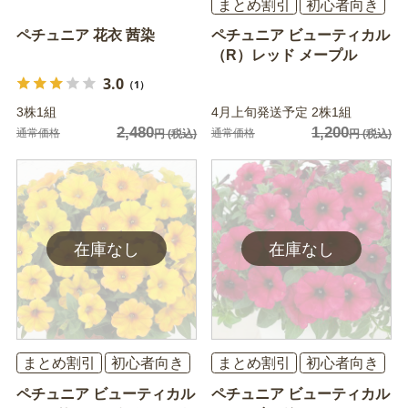
まとめ割引
初心者向き
ペチュニア 花衣 茜染
ペチュニア ビューティカル
（R）レッド メープル
3.0
（1）
3株1組
4月上旬発送予定 2株1組
2,480
1,200
通常価格
通常価格
円
(税込)
円
(税込)
まとめ割引
初心者向き
まとめ割引
初心者向き
ペチュニア ビューティカル
ペチュニア ビューティカル