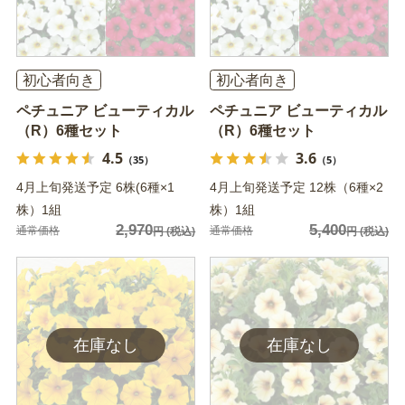
初心者向き
初心者向き
ペチュニア ビューティカル
ペチュニア ビューティカル
（R）6種セット
（R）6種セット
4.5
3.6
（35）
（5）
4月上旬発送予定 6株(6種×1
4月上旬発送予定 12株（6種×2
株）1組
株）1組
2,970
5,400
通常価格
通常価格
円
(税込)
円
(税込)