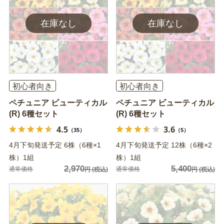
初心者向き
初心者向き
ペチュニア ビューティカル
ペチュニア ビューティカル
(R) 6種セット
(R) 6種セット
4.5
3.6
（35）
（5）
4月下旬発送予定 6株（6種×1
4月下旬発送予定 12株（6種×2
株）1組
株）1組
2,970
5,400
通常価格
通常価格
円
(税込)
円
(税込)