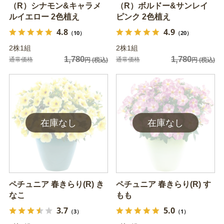
（R）シナモン&キャラメ
（R）ボルドー&サンレイ
ルイエロー 2色植え
ピンク 2色植え
4.8
4.9
（10）
（20）
2株1組
2株1組
1,780
1,780
通常価格
通常価格
円
(税込)
円
(税込)
ペチュニア 春きらり(R) き
ペチュニア 春きらり(R) す
なこ
もも
3.7
5.0
（3）
（1）