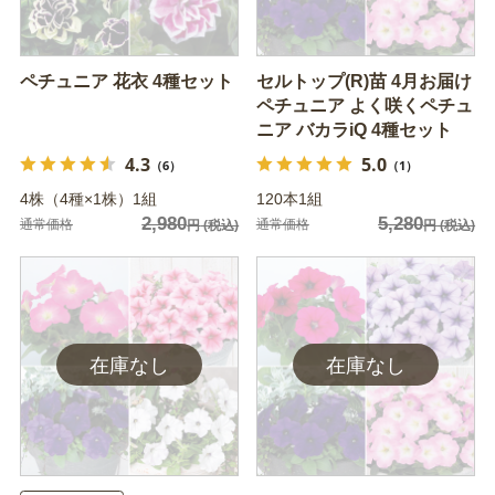
ペチュニア 花衣 4種セット
セルトップ(R)苗 4月お届け
ペチュニア よく咲くペチュ
ニア バカラiQ 4種セット
4.3
5.0
（6）
（1）
4株（4種×1株）1組
120本1組
2,980
5,280
通常価格
通常価格
円
(税込)
円
(税込)