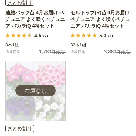
まとめ割引
連結パック苗 4月お届け ペ
セルトップ(R)苗 6月お届け
チュニア よく咲くペチュニ
ペチュニア よく咲くペチュ
ア バカラiQ 4種セット
ニア バカラiQ 4種セット
4.6
5.0
（7）
（5）
8本1組
32本1組
1,780
3,880
通常価格
通常価格
円
(税込)
円
(税込)
まとめ割引