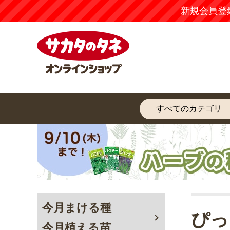
新規会員登
今月まける種
ぴっ
今月植える苗