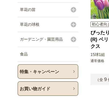
草花の苗
初心者向
草花の球根
ぴった
(R) 
ガーデニング・園芸用品
クス
食品
15球1組
通常価格
特集・キャンペーン
9
（全
お買い物ガイド