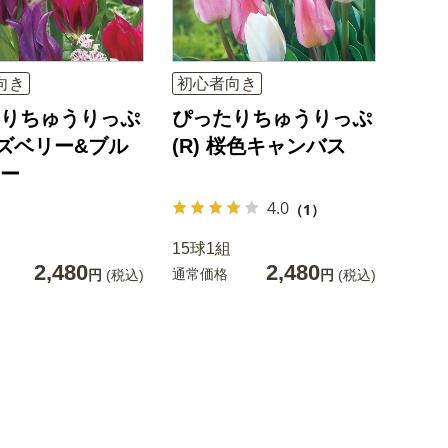
向き
初心者向き
りちゅうりっぷ
ぴったりちゅうりっぷ
 ラズベリー&ブル
(R) 桜色キャンバス
ー
4.0
（1）
15球1組
2,480
2,480
通常価格
円
(税込)
円
(税込)