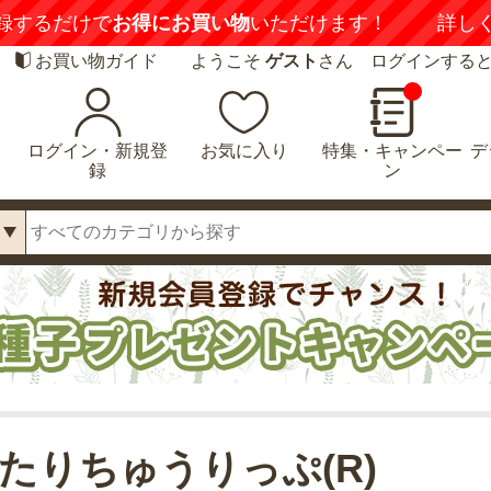
録するだけで
お得にお買い物
いただけます！
詳し
お買い物ガイド
ようこそ
ゲスト
さん ログインする
ログイン・新規登
お気に入り
特集・キャンペー
デ
録
ン
たりちゅうりっぷ(R)