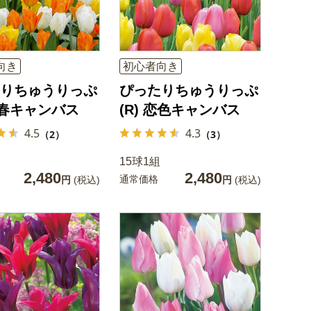
向き
初心者向き
りちゅうりっぷ
ぴったりちゅうりっぷ
 早春キャンバス
(R) 恋色キャンバス
4.5
4.3
（2）
（3）
15球1組
2,480
2,480
通常価格
円
(税込)
円
(税込)