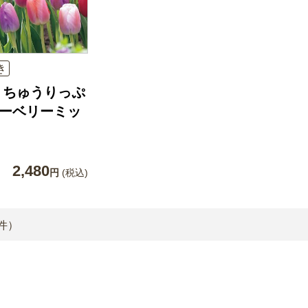
き
りちゅうりっぷ
ベリーベリーミッ
2,480
円
(税込)
件）