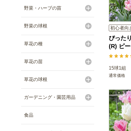
野菜・ハーブの苗
野菜の球根
初心者向
ぴった
草花の種
(R) 
草花の苗
15球1組
通常価格
草花の球根
ガーデニング・園芸用品
食品