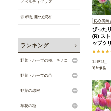
ノベルティグッズ
青果物用販促資材
初心者向
ぴった
(R) 
ップク
ランキング
野菜・ハーブの種、キノコ
15球1組
通常価格
野菜・ハーブの苗
野菜の球根
草花の種