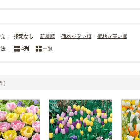
替え：
指定なし
新着順
価格が安い順
価格が高い順
方法：
4列
一覧
件）