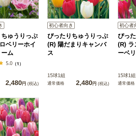
き
初心者向き
初心者
りちゅうりっぷ
ぴったりちゅうりっぷ
ぴった
ストロベリーホイ
(R) 陽だまりキャンバ
(R)
リーム
ス
ーベリ
5.0
（1）
15球1組
15球1組
2,480
2,480
通常価格
通常価格
円
(税込)
円
(税込)