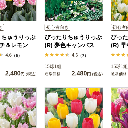
き
初心者向き
初心者
りちゅうりっぷ
ぴったりちゅうりっぷ
ぴった
ピーチ＆レモン
(R) 夢色キャンバス
(R)
4.6
4.6
（5）
（7）
15球1組
15球1組
2,480
2,480
通常価格
通常価格
円
(税込)
円
(税込)