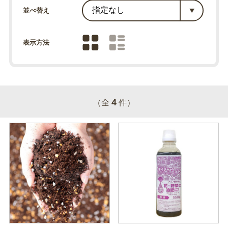
並べ替え
表示方法
4
（全
件）