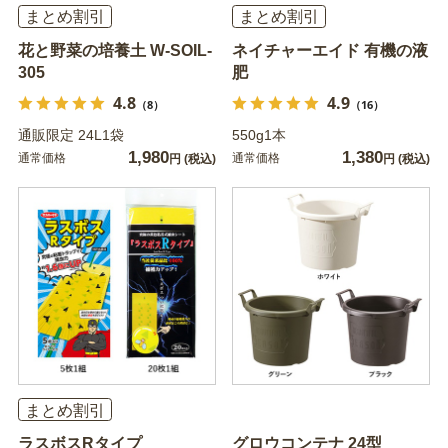
まとめ割引
まとめ割引
花と野菜の培養土 W-SOIL-
ネイチャーエイド 有機の液
305
肥
4.8
4.9
（8）
（16）
通販限定 24L1袋
550g1本
1,980
1,380
通常価格
通常価格
円
(税込)
円
(税込)
まとめ割引
ラスボスRタイプ
グロウコンテナ 24型