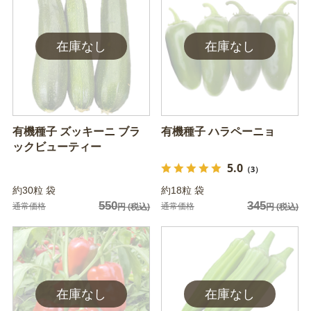
有機種子 ズッキーニ ブラ
有機種子 ハラペーニョ
ックビューティー
5.0
（3）
約30粒 袋
約18粒 袋
550
345
通常価格
通常価格
円
(税込)
円
(税込)