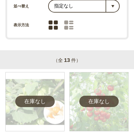
並べ替え
表示方法
13
（全
件）