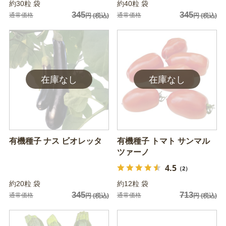
約30粒 袋
約40粒 袋
345
345
通常価格
通常価格
円
(税込)
円
(税込)
有機種子 ナス ビオレッタ
有機種子 トマト サンマル
ツァーノ
4.5
（2）
約20粒 袋
約12粒 袋
345
713
通常価格
通常価格
円
(税込)
円
(税込)