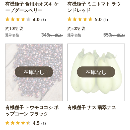
有機種子 食用ホオズキ ケ
有機種子 ミニトマト ラウ
ープグースベリー
ンドレッド
4.0
5.0
（5）
（1）
約10粒 袋
約50粒 袋
345
550
通常価格
通常価格
円
(税込)
円
(税込)
有機種子 トウモロコシ ポ
有機種子 ナス 翡翠ナス
ップコーン ブラック
4.5
（2）