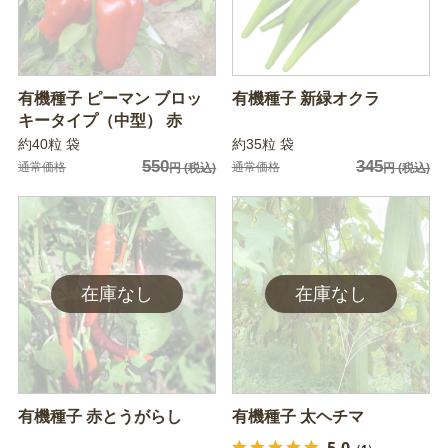
有機種子 ピーマン ブロッ
有機種子 新緑オクラ
キータイプ（中型） 赤
約40粒 袋
約35粒 袋
550
345
通常価格
通常価格
円
(税込)
円
(税込)
有機種子 赤とうがらし
有機種子 太ヘチマ
5.0