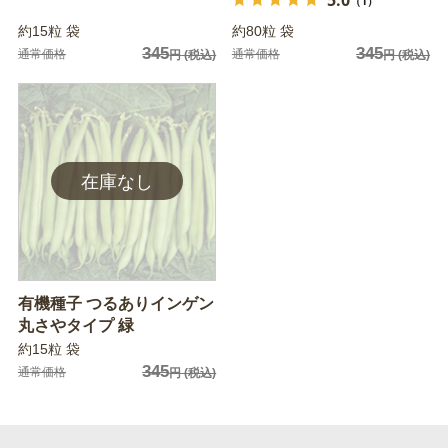
（1）
約15粒 袋
約80粒 袋
345
345
通常価格
通常価格
円
(税込)
円
(税込)
有機種子 つるありインゲン
丸さやタイプ 緑
約15粒 袋
345
通常価格
円
(税込)