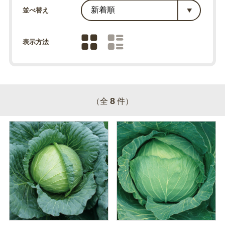
並べ替え
表示方法
8
（全
件）