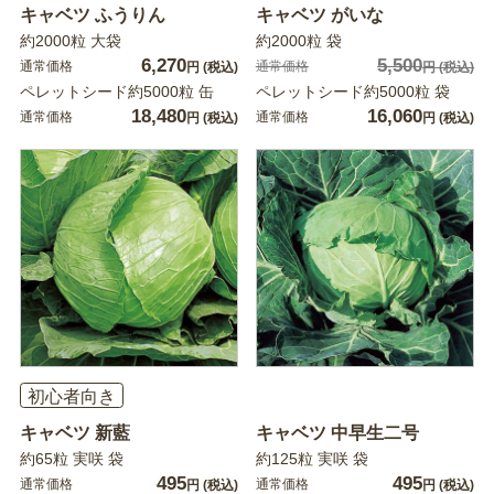
キャベツ ふうりん
キャベツ がいな
約2000粒 大袋
約2000粒 袋
6,270
5,500
通常価格
通常価格
円
(税込)
円
(税込)
ペレットシード約5000粒 缶
ペレットシード約5000粒 袋
18,480
16,060
通常価格
通常価格
円
(税込)
円
(税込)
初心者向き
キャベツ 新藍
キャベツ 中早生二号
約65粒 実咲 袋
約125粒 実咲 袋
495
495
通常価格
通常価格
円
(税込)
円
(税込)