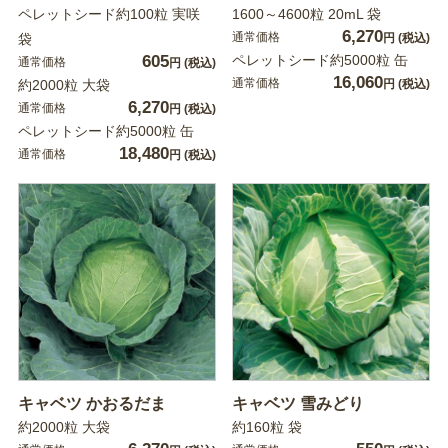
ペレットシード約100粒 実咲
1600～4600粒 20mL 袋
6,270
通常価格
袋
円
(税込)
605
ペレットシード約5000粒 缶
通常価格
円
(税込)
16,060
通常価格
約2000粒 大袋
円
(税込)
6,270
通常価格
円
(税込)
ペレットシード約5000粒 缶
18,480
通常価格
円
(税込)
キャベツ かおるだま
キャベツ 雪みどり
約2000粒 大袋
約160粒 袋