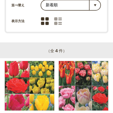
並べ替え
表示方法
4
（全
件）