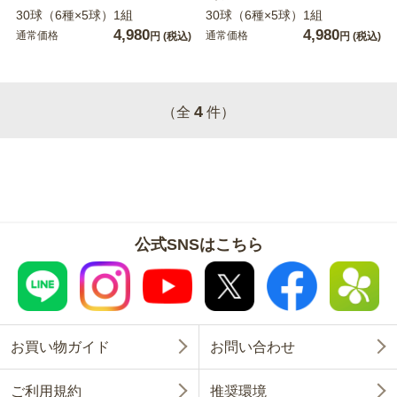
30球（6種×5球）1組
30球（6種×5球）1組
4,980
4,980
通常価格
通常価格
円
(税込)
円
(税込)
4
（全
件）
公式SNSはこちら
お買い物ガイド
お問い合わせ
ご利用規約
推奨環境