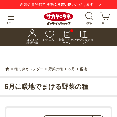
【注意喚起】
悪質な偽サイトにご注意ください
メニュー
検索
カート
ログイン
お気に入り
特集・キャン
デジタルカタ
新規登録
ペーン
ログ
>
種まきカレンダー
>
野菜の種
>
５月
>
暖地
5月に暖地でまける野菜の種