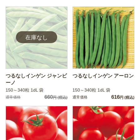
つるなしインゲン ジャンビ
つるなしインゲン アーロン
ーノ
150～340粒 1dL 袋
150～340粒 1dL 袋
660
616
通常価格
通常価格
円
(税込)
円
(税込)