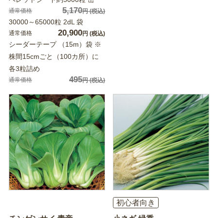
5,170
通常価格
円
(税込)
30000～65000粒 2dL 袋
20,900
通常価格
円
(税込)
シーダーテープ （15m）袋 ※
株間15cmごと（100カ所）に
各3粒詰め
495
通常価格
円
(税込)
初心者向き