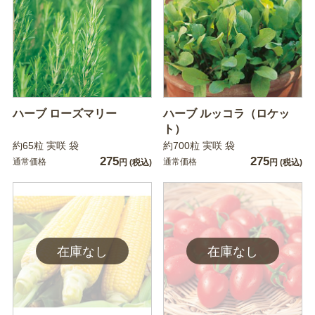
ハーブ ローズマリー
ハーブ ルッコラ（ロケッ
ト）
約65粒 実咲 袋
約700粒 実咲 袋
275
275
通常価格
通常価格
円
(税込)
円
(税込)