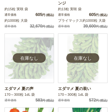
ンジ
約15粒 実咲 袋
約13粒 実咲 袋
605
605
通常価格
通常価格
円
(税込)
円
(税込)
約1000粒 大袋
プライマックス約1000粒 大袋
32,670
39,600
通常価格
通常価格
円
(税込)
円
(税込)
エダマメ 夏の声
エダマメ 夏の装い
170～300粒 1dL 袋
170～300粒 1dL 袋
583
572
通常価格
通常価格
円
(税込)
円
(税込)