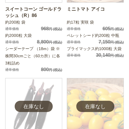
スイートコーン ゴールドラ
ミニトマト アイコ
ッシュ（R）86
約200粒 袋
約17粒 実咲 袋
968
605
通常価格
通常価格
円
(税込)
円
(税込)
約2000粒 大袋
ペレットシード約200粒 中瓶
8,800
7,150
通常価格
通常価格
円
(税込)
円
(税込)
シーダーテープ （18m）袋 ※
プライマックス約1000粒 大袋
30,140
通常価格
株間30cmごと（60カ所）に各
円
(税込)
3粒詰め
800
通常価格
円
(税込)