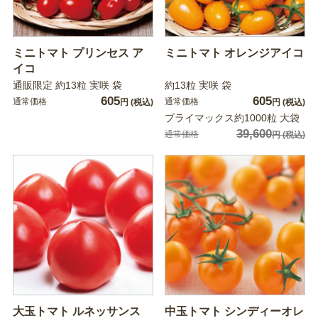
ミニトマト プリンセス ア
ミニトマト オレンジアイコ
イコ
通販限定 約13粒 実咲 袋
約13粒 実咲 袋
605
605
通常価格
通常価格
円
(税込)
円
(税込)
プライマックス約1000粒 大袋
39,600
通常価格
円
(税込)
大玉トマト ルネッサンス
中玉トマト シンディーオレ