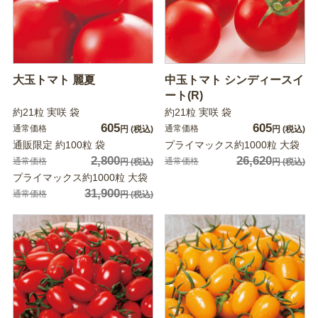
大玉トマト 麗夏
中玉トマト シンディースイ
ート(R)
約21粒 実咲 袋
約21粒 実咲 袋
605
605
通常価格
通常価格
円
(税込)
円
(税込)
通販限定 約100粒 袋
プライマックス約1000粒 大袋
2,800
26,620
通常価格
通常価格
円
(税込)
円
(税込)
プライマックス約1000粒 大袋
31,900
通常価格
円
(税込)