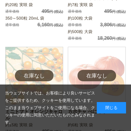
約20粒 実咲 袋
約7粒 実咲 袋
495
495
通常価格
通常価格
円
(税込)
円
(税込)
350～500粒 20mL 袋
約100粒 大袋
6,160
3,806
通常価格
通常価格
円
(税込)
円
(税込)
約500粒 大袋
18,260
通常価格
円
(税込)
当ウェブサイトでは、お客様により良いサービス
をご提供するため、クッキーを使用しています。
このまま当ウェブサイトをご使用になる場合、ク
閉じる
ミニトマト オレンジキャロ
カボチャ べにくり
ッキーの使用に同意いただいたものとみなされま
ル
す。
約15粒 実咲 袋
約6粒 実咲 袋