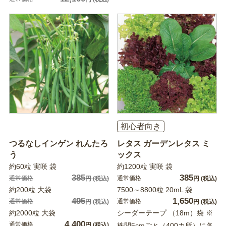
初心者向き
つるなしインゲン れんたろ
レタス ガーデンレタス ミ
う
ックス
約60粒 実咲 袋
約1200粒 実咲 袋
385
385
通常価格
通常価格
円
(税込)
円
(税込)
約200粒 大袋
7500～8800粒 20mL 袋
495
1,650
通常価格
通常価格
円
(税込)
円
(税込)
約2000粒 大袋
シーダーテープ （18m）袋 ※
4,400
通常価格
円
(税込)
株間5cmごと（400カ所）に各