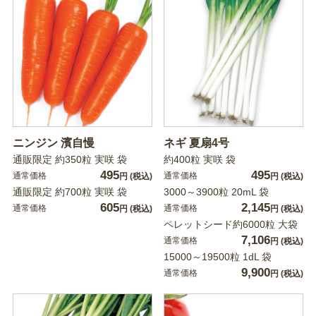
ニンジン 濱自慢
ネギ 夏扇4号
通販限定 約350粒 実咲 袋
約400粒 実咲 袋
495
495
通常価格
通常価格
円
(税込)
円
(税込)
通販限定 約700粒 実咲 袋
3000～3900粒 20mL 袋
605
2,145
通常価格
通常価格
円
(税込)
円
(税込)
ペレットシード約6000粒 大袋
7,106
通常価格
円
(税込)
15000～19500粒 1dL 袋
9,900
通常価格
円
(税込)