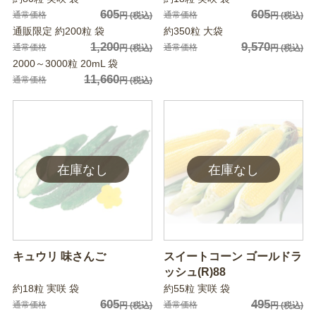
605
605
通常価格
通常価格
円
(税込)
円
(税込)
通販限定 約200粒 袋
約350粒 大袋
1,200
9,570
通常価格
通常価格
円
(税込)
円
(税込)
2000～3000粒 20mL 袋
11,660
通常価格
円
(税込)
キュウリ 味さんご
スイートコーン ゴールドラ
ッシュ(R)88
約18粒 実咲 袋
約55粒 実咲 袋
605
495
通常価格
通常価格
円
(税込)
円
(税込)