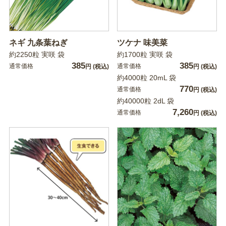
ネギ 九条葉ねぎ
ツケナ 味美菜
約2250粒 実咲 袋
約1700粒 実咲 袋
385
385
通常価格
通常価格
円
(税込)
円
(税込)
約4000粒 20mL 袋
770
通常価格
円
(税込)
約40000粒 2dL 袋
7,260
通常価格
円
(税込)