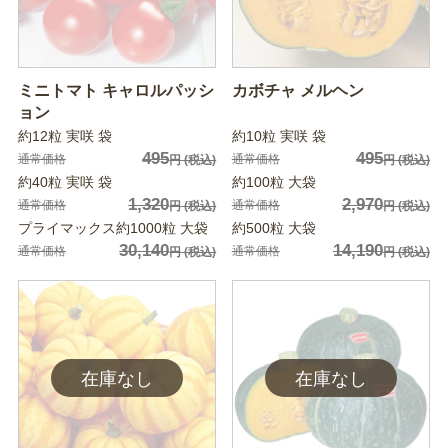
ミニトマト キャロルパッシ
カボチャ メルヘン
ョン
約12粒 実咲 袋
約10粒 実咲 袋
495
495
通常価格
通常価格
円
(税込)
円
(税込)
約40粒 実咲 袋
約100粒 大袋
1,320
2,970
通常価格
通常価格
円
(税込)
円
(税込)
プライマックス約1000粒 大袋
約500粒 大袋
30,140
14,190
通常価格
通常価格
円
(税込)
円
(税込)