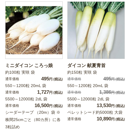
ミニダイコン ころっ娘
ダイコン 献夏青首
約100粒 実咲 袋
約150粒 実咲 袋
495
495
通常価格
通常価格
円
(税込)
円
(税込)
550～1200粒 20mL 袋
550～1200粒 20mL 袋
1,727
1,386
通常価格
通常価格
円
(税込)
円
(税込)
5500～12000粒 2dL 袋
5500～12000粒 2dL 袋
16,500
13,530
通常価格
通常価格
円
(税込)
円
(税込)
シーダーテープ （20m）袋 ※
ペレットシード約5000粒 大袋
10,890
通常価格
株間25cmごと（80カ所）に各
円
(税込)
3粒詰め