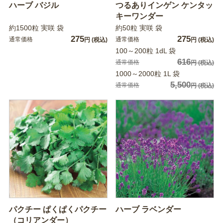
ハーブ バジル
つるありインゲン ケンタッ
キーワンダー
約1500粒 実咲 袋
約50粒 実咲 袋
275
275
通常価格
通常価格
円
(税込)
円
(税込)
100～200粒 1dL 袋
616
通常価格
円
(税込)
1000～2000粒 1L 袋
5,500
通常価格
円
(税込)
パクチー ぱくぱくパクチー
ハーブ ラベンダー
（コリアンダー）