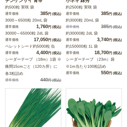
チンゲンサイ 青帝
小ネギ 緑秀
約500粒 実咲 袋
約2500粒 実咲 袋
385
385
通常価格
通常価格
円
(税込)
円
(税込)
3000～6500粒 20mL 袋
約3000粒 20mL 袋
1,760
385
通常価格
通常価格
円
(税込)
円
(税込)
30000～65000粒 2dL 袋
約30000粒 2dL 袋
17,050
3,740
通常価格
通常価格
円
(税込)
円
(税込)
ペレットシード約5000粒 缶
約150000粒 1L 袋
4,400
18,700
通常価格
通常価格
円
(税込)
円
(税込)
シーダーテープ （18m）1袋 ※
シーダーテープ （23m）袋
株間15cmごと（120カ所）に
※1m当たり100粒詰め
550
通常価格
各3粒詰め
円
(税込)
440
通常価格
円
(税込)