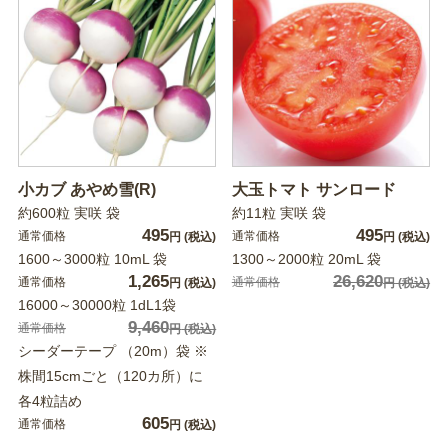
小カブ あやめ雪(R)
大玉トマト サンロード
約600粒 実咲 袋
約11粒 実咲 袋
495
495
通常価格
通常価格
円
(税込)
円
(税込)
1600～3000粒 10mL 袋
1300～2000粒 20mL 袋
1,265
26,620
通常価格
通常価格
円
(税込)
円
(税込)
16000～30000粒 1dL1袋
9,460
通常価格
円
(税込)
シーダーテープ （20m）袋 ※
株間15cmごと（120カ所）に
各4粒詰め
605
通常価格
円
(税込)