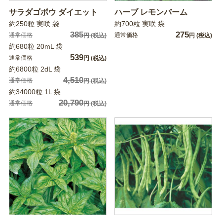
サラダゴボウ ダイエット
ハーブ レモンバーム
約250粒 実咲 袋
約700粒 実咲 袋
385
275
通常価格
通常価格
円
(税込)
円
(税込)
約680粒 20mL 袋
539
通常価格
円
(税込)
約6800粒 2dL 袋
4,510
通常価格
円
(税込)
約34000粒 1L 袋
20,790
通常価格
円
(税込)