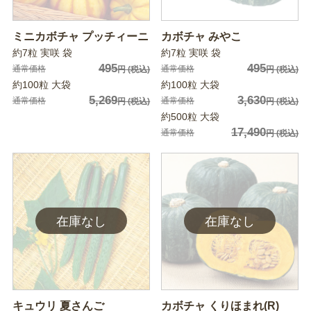
ミニカボチャ プッチィーニ
カボチャ みやこ
約7粒 実咲 袋
約7粒 実咲 袋
495
495
通常価格
通常価格
円
(税込)
円
(税込)
約100粒 大袋
約100粒 大袋
5,269
3,630
通常価格
通常価格
円
(税込)
円
(税込)
約500粒 大袋
17,490
通常価格
円
(税込)
キュウリ 夏さんご
カボチャ くりほまれ(R)