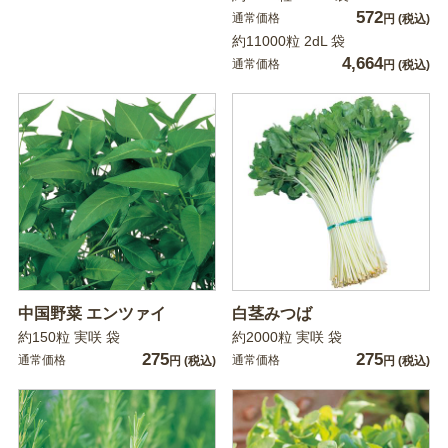
572
通常価格
円
(税込)
約11000粒 2dL 袋
4,664
通常価格
円
(税込)
中国野菜 エンツァイ
白茎みつば
約150粒 実咲 袋
約2000粒 実咲 袋
275
275
通常価格
通常価格
円
(税込)
円
(税込)