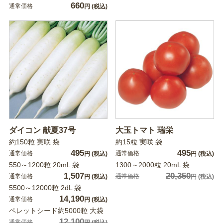
660
通常価格
円
(税込)
ダイコン 献夏37号
大玉トマト 瑞栄
約150粒 実咲 袋
約15粒 実咲 袋
495
495
通常価格
通常価格
円
(税込)
円
(税込)
550～1200粒 20mL 袋
1300～2000粒 20mL 袋
1,507
20,350
通常価格
通常価格
円
(税込)
円
(税込)
5500～12000粒 2dL 袋
14,190
通常価格
円
(税込)
ペレットシード約5000粒 大袋
12,100
通常価格
円
(税込)