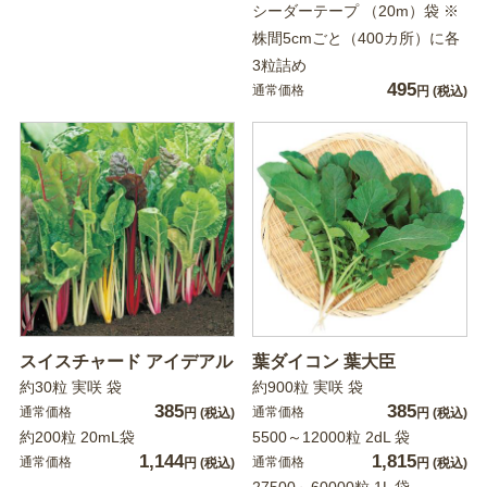
シーダーテープ （20m）袋 ※
株間5cmごと（400カ所）に各
3粒詰め
495
通常価格
円
(税込)
スイスチャード アイデアル
葉ダイコン 葉大臣
約30粒 実咲 袋
約900粒 実咲 袋
385
385
通常価格
通常価格
円
(税込)
円
(税込)
約200粒 20mL袋
5500～12000粒 2dL 袋
1,144
1,815
通常価格
通常価格
円
(税込)
円
(税込)