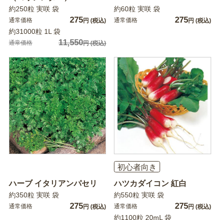
約250粒 実咲 袋
約60粒 実咲 袋
275
275
通常価格
通常価格
円
(税込)
円
(税込)
約31000粒 1L 袋
11,550
通常価格
円
(税込)
初心者向き
ハーブ イタリアンパセリ
ハツカダイコン 紅白
約350粒 実咲 袋
約550粒 実咲 袋
275
275
通常価格
通常価格
円
(税込)
円
(税込)
約1100粒 20mL 袋