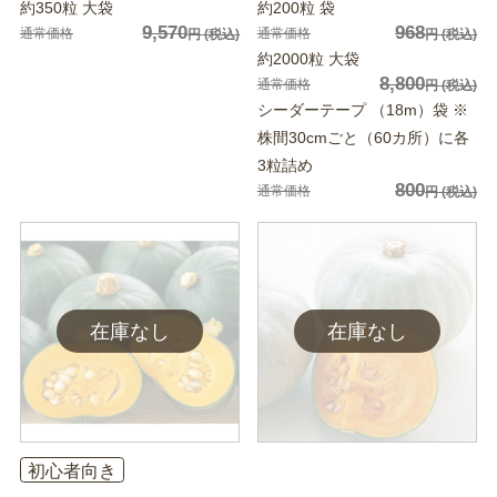
約350粒 大袋
約200粒 袋
9,570
968
通常価格
通常価格
円
(税込)
円
(税込)
約2000粒 大袋
8,800
通常価格
円
(税込)
シーダーテープ （18m）袋 ※
株間30cmごと（60カ所）に各
3粒詰め
800
通常価格
円
(税込)
初心者向き