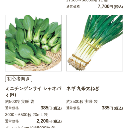
27500～60000粒 1L 袋
7,700
通常価格
円
(税込)
初心者向き
ミニチンゲンサイ シャオパ
ネギ 九条太ねぎ
オ(R)
約500粒 実咲 袋
約2500粒 実咲 袋
385
385
通常価格
通常価格
円
(税込)
円
(税込)
3000～6500粒 20mL 袋
2,200
通常価格
円
(税込)
ペレットシード約5000粒 缶