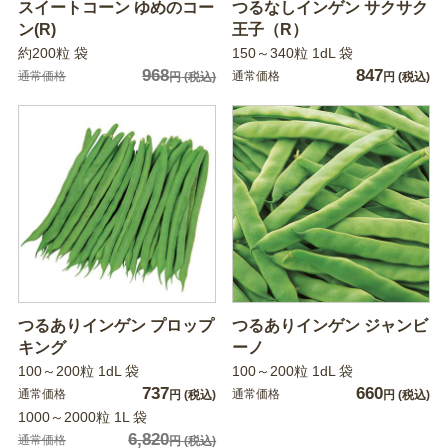
スイートコーン ゆめのコー
つるなしインゲン サクサク
ン(R)
王子（R）
約200粒 袋
150～340粒 1dL 袋
968
847
通常価格
通常価格
円
(税込)
円
(税込)
つるありインゲン プロップ
つるありインゲン ジャンビ
キング
ーノ
100～200粒 1dL 袋
100～200粒 1dL 袋
737
660
通常価格
通常価格
円
(税込)
円
(税込)
1000～2000粒 1L 袋
6,820
通常価格
円
(税込)