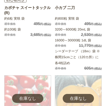
カボチャ スイートタックル
小カブ 二刀
(R)
約6粒 実咲 袋
約800粒 実咲 袋
495
495
通常価格
通常価格
円
(税込)
円
(税込)
約100粒 袋
3200～6000粒 20mL 袋
3,685
2,530
通常価格
通常価格
円
(税込)
円
(税込)
16000～30000粒 1dL 袋
11,770
通常価格
円
(税込)
シーダーテープ （18m）袋 ※
株間15cmごと（120カ所）に
各4粒詰め
605
通常価格
円
(税込)