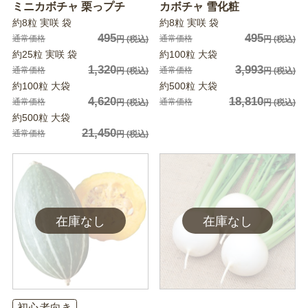
ミニカボチャ 栗っプチ
カボチャ 雪化粧
約8粒 実咲 袋
約8粒 実咲 袋
495
495
通常価格
通常価格
円
(税込)
円
(税込)
約25粒 実咲 袋
約100粒 大袋
1,320
3,993
通常価格
通常価格
円
(税込)
円
(税込)
約100粒 大袋
約500粒 大袋
4,620
18,810
通常価格
通常価格
円
(税込)
円
(税込)
約500粒 大袋
21,450
通常価格
円
(税込)
初心者向き