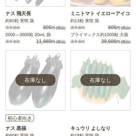
ナス 飛天長
ミニトマト イエローアイコ
約60粒 実咲 袋
約13粒 実咲 袋
605
605
通常価格
通常価格
円
(税込)
円
(税込)
2000～3000粒 20mL 袋
プライマックス約1000粒 大袋
11,660
39,600
通常価格
通常価格
円
(税込)
円
(税込)
初心者向き
ナス 黒福
キュウリ よしなり
約80粒 実咲 袋
約18粒 実咲 袋