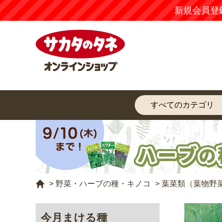
新規会員登
>
野菜・ハーブの種・キノコ
>
葉菜類（葉物野
今月まける種