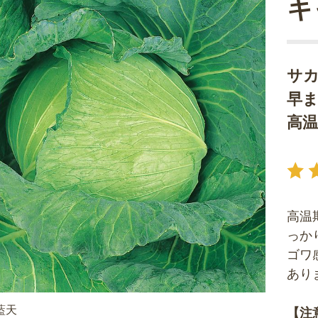
キ
サ
早
高
高温
っか
ゴワ
あり
藍天
【注