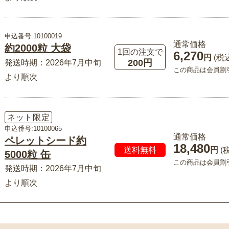
申込番号:10100019
通常価格
約2000粒 大袋
1回の注文で
6,270
円
(税
200円
発送時期：2026年7月中旬
この商品は会員割
より順次
ネット限定
申込番号:10100065
通常価格
ペレットシード約
18,480
送料無料
円
(
5000粒 缶
この商品は会員割
発送時期：2026年7月中旬
より順次