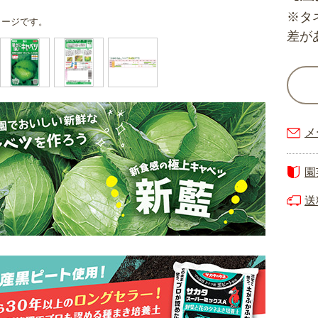
※タ
メージです。
差が
メ
園
送