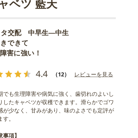
ャベツ 藍天
カタ交配 中早生―中生
まきできて
温障害に強い！
4.4
（12）
レビューを見る
期でも生理障害や病気に強く、歯切れのよいし
りしたキャベツが収穫できます。滑らかでゴワ
感が少なく、甘みがあり、味のよさでも定評が
ます。
意事項】