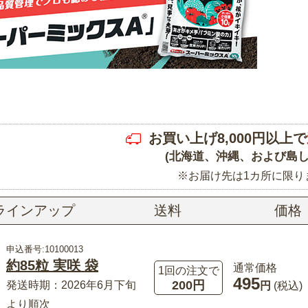
お買い上げ8,000円以上で
(北海道、沖縄、および島し
※お届け先は1カ所に限り
ラインアップ
送料
価格
申込番号:10100013
約85粒 実咲 袋
通常価格
1回の注文で
495
200円
発送時期：2026年6月下旬
円
(税込)
より順次