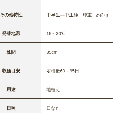
その他特性
中早生―中生種 球重：約2kg
発芽地温
15～30℃
株間
35cm
収穫目安
定植後60～65日
用途
地植え
日照
日なた