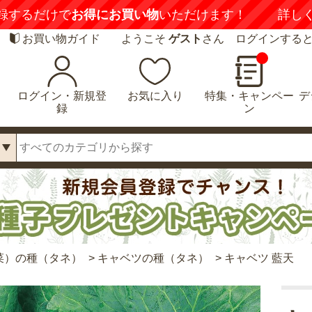
録するだけで
お得にお買い物
いただけます！
詳し
お買い物ガイド
ようこそ
ゲスト
さん ログインする
ログイン・新規登
お気に入り
特集・キャンペー
デ
録
ン
菜）の種（タネ）
>
キャベツの種（タネ）
>
キャベツ 藍天