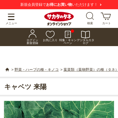
新規会員登録で
お得にお買い物
いただけます！
メニュー
検索
カート
ログイン
お気に入り
特集・キャン
デジタルカタ
新規登録
ペーン
ログ
>
野菜・ハーブの種・キノコ
>
葉菜類（葉物野菜）の種（タネ
キャベツ 来陽