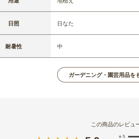
用途
地植え
日照
日なた
耐暑性
中
ガーデニング・園芸用品を
★
5