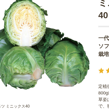
ミ
40
一
ソ
栽
定植
80
草姿
で、
ツ ミニックス40