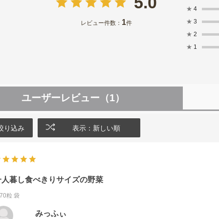
5.0
★
4
1
★
3
レビュー件数：
件
★
2
★
1
ユーザーレビュー
（1）
絞り込み
表示：新しい順
一人暮し食べきりサイズの野菜
70粒 袋
みっふぃ