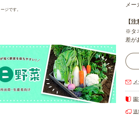
メー
メージです。
【注
※タ
差が
メ
園
送