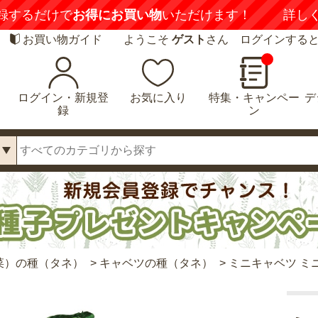
録するだけで
お得にお買い物
いただけます！
詳し
お買い物ガイド
ようこそ
ゲスト
さん ログインする
ログイン・新規登
お気に入り
特集・キャンペー
デ
録
ン
菜）の種（タネ）
>
キャベツの種（タネ）
>
ミニキャベツ ミ