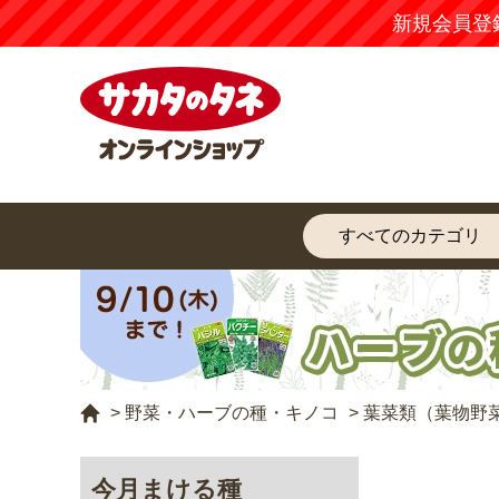
新規会員登
>
野菜・ハーブの種・キノコ
>
葉菜類（葉物野
今月まける種