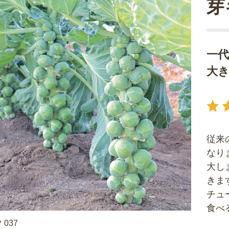
芽
一
大
従来
なり
大し
きま
チュ
食べ
037