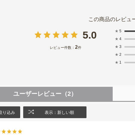
★
5
5.0
★
4
2
★
3
レビュー件数：
件
★
2
★
1
ユーザーレビュー
（2）
絞り込み
表示：新しい順