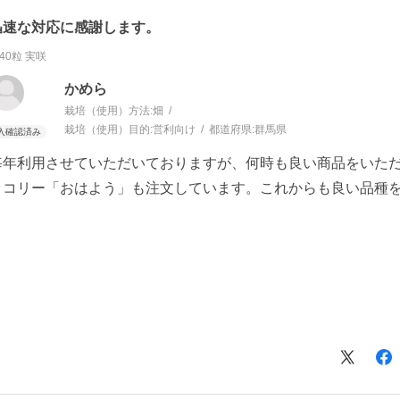
迅速な対応に感謝します。
40粒 実咲
かめら
栽培（使用）方法:
畑
栽培（使用）目的:
営利向け
都道府県:
群馬県
毎年利用させていただいておりますが、何時も良い商品をいた
ッコリー「おはよう」も注文しています。これからも良い品種