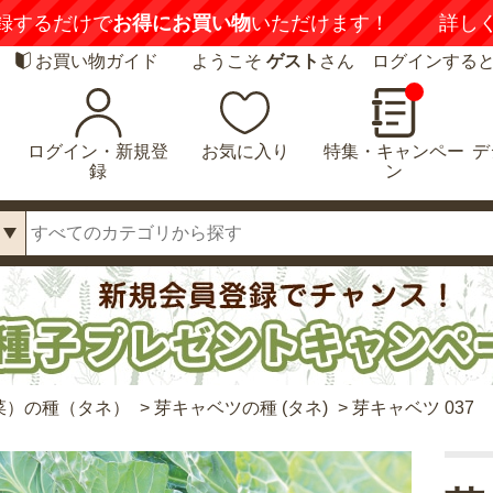
録するだけで
お得にお買い物
いただけます！
詳し
お買い物ガイド
ようこそ
ゲスト
さん ログインする
ログイン・新規登
お気に入り
特集・キャンペー
デ
録
ン
菜）の種（タネ）
>
芽キャベツの種 (タネ)
>
芽キャベツ 037