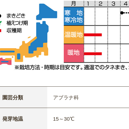
園芸分類
アブラナ科
発芽地温
15～30℃