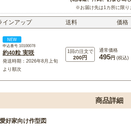
※お届け先は1カ所に限り
ラインアップ
送料
価格
申込番号:10100078
通常価格
1回の注文で
約40粒 実咲
495
200円
円
(税込)
発送時期：2026年8月上旬
より順次
商品詳細
愛好家向け作型図