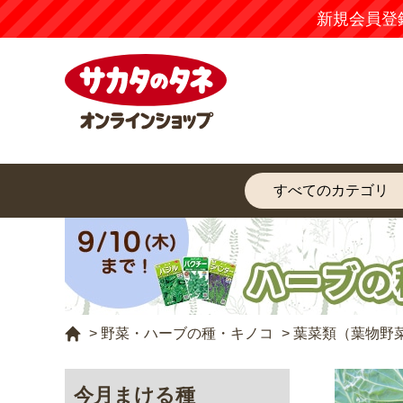
新規会員登
>
野菜・ハーブの種・キノコ
>
葉菜類（葉物野
今月まける種