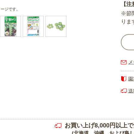
【注
メージです。
※節
りま
メ
園
送
お買い上げ8,000円以上で
(北海道、沖縄、および島し